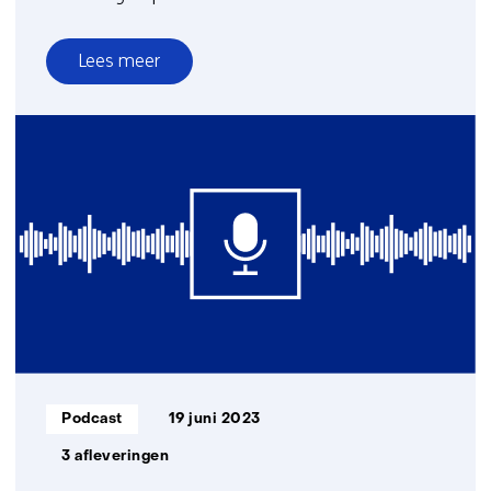
Lees meer
over
De
invloed
van
technologie
op
werk
Informatietype:
Podcast
19 juni 2023
3 afleveringen