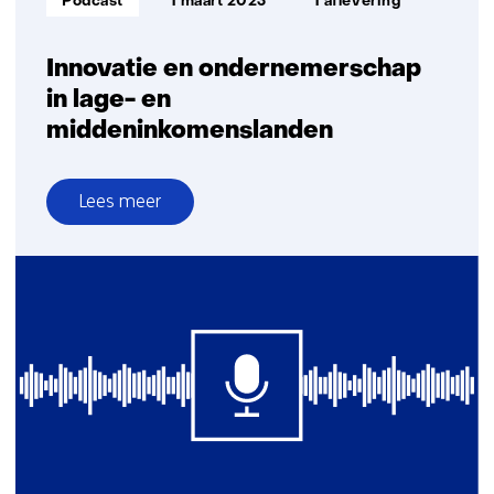
Podcast
1 maart 2023
1 aflevering
Innovatie en ondernemerschap
in lage- en
middeninkomenslanden
Lees meer
over
Innovatie
en
ondernemerschap
in
lage-
en
middeninkomenslanden