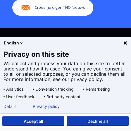
Creëer je eigen TNO Nieuws
English
Privacy on this site
We collect and process your data on this site to better
Cookies
understand how it is used. You can give your consent
Privacy statement
to all or selected purposes, or you can decline them all.
Toegankelijkheid
For more information, see our privacy policy.
Disclaimer
Analytics
Conversion tracking
Remarketing
Algemene voorwaarden
User feedback
3rd party content
Geselecteerde
NL
Details
Privacy policy
taal:
Accept all
Decline all