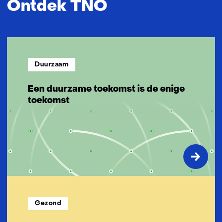
Ontdek TNO
n
n
o
v
a
Duurzaam
t
i
Een duurzame toekomst is de enige
e
toekomst
v
e
o
p
l
o
s
s
i
Gezond
n