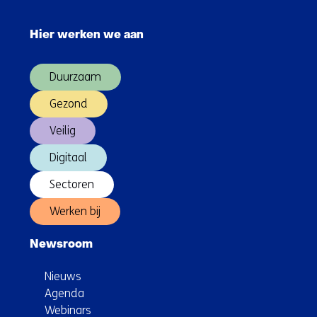
Sla
navigatie
Hier werken we aan
over
(Hoofdnavigatie)
Duurzaam
Gezond
Veilig
Digitaal
Sectoren
Werken bij
Newsroom
Nieuws
Agenda
Webinars