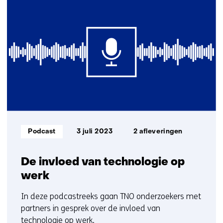
resultaten,
getoond
16
t/m
20
Informatietype:
Podcast
3 juli 2023
2 afleveringen
De invloed van technologie op
werk
In deze podcastreeks gaan TNO onderzoekers met
partners in gesprek over de invloed van
technologie op werk.