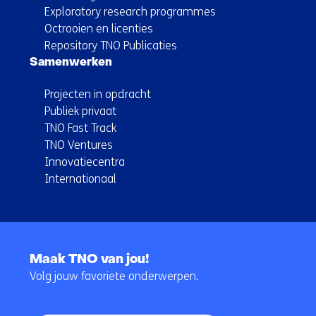
Exploratory research programmes
Octrooien en licenties
Repository TNO Publicaties
Samenwerken
Projecten in opdracht
Publiek privaat
TNO Fast Track
TNO Ventures
Innovatiecentra
Internationaal
Terug
naar
Maak TNO van jou!
navigatie
Volg jouw favoriete onderwerpen.
(Hoofdnavigatie)