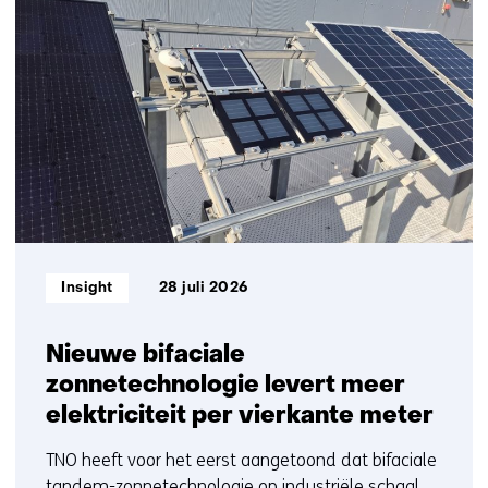
resultaten,
getoond
1
t/m
5
Informatietype:
Insight
28 juli 2026
Nieuwe bifaciale
zonnetechnologie levert meer
elektriciteit per vierkante meter
TNO heeft voor het eerst aangetoond dat bifaciale
tandem-zonnetechnologie op industriële schaal