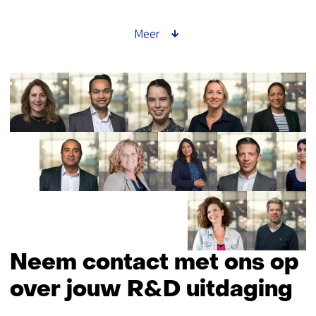
groeiende
funderingsproblematiek
Meer
door
onderzoek
naar
bodem-
en
gebouwinteractie
Neem contact met ons op
over jouw R&D uitdaging