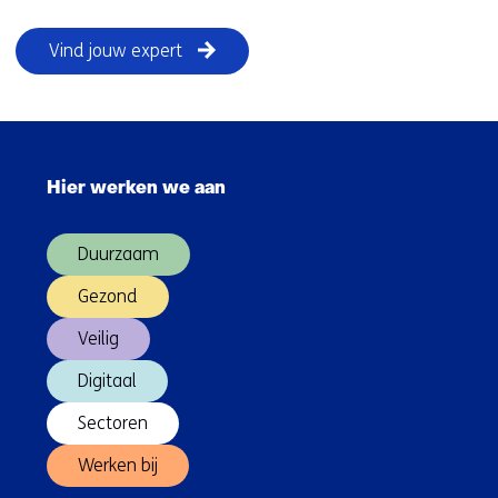
Vind jouw expert
Sla
navigatie
Hier werken we aan
over
(Hoofdnavigatie)
Duurzaam
Gezond
Veilig
Digitaal
Sectoren
Werken bij