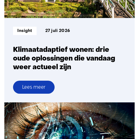
meer
leveringszekerheid
Informatietype:
Insight
27 juli 2026
Klimaatadaptief wonen: drie
oude oplossingen die vandaag
weer actueel zijn
Lees meer
over
Klimaatadaptief
wonen:
drie
oude
oplossingen
die