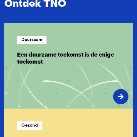
Ontdek TNO
n
n
o
v
a
Duurzaam
t
i
Een duurzame toekomst is de enige
e
toekomst
v
e
o
p
l
o
s
s
i
Gezond
n