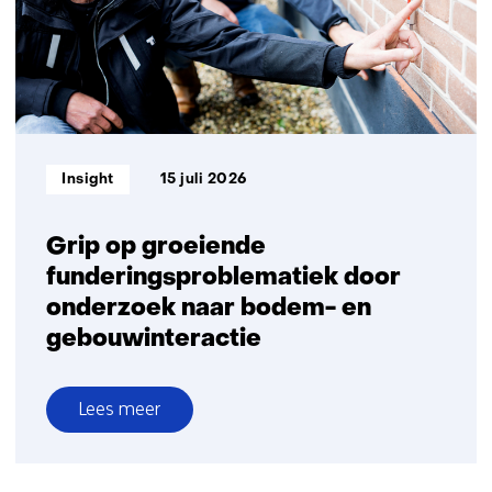
delen
Informatietype:
Insight
15 juli 2026
Grip op groeiende
funderingsproblematiek door
onderzoek naar bodem- en
gebouwinteractie
Lees meer
over
Grip
op