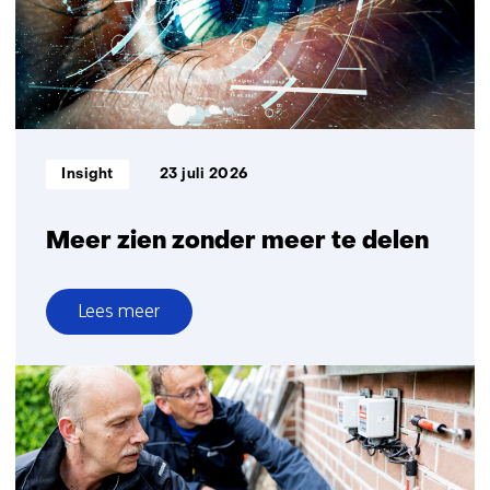
vandaag
weer
actueel
zijn
Informatietype:
Insight
23 juli 2026
Meer zien zonder meer te delen
Lees meer
over
Meer
zien
zonder
meer
te