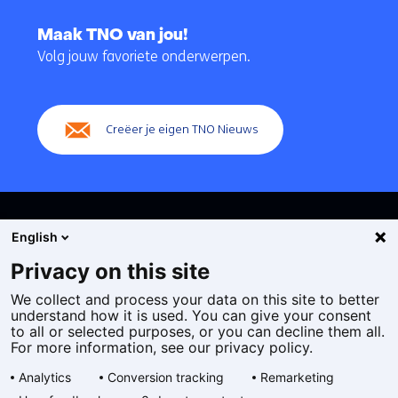
Terug
naar
Maak TNO van jou!
navigatie
Volg jouw favoriete onderwerpen.
(Hoofdnavigatie)
Creëer je eigen TNO Nieuws
English
Privacy on this site
We collect and process your data on this site to better
Cookies
understand how it is used. You can give your consent
Privacy statement
to all or selected purposes, or you can decline them all.
Toegankelijkheid
For more information, see our privacy policy.
Disclaimer
Analytics
Conversion tracking
Remarketing
Algemene voorwaarden