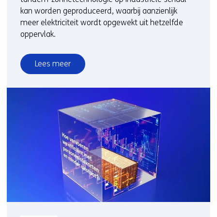
kan worden geproduceerd, waarbij aanzienlijk
meer elektriciteit wordt opgewekt uit hetzelfde
oppervlak.
Lees meer
over
Nieuwe
bifaciale
zonnetechnologie
levert
meer
elektriciteit
per
vierkante
meter