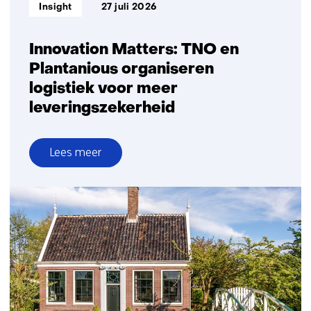
Informatietype:
Insight
27 juli 2026
Innovation Matters: TNO en
Plantanious organiseren
logistiek voor meer
leveringszekerheid
Lees meer
over
Innovation
Matters:
TNO
en
Plantanious
organiseren
logistiek
voor