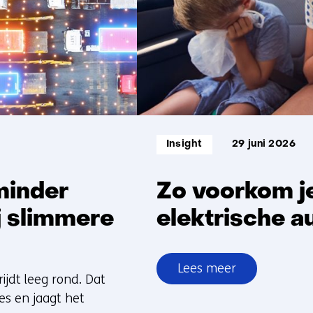
Informatietype:
Insight
29 juni 2026
minder
Zo voorkom j
j slimmere
elektrische a
Lees meer
jdt leeg rond. Dat
over
es en jaagt het
Zo