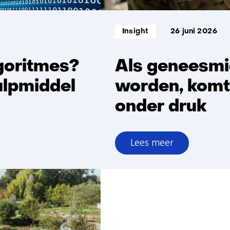
Informatietype:
Insight
26 juni 2026
lgoritmes?
Als geneesmi
ulpmiddel
worden, komt 
onder druk
Lees meer
over
Als
geneesmiddelen
schaars
worden,
komt