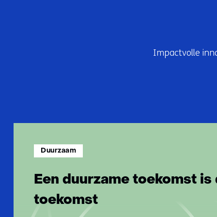
s
s
i
n
Impactvolle inn
g
e
n
Duurzaam
Een duurzame toekomst is 
toekomst