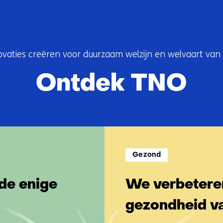
ovaties creëren voor duurzaam welzijn en welvaart van
Ontdek TNO
Gezond
de enige
We verbeteren
gezondheid v