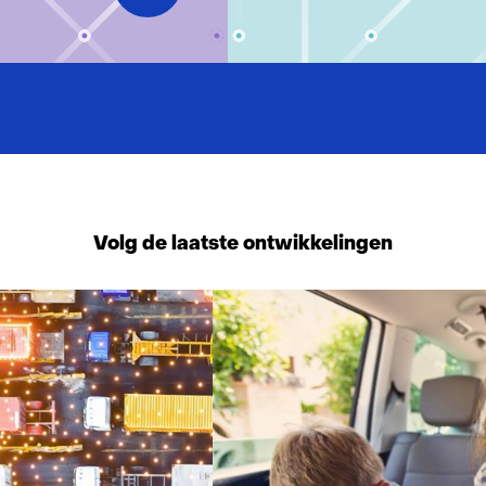
Volg de laatste ontwikkelingen
581
resultaten,
getoond
11
t/m
15