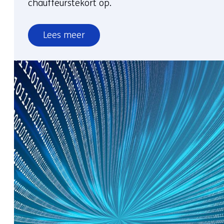
chauffeurstekort op.
Lees meer
over
Minder
vrachtwagens,
minder
files,
meer
winst
dankzij
slimmere
logistiek