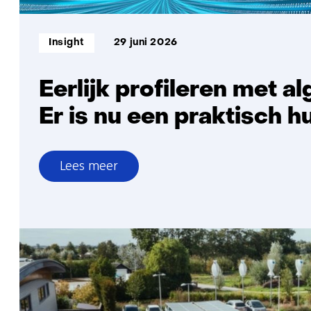
Informatietype:
Insight
29 juni 2026
Eerlijk profileren met a
Er is nu een praktisch h
Lees meer
over
Eerlijk
profileren
met
algoritmes?
Er
is