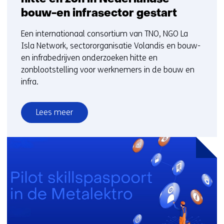
bouw-en infrasector gestart
Een internationaal consortium van TNO, NGO La
Isla Network, sectororganisatie Volandis en bouw-
en infrabedrijven onderzoeken hitte en
zonblootstelling voor werknemers in de bouw en
infra.
Lees meer
over
Onderzoek
naar
omgang
risico’s
hitte
en
zon
in