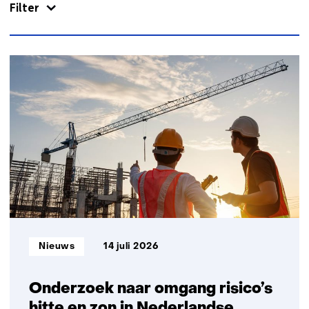
Filter
1391
resultaten,
getoond
16
t/m
20
Informatietype:
Nieuws
14 juli 2026
Onderzoek naar omgang risico’s
hitte en zon in Nederlandse