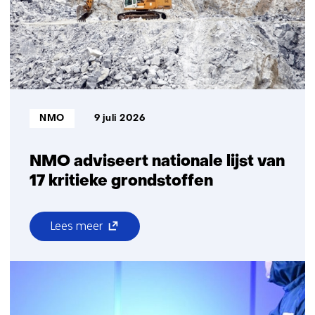
hoe
blijven
we
ze
voor?
Bron:
NMO
9 juli 2026
NMO adviseert nationale lijst van
17 kritieke grondstoffen
(opent
Lees meer
over
in
NMO
nieuw
adviseert
venster)
nationale
(verwijst
lijst
naar