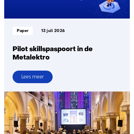
Nederlandse
bouw-
en
infrasector
Informatietype:
Paper
13 juli 2026
gestart
Pilot skillspaspoort in de
Metalektro
Lees meer
over
Pilot
skillspaspoort
in
de
Metalektro