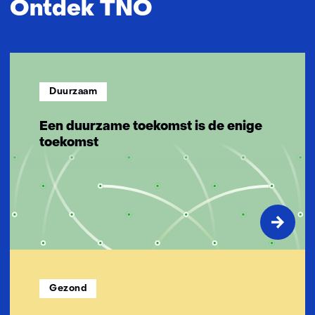
Ontdek TNO
n
n
o
v
a
Duurzaam
t
i
Een duurzame toekomst is de enige
e
toekomst
v
e
o
p
l
o
s
s
i
Gezond
n