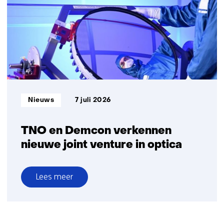
van
een
17
andere
kritieke
website)
grondstoffen
Informatietype:
Nieuws
7 juli 2026
TNO en Demcon verkennen
nieuwe joint venture in optica
Lees meer
over
TNO
en