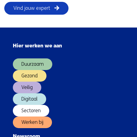
Vind jouw expert
Sla
navigatie
Hier werken we aan
over
(Hoofdnavigatie)
Duurzaam
Gezond
Veilig
Digitaal
Sectoren
Werken bij
Newsroom