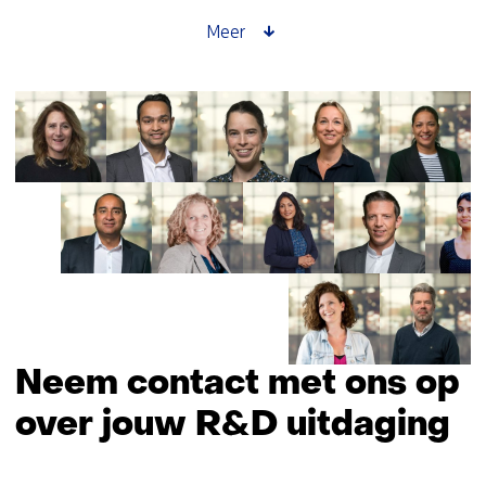
Demcon
verkennen
Meer
nieuwe
joint
venture
in
optica
Neem contact met ons op
over jouw R&D uitdaging