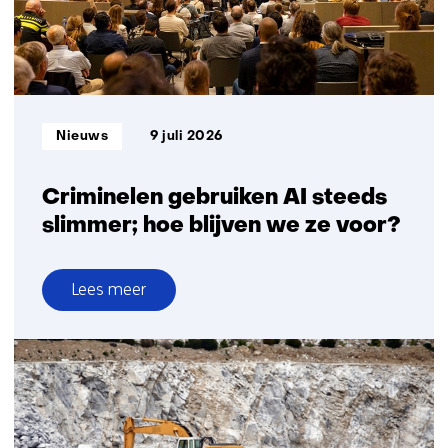
Informatietype:
Nieuws
9 juli 2026
Criminelen gebruiken AI steeds
slimmer; hoe blijven we ze voor?
Lees meer
over
Criminelen
gebruiken
AI
steeds
slimmer;