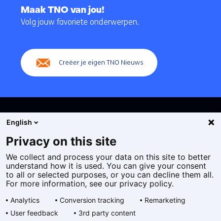
naar
Maak TNO van jou!
navigatie
Volg jouw favoriete onderwerpen.
(Hoofdnavigatie)
Creëer je eigen TNO Nieuws
English
Privacy on this site
We collect and process your data on this site to better
Cookies
understand how it is used. You can give your consent
Privacy statement
to all or selected purposes, or you can decline them all.
Toegankelijkheid
For more information, see our privacy policy.
Disclaimer
Analytics
Conversion tracking
Remarketing
Algemene voorwaarden
User feedback
3rd party content