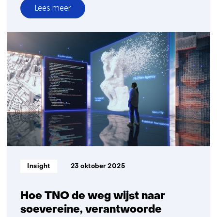
Lees meer
over
Van
reactief
naar
proactief:
Hoe
organisaties
grip
krijgen
op
GenAI-
governance
Informatietype:
Insight
23 oktober 2025
Hoe TNO de weg wijst naar
soevereine, verantwoorde