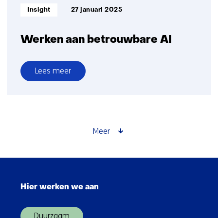
Informatietype:
Insight
27 januari 2025
Werken aan betrouwbare AI
Lees meer
over
Werken
aan
betrouwbare
AI
Meer
Sla
navigatie
Hier werken we aan
over
(Hoofdnavigatie)
Duurzaam