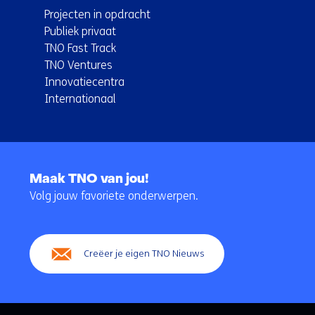
Projecten in opdracht
Publiek privaat
TNO Fast Track
TNO Ventures
Innovatiecentra
Internationaal
Terug
naar
Maak TNO van jou!
navigatie
Volg jouw favoriete onderwerpen.
(Hoofdnavigatie)
Creëer je eigen TNO Nieuws