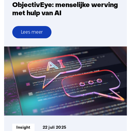
ObjectivEye: menselijke werving
met hulp van AI
Lees meer
over
ObjectivEye:
menselijke
werving
met
hulp
van
AI
Informatietype:
Insight
22 juli 2025