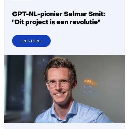
GPT-NL-pionier Selmar Smit:
"Dit project is een revolutie"
Lees meer
over
GPT-
NL-
pionier
Selmar
Smit:
"Dit
project
is
een
revolutie"