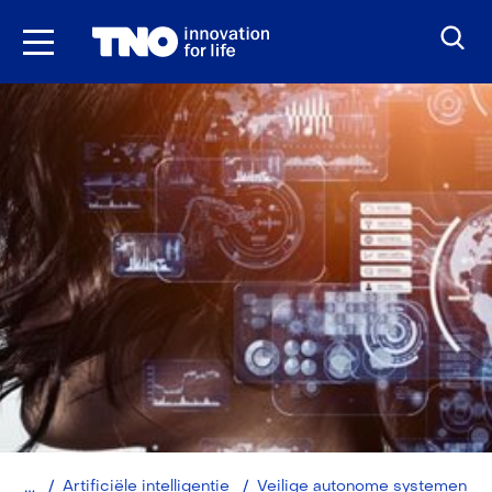
Ga
naar
inhoud
Home
Artificiële intelligentie
Veilige autonome systemen