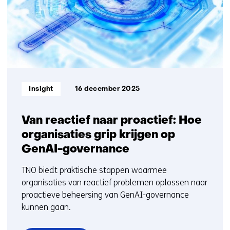
t/m
10
Informatietype:
Insight
16 december 2025
Van reactief naar proactief: Hoe
organisaties grip krijgen op
GenAI-governance
TNO biedt praktische stappen waarmee
organisaties van reactief problemen oplossen naar
proactieve beheersing van GenAI-governance
kunnen gaan.