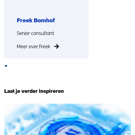
Freek Bomhof
Functie:
Senior consultant
Meer over Freek
Terug
naar
Laat je verder inspireren
navigatie
(Neem
23
contact
resultaten,
met
getoond
ons
6
op)