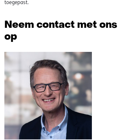
toegepast.
Neem contact met ons
op
Sla
navigatie
over
(Neem
contact
met
ons
op)