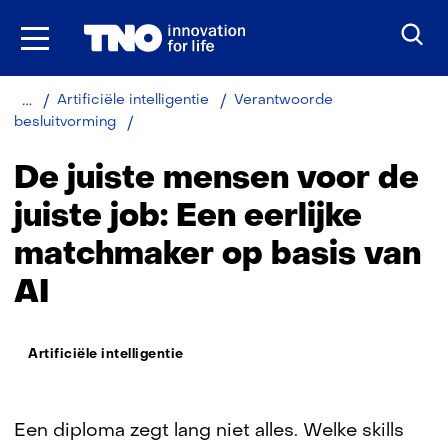
Ga
naar
inhoud
Home
Artificiële intelligentie
Verantwoorde
De
besluitvorming
juiste
mensen
De juiste mensen voor de
voor
de
juiste job: Een eerlijke
juiste
matchmaker op basis van
job:
Een
AI
eerlijke
matchmaker
op
Thema:
basis
Artificiële intelligentie
van
AI
Een diploma zegt lang niet alles. Welke skills