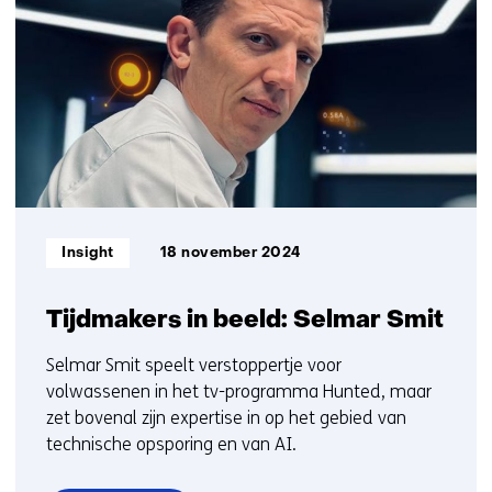
met
getoond
ons
11
op)
t/m
15
Informatietype:
Insight
18 november 2024
Tijdmakers in beeld: Selmar Smit
Selmar Smit speelt verstoppertje voor
volwassenen in het tv-programma Hunted, maar
zet bovenal zijn expertise in op het gebied van
technische opsporing en van AI.