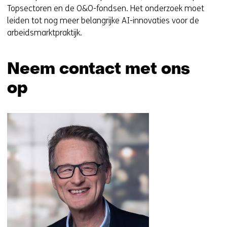
Topsectoren en de O&O-fondsen. Het onderzoek moet
leiden tot nog meer belangrijke AI-innovaties voor de
arbeidsmarktpraktijk.
Neem contact met ons
op
Sla
navigatie
over
(Neem
contact
met
ons
op)