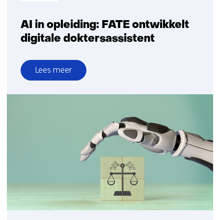
AI in opleiding: FATE ontwikkelt
digitale doktersassistent
Lees meer
over
AI
in
opleiding:
FATE
ontwikkelt
digitale
doktersassistent