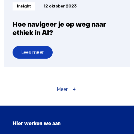
Informatietype:
Insight
12 oktober 2023
Hoe navigeer je op weg naar
ethiek in AI?
Lees meer
over
Hoe
navigeer
je
op
Meer
weg
naar
ethiek
Sla
in
navigatie
AI?
Hier werken we aan
over
(Hoofdnavigatie)