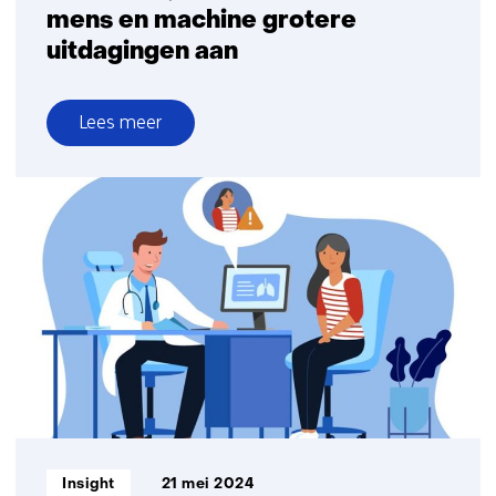
mens en machine grotere
uitdagingen aan
Lees meer
over
Human-
AI,
want
samen
kunnen
mens
en
machine
grotere
uitdagingen
aan
Informatietype:
Insight
21 mei 2024