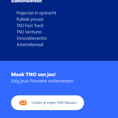
Samenwerken
Projecten in opdracht
Publiek privaat
TNO Fast Track
TNO Ventures
Innovatiecentra
Internationaal
Terug
naar
Maak TNO van jou!
navigatie
Volg jouw favoriete onderwerpen.
(Hoofdnavigatie)
Creëer je eigen TNO Nieuws