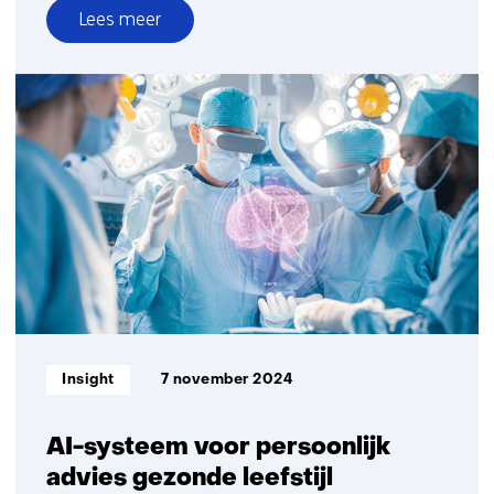
Lees meer
over
Tijdmakers
in
beeld:
Selmar
Smit
Informatietype:
Insight
7 november 2024
AI-systeem voor persoonlijk
advies gezonde leefstijl