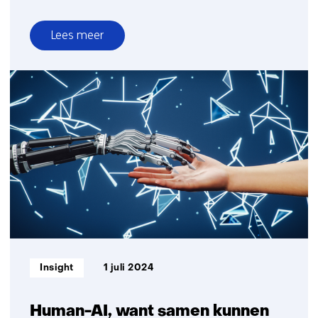
Lees meer
over
AI-
systeem
voor
persoonlijk
advies
gezonde
leefstijl
Informatietype:
Insight
1 juli 2024
Human-AI, want samen kunnen