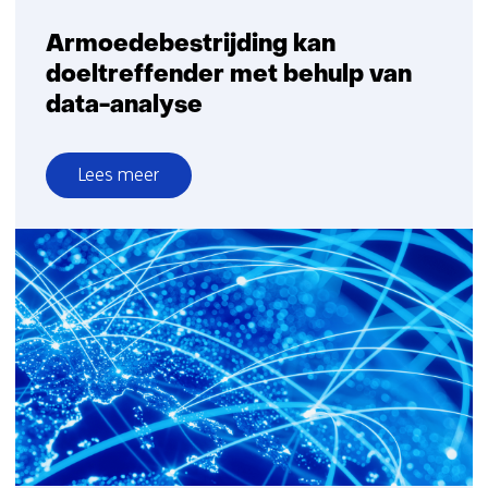
Armoedebestrijding kan
doeltreffender met behulp van
data-analyse
Lees meer
over
Armoedebestrijding
kan
doeltreffender
met
behulp
van
data-
analyse