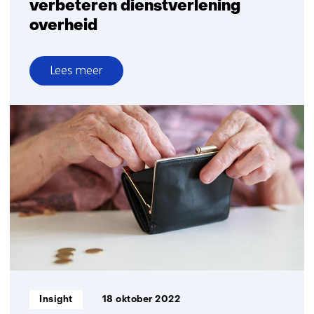
verbeteren dienstverlening
overheid
Lees meer
over
Technologische
én
juridische
innovatie
essentieel
voor
verbeteren
dienstverlening
overheid
Informatietype:
Insight
18 oktober 2022