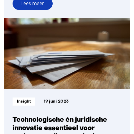
Lees meer
over
Gericht
energiearmoede
bestrijden
dankzij
Privacy-
Enhancing
Technologies
Informatietype:
Insight
19 juni 2023
Technologische én juridische
innovatie essentieel voor