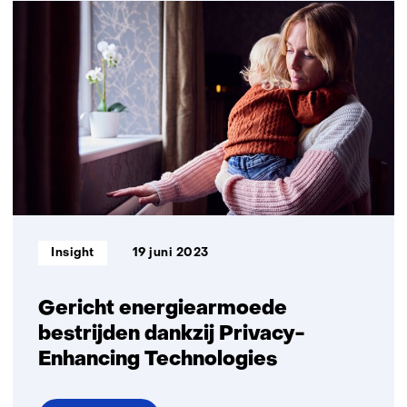
leren
binnen
NICPET
kansen
benutten
van
veilige
datadeeltechnieken
Informatietype:
Insight
19 juni 2023
Gericht energiearmoede
bestrijden dankzij Privacy-
Enhancing Technologies