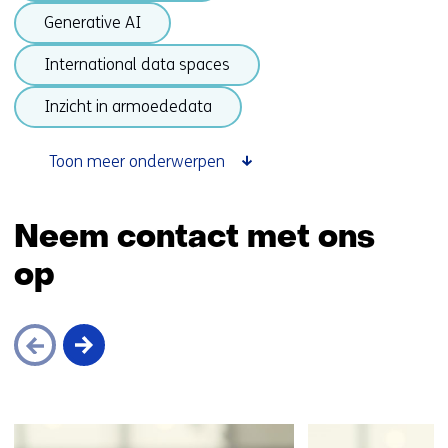
Generative AI
International data spaces
Inzicht in armoededata
Toon meer onderwerpen
Terug
naar
Neem contact met ons
navigatie
op
(onderwerpen
onder
Data
sharing)
Sla
navigatie