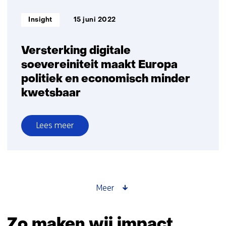
Informatietype:
Insight
15 juni 2022
Versterking digitale
soevereiniteit maakt Europa
politiek en economisch minder
kwetsbaar
Lees meer
over
Versterking
digitale
soevereiniteit
maakt
Meer
Europa
politiek
Zo maken wij impact
en