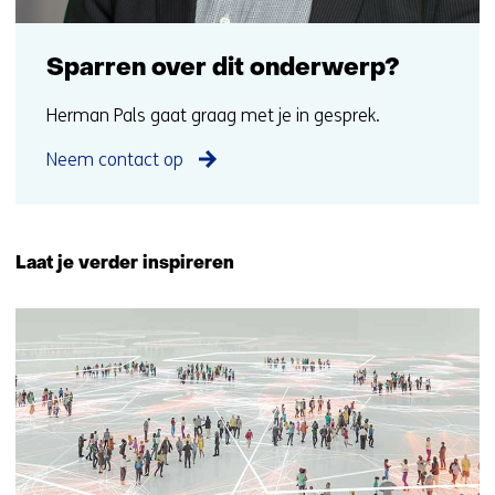
Sparren over dit onderwerp?
Herman Pals gaat graag met je in gesprek.
Neem contact op
Laat je verder inspireren
18
resultaten,
getoond
11
t/m
15