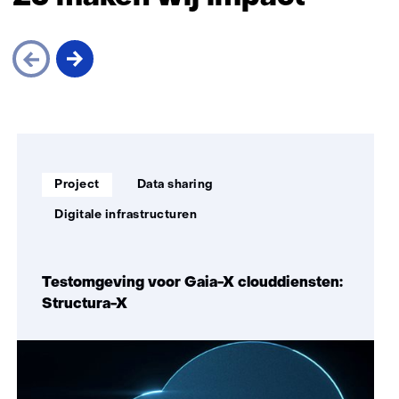
economisch
minder
kwetsbaar
Sla
navigatie
over
Soort
Thema:
(Zo
Project
Data sharing
project:
maken
Digitale infrastructuren
wij
impact)
Testomgeving voor Gaia-X clouddiensten:
Structura-X