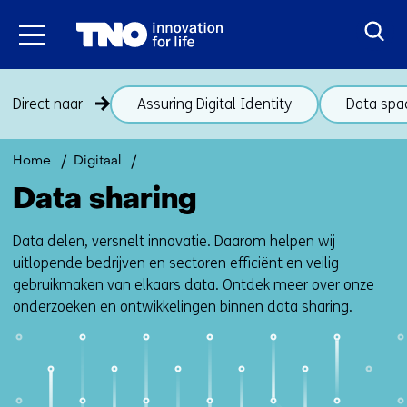
Ga
naar
inhoud
Sla
Direct naar
Assuring Digital Identity
Data spac
navigatie
over
(onderwerpen
Terug
Data
Home
Digitaal
onder
naar
sharing
Data sharing
thema
navigatie
Data
(onderwerpen
Data delen, versnelt innovatie. Daarom helpen wij
sharing)
onder
uitlopende bedrijven en sectoren efficiënt en veilig
thema
gebruikmaken van elkaars data. Ontdek meer over onze
Data
onderzoeken en ontwikkelingen binnen data sharing.
sharing)