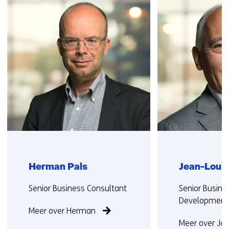
over
(Neem
contact
met
ons
op)
Herman Pals
Jean-Louis
Functie:
Functie:
Senior Business Consultant
Senior Busine
Development
Meer over Herman
Meer over Jea