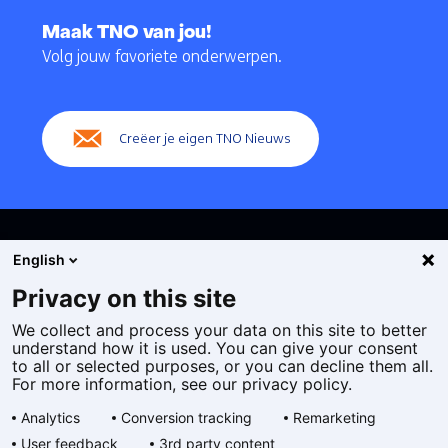
Terug
naar
Maak TNO van jou!
navigatie
Volg jouw favoriete onderwerpen.
(Hoofdnavigatie)
Creëer je eigen TNO Nieuws
English
Privacy on this site
We collect and process your data on this site to better
Cookies
understand how it is used. You can give your consent
Privacy statement
to all or selected purposes, or you can decline them all.
Toegankelijkheid
For more information, see our privacy policy.
Disclaimer
Analytics
Conversion tracking
Remarketing
Algemene voorwaarden
User feedback
3rd party content