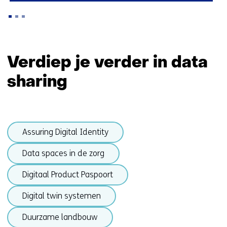
Terug
naar
Verdiep je verder in data
navigatie
sharing
(Zo
maken
wij
impact)
Sla
Assuring Digital Identity
navigatie
over
Data spaces in de zorg
(onderwerpen
onder
Digitaal Product Paspoort
Data
Digital twin systemen
sharing)
Duurzame landbouw