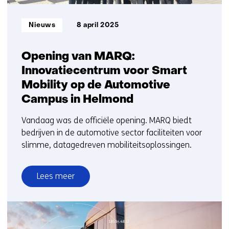
Informatietype:
Nieuws
8 april 2025
Opening van MARQ:
Innovatiecentrum voor Smart
Mobility op de Automotive
Campus in Helmond
Vandaag was de officiële opening. MARQ biedt
bedrijven in de automotive sector faciliteiten voor
slimme, datagedreven mobiliteitsoplossingen.
Lees meer
over
Opening
van
MARQ: