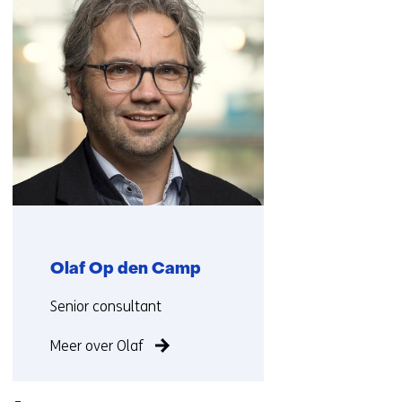
(Neem
contact
met
ons
op)
Olaf Op den Camp
Functie:
Senior consultant
Meer over Olaf