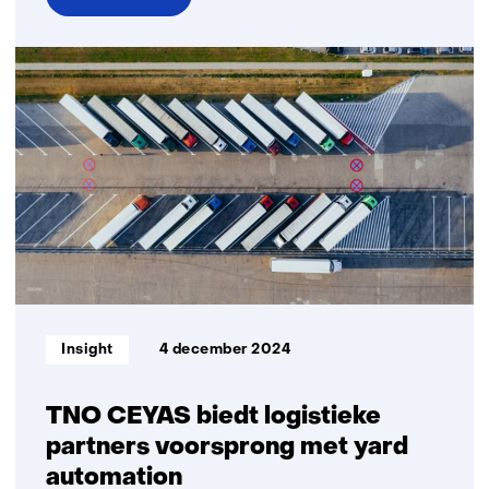
over
Werken
aan
veiligere
zelfrijdende
auto’s
Informatietype:
Insight
4 december 2024
TNO CEYAS biedt logistieke
partners voorsprong met yard
automation