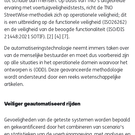
tot schade aan mensen. Op basis van TNO's uitgebreide
ervaring met voertuigveiligheidstests, richt de TNO
StreetWise-methodiek zich op operationele veiligheid; dit
is een uitbreiding op de functionele veiligheid (ISO26262)
en de veiligheid van de beoogde functionaliteit (ISO/DIS
21448:2021 SOTIF). [2] [4] [7].
De automatiseringstechnologie neemt immers taken over
van de menselijke bestuurder en moet dus voorbereid zijn
op alle situaties in het operationele domein waarvoor het
ontworpen is (ODD). Deze geavanceerde methodologie
wordt ondersteund door een reeks wetenschappelijke
artikelen.
Veiliger geautomatiseerd rijden
Gevoeligheden van de geteste systemen worden bepaald
en gekwantificeerd door het combineren van scenario's
en statistieken van de voertuigomgeving, met analyses en