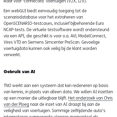
klaar voor ‘connected’ voertuigen (V2X, I2V).
Een webGUI biedt eenvoudig toegang tot de
scenariodatabase voor het extraheren van
OpenSCENARIO-testcases, inclusief bijbehorende Euro
NCAP-tests. De virtuele testsoftware wordt ondersteund
via een API, die geschikt is voor o.a. AVL ModelConnect,
Vires VTD en Siemens Simcenter PreScan. Gevoelige
voertuigdata kunnen ook veilig bij de klant worden
verwerkt.
Gebruik van AI
TNO werkt aan een systeem dat kan redeneren op basis
van kennis, in plaats van alleen data. We willen AI inzetten
op een manier die uitlegbaar blijft.
Het onderzoek van Chris
van der Ploeg
naar de inzet van AI draagt ​​bij aan de
veiligheid van voertuigen. Sommige zelfrijdende auto's
interpreteren wapperende vlaggen momenteel als