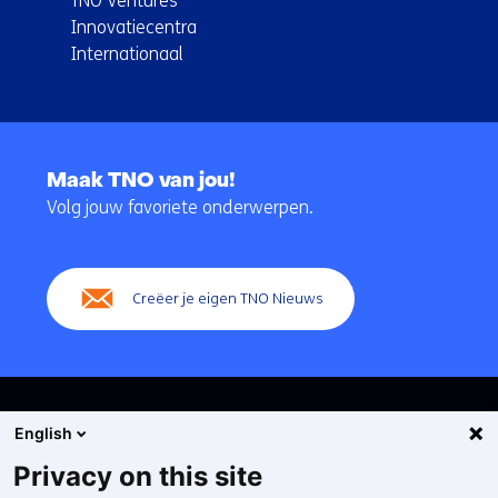
TNO Ventures
Innovatiecentra
Internationaal
Terug
naar
Maak TNO van jou!
navigatie
Volg jouw favoriete onderwerpen.
(Hoofdnavigatie)
Creëer je eigen TNO Nieuws
English
Privacy on this site