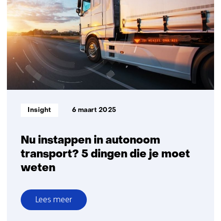
Innovatiecentrum
voor
Smart
Mobility
op
de
Automotive
Campus
in
Informatietype:
Insight
6 maart 2025
Helmond
Nu instappen in autonoom
transport? 5 dingen die je moet
weten
Lees meer
over