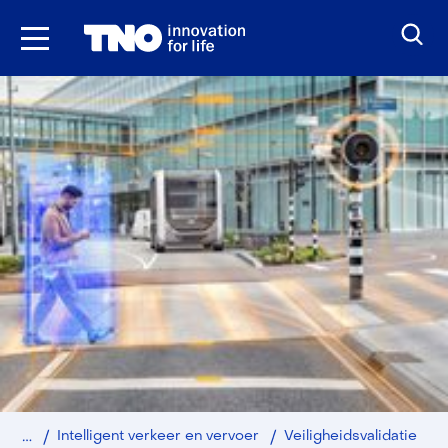
Ga
naar
inhoud
Home
Intelligent verkeer en vervoer
Veiligheidsvalidatie