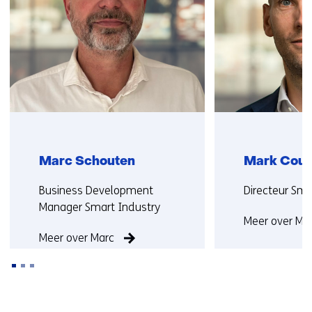
met
ons)
Marc Schouten
Mark Cou
Functie:
Functie:
Business Development
Directeur Sma
Manager Smart Industry
Meer over Ma
Meer over Marc
Terug