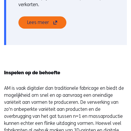
verkorten.
(opent
Lees meer
in
nieuw
venster)
(verwijst
naar
een
andere
Inspelen op de behoefte
website)
AM is vaak digitaler dan traditionele fabricage en biedt de
mogelijkheid om snel en op aanvraag een oneindige
variëteit aan vormen te produceren. De verwerking van
zo’n onbeperkte variëteit aan producten en de
overbrugging van het gat tussen n=1 en massaproductie
kunnen echter een flinke uitdaging vormen. Hoewel veel
fabrikanten al gebruik maken van 3D-printen en digitale