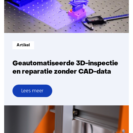
jaar
geen
eigen
maakindustrie
meer
Informatietype:
Artikel
Geautomatiseerde 3D-inspectie
en reparatie zonder CAD-data
Lees meer
over
Geautomatiseerde
3D-
inspectie
en