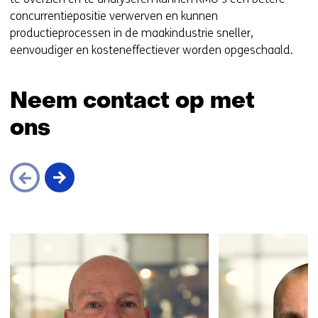
concurrentiepositie verwerven en kunnen
productieprocessen in de maakindustrie sneller,
eenvoudiger en kosteneffectiever worden opgeschaald.
Neem contact op met
ons
Sla
navigatie
over
(Neem
contact
op