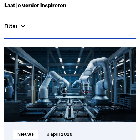
naar
Laat je verder inspireren
navigatie
(Neem
Filter
contact
op
met
ons)
22
resultaten,
getoond
1
t/m
5
Informatietype:
Nieuws
3 april 2026