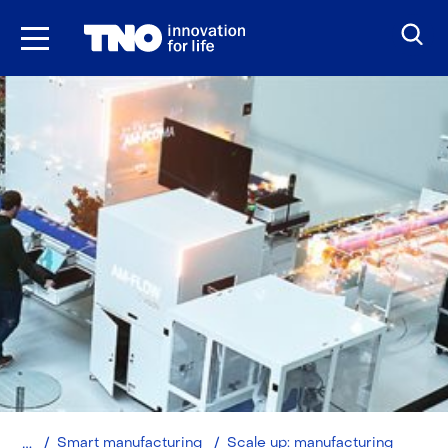
Ga
naar
inhoud
Home
Smart manufacturing
Scale up: manufacturing