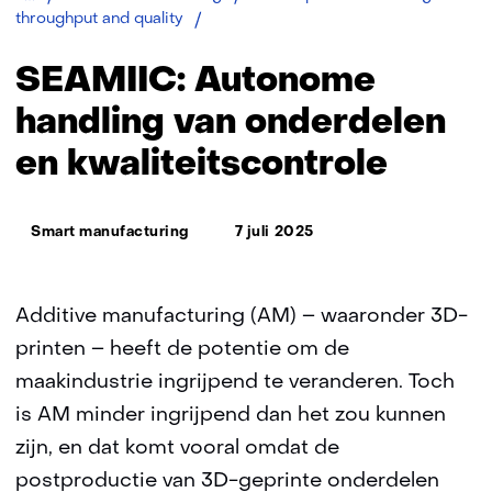
SEAMIIC:
throughput and quality
Autonome
handling
SEAMIIC: Autonome
van
onderdelen
handling van onderdelen
en
en kwaliteitscontrole
kwaliteitscontrole
Thema:
Smart manufacturing
7 juli 2025
Additive manufacturing (AM) – waaronder 3D-
printen – heeft de potentie om de
maakindustrie ingrijpend te veranderen. Toch
is AM minder ingrijpend dan het zou kunnen
zijn, en dat komt vooral omdat de
postproductie van 3D-geprinte onderdelen