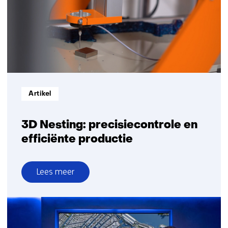
reparatie
zonder
CAD-
data
Informatietype:
Artikel
3D Nesting: precisiecontrole en
efficiënte productie
Lees meer
over
3D
Nesting:
precisiecontrole