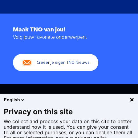
Terug
naar
Maak TNO van jou!
navigatie
Volg jouw favoriete onderwerpen.
(Hoofdnavigatie)
Creëer je eigen TNO Nieuws
English
Privacy on this site
We collect and process your data on this site to better
Cookies
understand how it is used. You can give your consent
Privacy statement
to all or selected purposes, or you can decline them all.
Toegankelijkheid