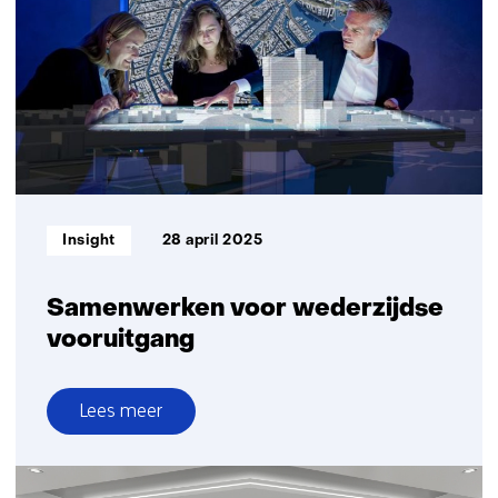
en
efficiënte
productie
Informatietype:
Insight
28 april 2025
Samenwerken voor wederzijdse
vooruitgang
Lees meer
over
Samenwerken
voor