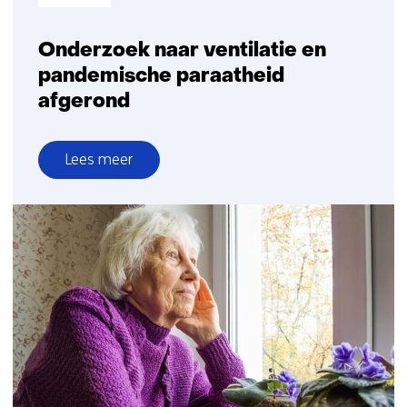
Onderzoek naar ventilatie en
pandemische paraatheid
afgerond
Lees meer
over
Onderzoek
naar
ventilatie
en
pandemische
paraatheid
afgerond