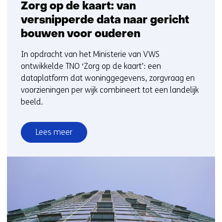
Zorg op de kaart: van
versnipperde data naar gericht
bouwen voor ouderen
In opdracht van het Ministerie van VWS
ontwikkelde TNO ‘Zorg op de kaart’: een
dataplatform dat woninggegevens, zorgvraag en
voorzieningen per wijk combineert tot een landelijk
beeld.
Lees meer
over
Zorg
op
de
kaart:
van
versnipperde