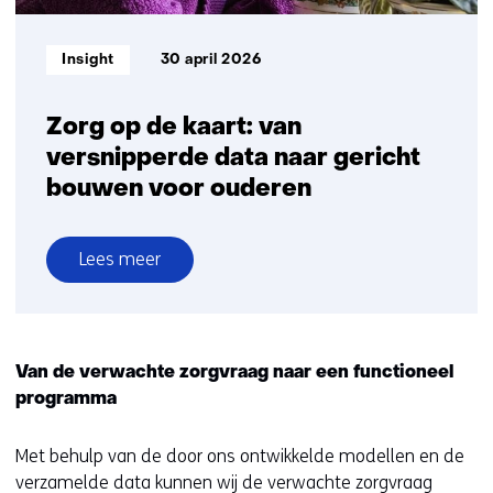
Informatietype:
Insight
30 april 2026
Zorg op de kaart: van
versnipperde data naar gericht
bouwen voor ouderen
Lees meer
over
Zorg
op
de
Van de verwachte zorgvraag naar een functioneel
kaart:
programma
van
versnipperde
Met behulp van de door ons ontwikkelde modellen en de
data
verzamelde data kunnen wij de verwachte zorgvraag