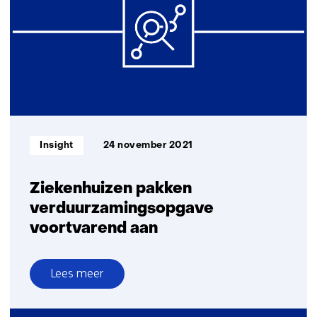
op
een
volgende
pandemie
met
ventilatie
Informatietype:
Insight
24 november 2021
Ziekenhuizen pakken
verduurzamingsopgave
voortvarend aan
Lees meer
over
Ziekenhuizen