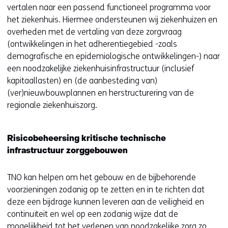
naar
vertalen naar een passend functioneel programma voor
gericht
het ziekenhuis. Hiermee ondersteunen wij ziekenhuizen en
bouwen
overheden met de vertaling van deze zorgvraag
voor
(ontwikkelingen in het adherentiegebied -zoals
ouderen
demografische en epidemiologische ontwikkelingen-) naar
een noodzakelijke ziekenhuisinfrastructuur (inclusief
kapitaallasten) en (de aanbesteding van)
(ver)nieuwbouwplannen en herstructurering van de
regionale ziekenhuiszorg.
Risicobeheersing kritische technische
infrastructuur zorggebouwen
TNO kan helpen om het gebouw en de bijbehorende
voorzieningen zodanig op te zetten en in te richten dat
deze een bijdrage kunnen leveren aan de veiligheid en
continuïteit en wel op een zodanig wijze dat de
mogelijkheid tot het verlenen van noodzakelijke zorg zo