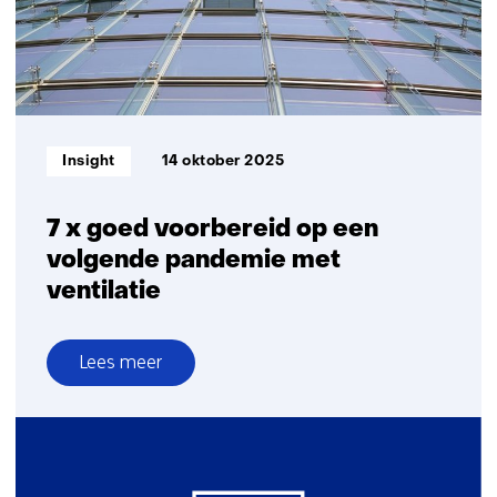
data
naar
gericht
bouwen
voor
ouderen
Informatietype:
Insight
14 oktober 2025
7 x goed voorbereid op een
volgende pandemie met
ventilatie
Lees meer
over
7
x
goed
voorbereid