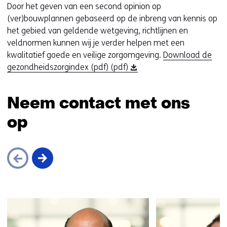
Door het geven van een second opinion op
(ver)bouwplannen gebaseerd op de inbreng van kennis op
het gebied van geldende wetgeving, richtlijnen en
veldnormen kunnen wij je verder helpen met een
kwalitatief goede en veilige zorgomgeving.
Download de
(
gezondheidszorgindex (pdf) (pdf)
o
p
Neem contact met ons
e
n
op
t
i
n
n
i
e
Sla
u
navigatie
w
over
v