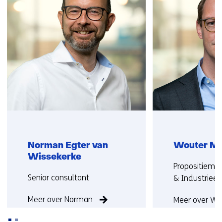
(Neem
e
contact
n
met
s
ons
t
op)
e
r
)
Norman Egter van
Wouter Mo
Wissekerke
Functie:
Propositieman
Functie:
Senior consultant
& Industriee
Meer over Norman
Meer over Wo