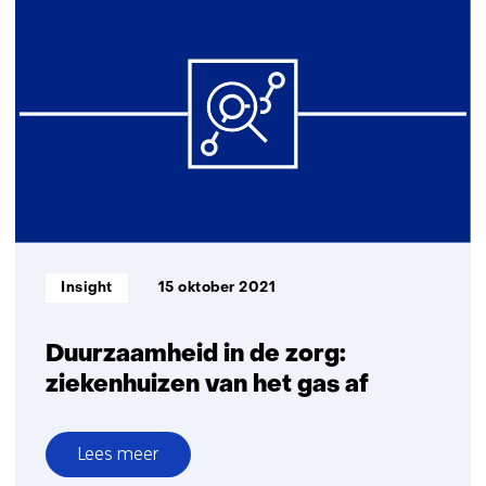
pakken
verduurzamingsopgave
voortvarend
aan
Informatietype:
Insight
15 oktober 2021
Duurzaamheid in de zorg:
ziekenhuizen van het gas af
Lees meer
over