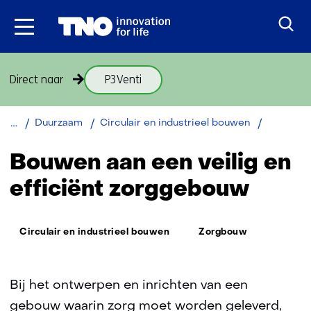
Ga
naar
inhoud
Sla
Direct naar
P3Venti
navigatie
over
(onderwerpen
Terug
Veilig
Duurzaam
Circulair en industrieel bouwen
onder
naar
en
thema
efficiënt
navigatie
Bouwen aan een veilig en
Veilig
zorggebo
(onderwerpen
en
efficiënt zorggebouw
onder
efficiënt
thema
zorggebouw)
Veilig
Thema:
Circulair en industrieel bouwen
Zorgbouw
en
efficiënt
zorggebouw)
Bij het ontwerpen en inrichten van een
gebouw waarin zorg moet worden geleverd,