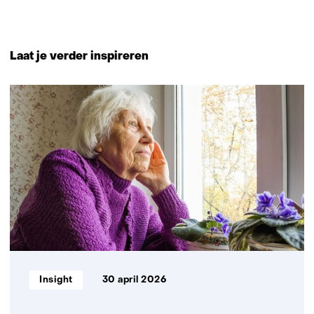
Terug
naar
Laat je verder inspireren
navigatie
(Neem
4
contact
resultaten,
met
getoond
ons
1
op)
t/m
4
Informatietype:
Insight
30 april 2026