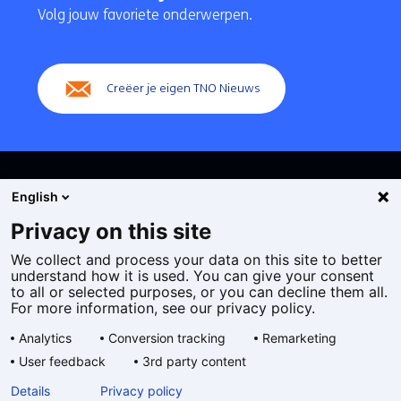
navigatie
Volg jouw favoriete onderwerpen.
(Hoofdnavigatie)
Creëer je eigen TNO Nieuws
English
Privacy on this site
We collect and process your data on this site to better
Cookies
understand how it is used. You can give your consent
Privacy statement
to all or selected purposes, or you can decline them all.
Toegankelijkheid
For more information, see our privacy policy.
Disclaimer
Analytics
Conversion tracking
Remarketing
Algemene voorwaarden
User feedback
3rd party content
Geselecteerde
NL
Details
Privacy policy
taal: