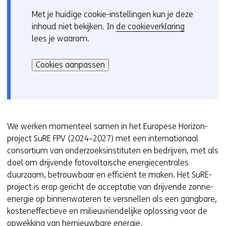
s
Met je huidige cookie-instellingen kun je deze
C
t
inhoud niet bekijken. In
de cookieverklaring
o
n
lees je waarom.
o
a
Hier
k
a
kan
i
Cookies aanpassen
r
het
e
e
gebruik
v
e
van
o
n
cookies
o
a
op
r
We werken momenteel samen in het Europese Horizon-
n
deze
k
project SuRE FPV (2024–2027) met een internationaal
d
website
e
consortium van onderzoeksinstituten en bedrijven, met als
e
worden
u
doel om drijvende fotovoltaïsche energiecentrales
r
toegestaan
r
duurzaam, betrouwbaar en efficiënt te maken. Het SuRE-
e
of
w
project is erop gericht de acceptatie van drijvende zonne-
w
geweigerd.
i
energie op binnenwateren te versnellen als een gangbare,
e
j
kosteneffectieve en milieuvriendelijke oplossing voor de
b
z
opwekking van hernieuwbare energie.