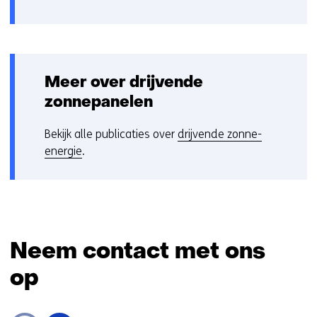
gebruik
v
van
o
cookies
o
op
r
deze
k
Meer over drijvende
website
e
zonnepanelen
worden
u
toegestaan
r
Bekijk alle publicaties over
drijvende zonne-
of
w
energie
.
geweigerd.
i
j
z
i
g
e
Neem contact met ons
n
op