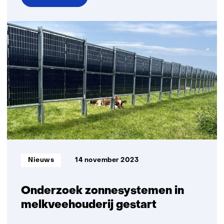
over
SWITCH-
fieldlab
van
TNO
en
Wageningen
University
&
Research/ACRRES
geopend
Informatietype:
Nieuws
14 november 2023
Onderzoek zonnesystemen in
melkveehouderij gestart