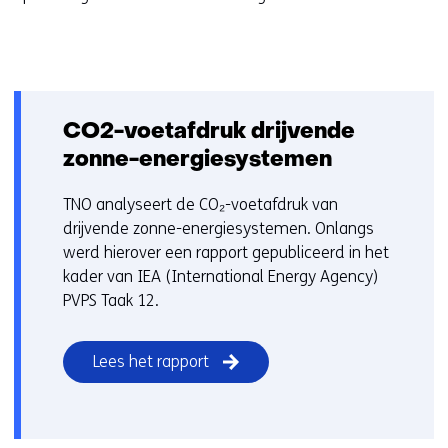
s
i
i
g
t
e
e
n
)
CO2-voetafdruk drijvende
zonne-energiesystemen
TNO analyseert de CO₂-voetafdruk van
drijvende zonne-energiesystemen. Onlangs
werd hierover een rapport gepubliceerd in het
kader van IEA (International Energy Agency)
PVPS Taak 12.
Lees het rapport