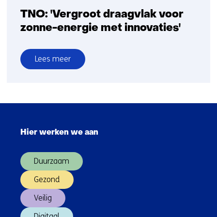
TNO: 'Vergroot draagvlak voor
zonne-energie met innovaties'
Lees meer
over
TNO:
'Vergroot
draagvlak
Sla
voor
navigatie
zonne-
Hier werken we aan
over
energie
(Hoofdnavigatie)
met
Duurzaam
innovaties'
Gezond
Veilig
Digitaal