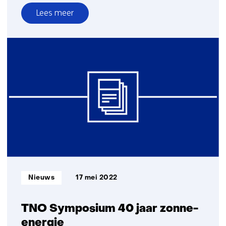
Lees meer
over
Onderzoek
zonnesystemen
in
melkveehouderij
gestart
Informatietype:
Nieuws
17 mei 2022
TNO Symposium 40 jaar zonne-
energie