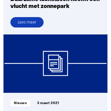
vlucht met zonnepark
Lees meer
over
Duurzame
luchthaven
neemt
een
vlucht
met
zonnepark
Informatietype:
Nieuws
3 maart 2021