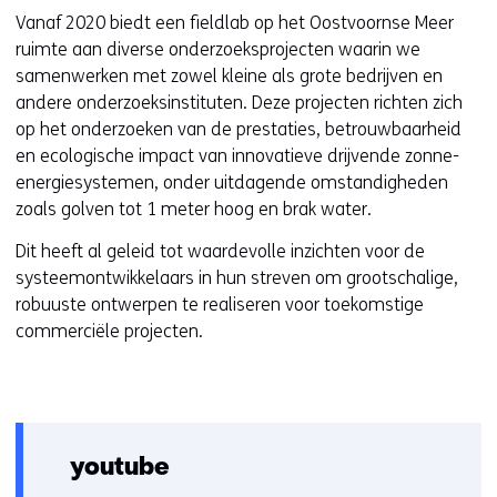
i
Vanaf 2020 biedt een fieldlab op het Oostvoornse Meer
e
ruimte aan diverse onderzoeksprojecten waarin we
u
samenwerken met zowel kleine als grote bedrijven en
w
andere onderzoeksinstituten. Deze projecten richten zich
v
op het onderzoeken van de prestaties, betrouwbaarheid
e
en ecologische impact van innovatieve drijvende zonne-
n
energiesystemen, onder uitdagende omstandigheden
s
zoals golven tot 1 meter hoog en brak water.
t
Dit heeft al geleid tot waardevolle inzichten voor de
e
systeemontwikkelaars in hun streven om grootschalige,
r
robuuste ontwerpen te realiseren voor toekomstige
)
commerciële projecten.
(
v
e
r
w
youtube
i
j