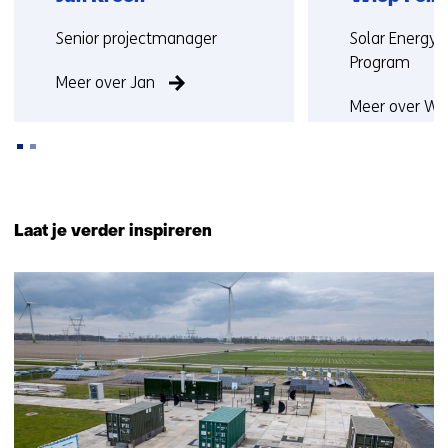
Functie:
Functie:
Senior projectmanager
Solar Energy 
Program
Meer over Jan
Meer over Wi
Terug
naar
Laat je verder inspireren
navigatie
(Neem
5
contact
resultaten,
met
getoond
ons
1
op)
t/m
5