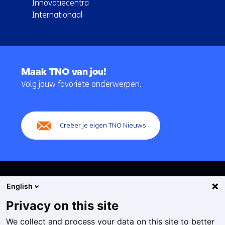
Innovatiecentra
Internationaal
Terug
naar
Maak TNO van jou!
navigatie
Volg jouw favoriete onderwerpen.
(Hoofdnavigatie)
Creëer je eigen TNO Nieuws
English
Privacy on this site
We collect and process your data on this site to better
Cookies