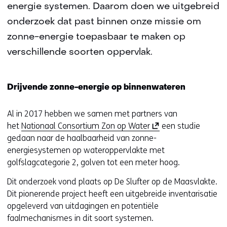
energie systemen. Daarom doen we uitgebreid
onderzoek dat past binnen onze missie om
zonne-energie toepasbaar te maken op
verschillende soorten oppervlak.
Drijvende zonne-energie op binnenwateren
Al in 2017 hebben we samen met partners van
(
het
Nationaal Consortium Zon op Water
een studie
o
gedaan naar de haalbaarheid van zonne-
p
energiesystemen op wateroppervlakte met
e
golfslagcategorie 2, golven tot een meter hoog.
n
Dit onderzoek vond plaats op De Slufter op de Maasvlakte.
t
Dit pionerende project heeft een uitgebreide inventarisatie
i
opgeleverd van uitdagingen en potentiële
n
faalmechanismes in dit soort systemen.
n