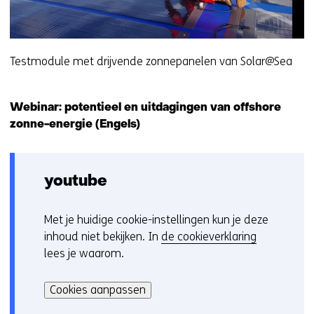
Testmodule met drijvende zonnepanelen van Solar@Sea
Webinar: potentieel en uitdagingen van offshore
zonne-energie (Engels)
youtube
Met je huidige cookie-instellingen kun je deze
C
inhoud niet bekijken. In
de cookieverklaring
o
lees je waarom.
o
Hier
k
kan
i
Cookies aanpassen
het
e