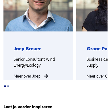
op)
Joep Breuer
Grace Par
Functie:
Functie:
Senior Consultant Wind
Business dev
Energy/Ecology
Supply
Meer over Joep
Meer over Gr
Terug
naar
Laat je verder inspireren