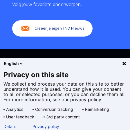
navigatie
Volg jouw favoriete onderwerpen.
(Hoofdnavigatie)
Creëer je eigen TNO Nieuws
English
Privacy on this site
We collect and process your data on this site to better
Cookies
understand how it is used. You can give your consent
Privacy statement
to all or selected purposes, or you can decline them all.
Toegankelijkheid
For more information, see our privacy policy.
Disclaimer
Analytics
Conversion tracking
Remarketing
Algemene voorwaarden
User feedback
3rd party content
Geselecteerde
NL
Details
Privacy policy
taal: