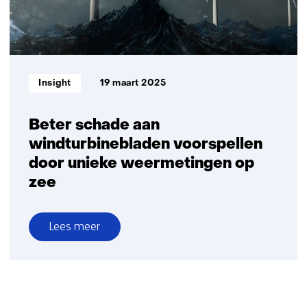
Informatietype:
Insight
19 maart 2025
Beter schade aan
windturbinebladen voorspellen
door unieke weermetingen op
zee
Lees meer
over
Beter
schade
aan