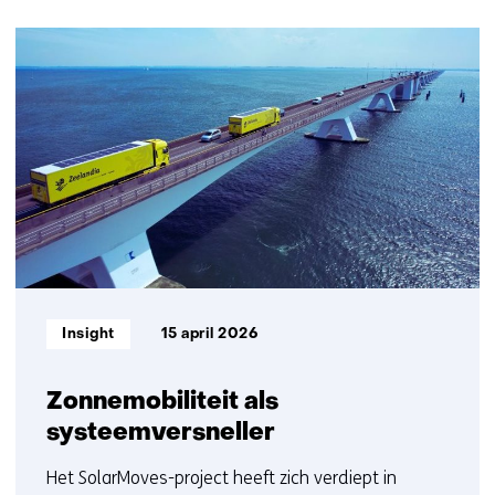
navigatie
(Neem
26
contact
resultaten,
met
getoond
ons
6
op)
t/m
10
Informatietype:
Insight
15 april 2026
Zonnemobiliteit als
systeemversneller
Het SolarMoves-project heeft zich verdiept in