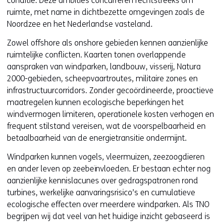
conditie. Deze ambities concurreren rechtstreeks om
ruimte, met name in dichtbezette omgevingen zoals de
Noordzee en het Nederlandse vasteland.
Zowel offshore als onshore gebieden kennen aanzienlijke
ruimtelijke conflicten. Kaarten tonen overlappende
aanspraken van windparken, landbouw, visserij, Natura
2000-gebieden, scheepvaartroutes, militaire zones en
infrastructuurcorridors. Zonder gecoördineerde, proactieve
maatregelen kunnen ecologische beperkingen het
windvermogen limiteren, operationele kosten verhogen en
frequent stilstand vereisen, wat de voorspelbaarheid en
betaalbaarheid van de energietransitie ondermijnt.
Windparken kunnen vogels, vleermuizen, zeezoogdieren
en ander leven op zeebeïnvloeden. Er bestaan echter nog
aanzienlijke kennislacunes over gedragspatronen rond
turbines, werkelijke aanvaringsrisico’s en cumulatieve
ecologische effecten over meerdere windparken. Als TNO
begrijpen wij dat veel van het huidige inzicht gebaseerd is