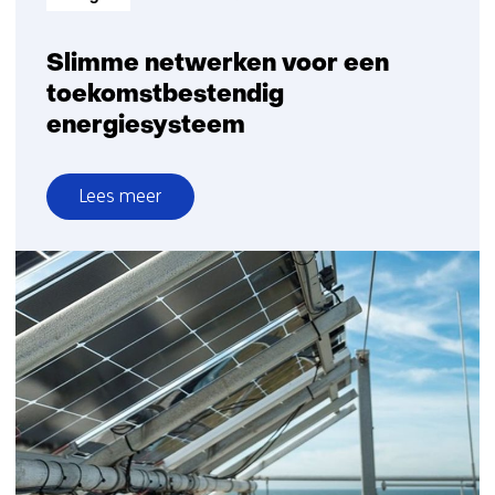
Slimme netwerken voor een
toekomstbestendig
energiesysteem
Lees meer
over
Slimme
netwerken
voor
een
toekomstbestendig
energiesysteem