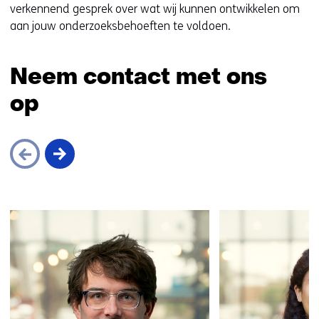
verkennend gesprek over wat wij kunnen ontwikkelen om
aan jouw onderzoeksbehoeften te voldoen.
Neem contact met ons
op
Sla
navigatie
over
(Neem
contact
met
ons