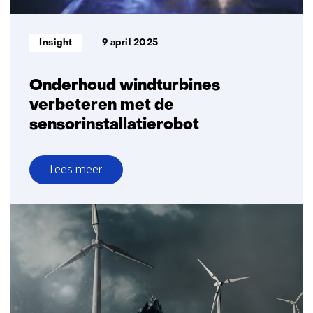
Informatietype:
Insight
9 april 2025
Onderhoud windturbines
verbeteren met de
sensorinstallatierobot
Lees meer
over
Onderhoud
windturbines
verbeteren
met
de
sensorinstallatierobot