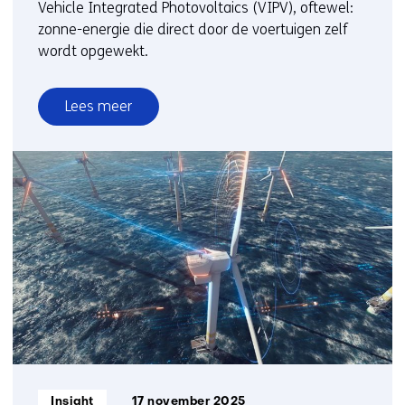
Vehicle Integrated Photovoltaics (VIPV), oftewel:
zonne-energie die direct door de voertuigen zelf
wordt opgewekt.
Lees meer
over
Zonnemobiliteit
als
systeemversneller
Informatietype:
Insight
17 november 2025