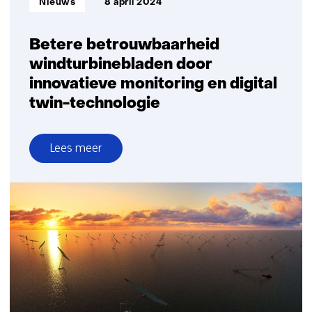
Nieuws
8 april 2024
Betere betrouwbaarheid
windturbinebladen door
innovatieve monitoring en digital
twin-technologie
Lees meer
over
Betere
betrouwbaarheid
windturbinebladen
door
innovatieve
monitoring
en
digital