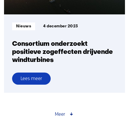
twin-
technologie
Informatietype:
Nieuws
4 december 2023
Consortium onderzoekt
positieve zogeffecten drijvende
windturbines
Lees meer
over
Consortium
onderzoekt
positieve
zogeffecten
Meer
drijvende
windturbines