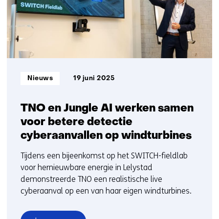
5
Informatietype:
Nieuws
19 juni 2025
TNO en Jungle AI werken samen
voor betere detectie
cyberaanvallen op windturbines
Tijdens een bijeenkomst op het SWITCH-fieldlab
voor hernieuwbare energie in Lelystad
demonstreerde TNO een realistische live
cyberaanval op een van haar eigen windturbines.