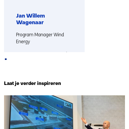
Jan Willem
Wagenaar
Functie:
Program Manager Wind
Energy
Meer over Jan Willem
Terug
naar
Laat je verder inspireren
navigatie
(Neem
10
contact
resultaten,
met
getoond
ons
1
op)
t/m