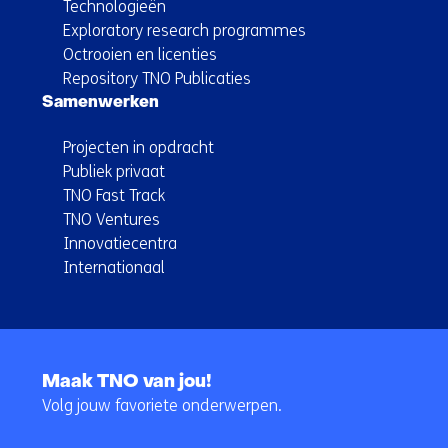
Technologieën
Exploratory research programmes
Octrooien en licenties
Repository TNO Publicaties
Samenwerken
Projecten in opdracht
Publiek privaat
TNO Fast Track
TNO Ventures
Innovatiecentra
Internationaal
Terug
naar
Maak TNO van jou!
navigatie
Volg jouw favoriete onderwerpen.
(Hoofdnavigatie)