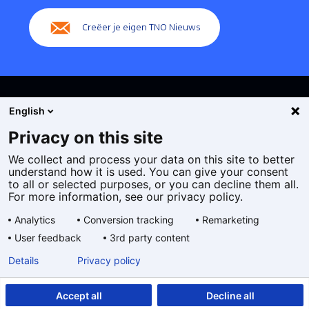
Creëer je eigen TNO Nieuws
English
Privacy on this site
We collect and process your data on this site to better
Cookies
understand how it is used. You can give your consent
Privacy statement
to all or selected purposes, or you can decline them all.
Toegankelijkheid
For more information, see our privacy policy.
Disclaimer
Analytics
Conversion tracking
Remarketing
Algemene voorwaarden
User feedback
3rd party content
Geselecteerde
NL
Details
Privacy policy
taal:
Accept all
Decline all