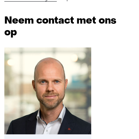
Neem contact met ons
op
Sla
navigatie
over
(Neem
contact
met
ons
op)