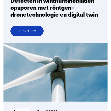
Defecten in windturbinebladen
opsporen met röntgen-
dronetechnologie en digital twin
Lees meer
over
Defecten
in
windturbinebladen
opsporen
met
röntgen-
dronetechnologie
en
digital
twin
Informatietype: