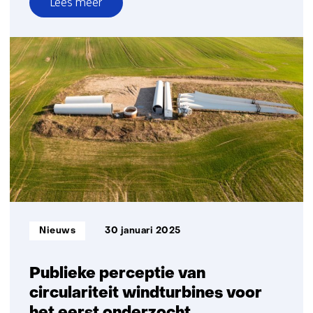
Lees meer
over
TNO
en
Jungle
AI
werken
samen
voor
betere
detectie
cyberaanvallen
op
windturbines
Informatietype:
Nieuws
30 januari 2025
Publieke perceptie van
circulariteit windturbines voor