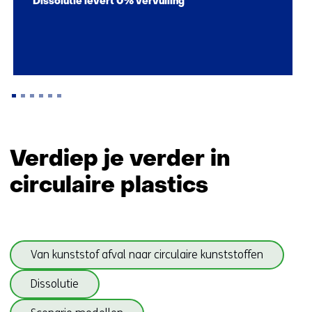
Dissolutie levert 0% vervuiling
Terug
naar
Verdiep je verder in
navigatie
circulaire plastics
(Zo
maken
wij
impact)
Sla
Van kunststof afval naar circulaire kunststoffen
navigatie
over
Dissolutie
(onderwerpen
onder