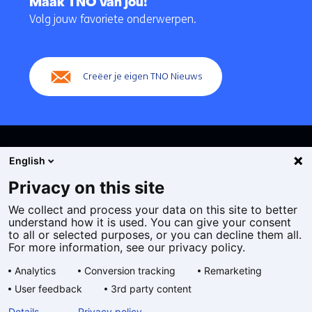
Maak TNO van jou!
navigatie
Volg jouw favoriete onderwerpen.
(Hoofdnavigatie)
Creëer je eigen TNO Nieuws
English
Privacy on this site
We collect and process your data on this site to better
Cookies
understand how it is used. You can give your consent
Privacy statement
to all or selected purposes, or you can decline them all.
Toegankelijkheid
For more information, see our privacy policy.
Disclaimer
Analytics
Conversion tracking
Remarketing
Algemene voorwaarden
User feedback
3rd party content
Geselecteerde
NL
Details
Privacy policy