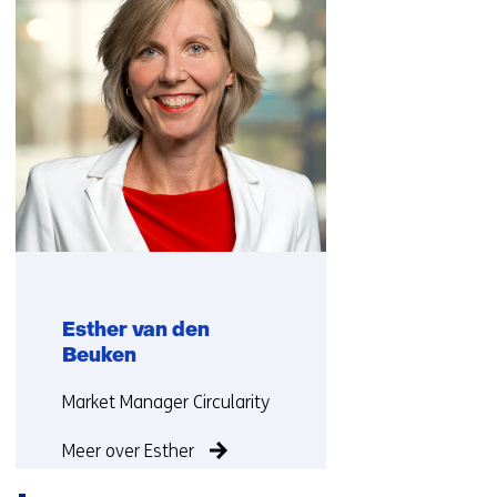
(Neem
contact
met
ons
op)
Esther van den
Beuken
Functie:
Market Manager Circularity
Meer over Esther