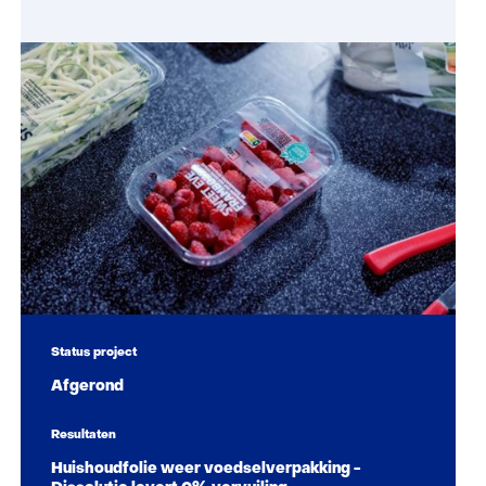
Status project
Afgerond
Resultaten
Huishoudfolie weer voedselverpakking -