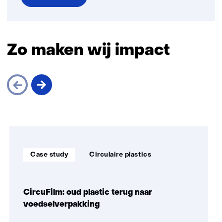
over
De
plastic
cirkel
Zo maken wij impact
is
rond
Sla
navigatie
over
Soort
Thema:
(Zo
Case study
Circulaire plastics
project:
maken
wij
impact)
CircuFilm: oud plastic terug naar
voedselverpakking