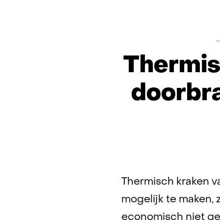
H
D
Thermis
doorbra
Thermisch kraken va
mogelijk te maken, 
economisch niet ges