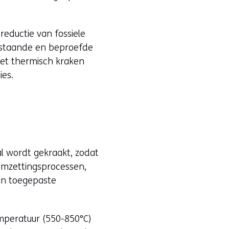
eductie van fossiele
bestaande en beproefde
 het thermisch kraken
ies.
l wordt gekraakt, zodat
mzettingsprocessen,
 in toegepaste
emperatuur (550-850°C)