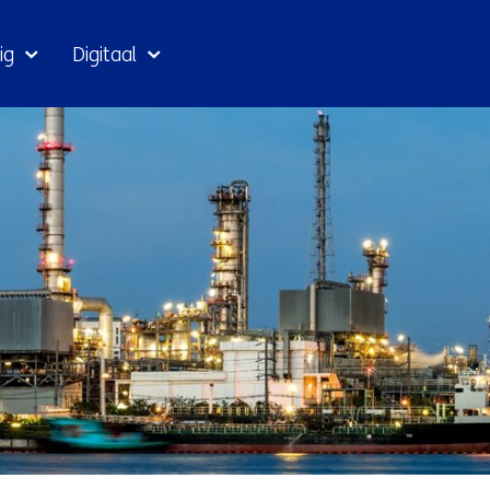
Ga
ig
Digitaal
naar
inhoud