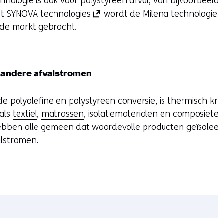
nologie is ook voor polystyreen afval, van bijvoorbeel
(
et
SYNOVA technologies
wordt de Milena technologie 
o
p de markt gebracht.
p
e
n
 andere afvalstromen
t
i
 polyolefine en polystyreen conversie, is thermisch 
n
oals
textiel
,
matrassen
, isolatiematerialen en composiet
n
hebben alle gemeen dat waardevolle producten geïsole
i
alstromen.
e
u
w
v
e
n