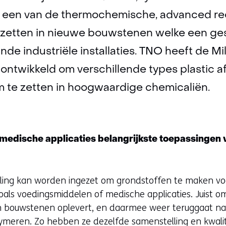
s een van de thermochemische, advanced re
te zetten in nieuwe bouwstenen welke een ge
de industriële installaties. TNO heeft de M
ontwikkeld om verschillende types plastic a
m te zetten in hoogwaardige chemicaliën.
medische applicaties belangrijkste toepassingen
ing kan worden ingezet om grondstoffen te maken voo
zoals voedingsmiddelen of medische applicaties. Juist
 bouwstenen oplevert, en daarmee weer teruggaat naa
meren. Zo hebben ze dezelfde samenstelling en kwaliteit