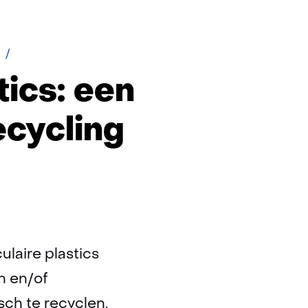
Thermisch
kraken
ics: een
ecycling
ulaire plastics
h en/of
sch te recyclen.