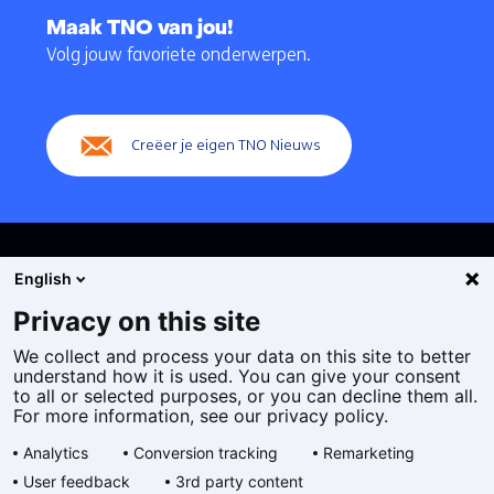
naar
Maak TNO van jou!
navigatie
Volg jouw favoriete onderwerpen.
(Hoofdnavigatie)
Creëer je eigen TNO Nieuws
English
Privacy on this site
We collect and process your data on this site to better
Cookies
understand how it is used. You can give your consent
Privacy statement
to all or selected purposes, or you can decline them all.
Toegankelijkheid
For more information, see our privacy policy.
Disclaimer
Analytics
Conversion tracking
Remarketing
Algemene voorwaarden
User feedback
3rd party content