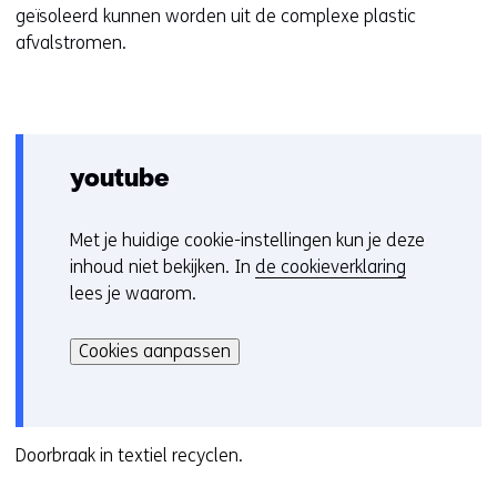
geïsoleerd kunnen worden uit de complexe plastic
w
afvalstromen.
v
e
n
s
t
e
youtube
r
)
Met je huidige cookie-instellingen kun je deze
C
(
inhoud niet bekijken. In
de cookieverklaring
o
v
lees je waarom.
o
e
Hier
k
r
kan
i
Cookies aanpassen
w
het
e
i
gebruik
v
j
van
o
s
cookies
Doorbraak in textiel recyclen.
o
t
op
r
n