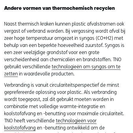
deze
k
a
Andere vormen van thermochemisch recyclen
website
e
a
worden
u
r
toegestaan
Naast thermisch kraken kunnen plastic afvalstromen ook
r
e
of
vergast of verbrand worden. Bij vergassing wordt afval bij
w
e
geweigerd.
zeer hoge temperatuur omgezet in syngas (CO+H2) met
i
n
behulp van een beperkte hoeveelheid zuurstof. Syngas is
j
a
een zeer veelzijdige grondstof voor een grote
z
n
verscheidenheid aan chemicaliën en brandstoffen. TNO
i
d
gebruikt verschillende
technologieën om syngas om te
g
e
zetten
in waardevolle producten.
e
r
n
Verbranding is vanuit circulariteitsperspectief de minst
e
geprefereerde oplossing voor plastic. Als verbranding
w
wordt toegepast, zal dit gebruikt moeten worden in
e
combinatie met volledige warmte-integratie en
b
koolstofafvang en -benutting voor maximale circulariteit.
s
TNO heeft verschillende
technologieën voor
i
koolstofafvang
en -benutting ontwikkeld om de
t