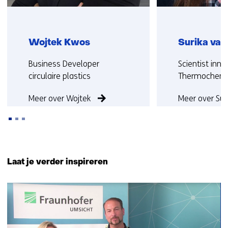
Wojtek Kwos
Surika va
Functie:
Functie:
Business Developer
Scientist inno
circulaire plastics
Thermochemic
Meer over Wojtek
Meer over Sur
Terug
naar
Laat je verder inspireren
navigatie
(Neem
1
contact
resultaat
met
ons