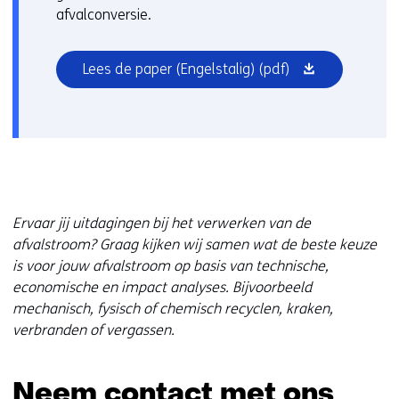
afvalconversie.
(opent
Lees de paper (Engelstalig)
(pdf)
in
nieuw
venster)
Ervaar jij uitdagingen bij het verwerken van de
afvalstroom? Graag kijken wij samen wat de beste keuze
is voor jouw afvalstroom op basis van technische,
economische en impact analyses. Bijvoorbeeld
mechanisch, fysisch of chemisch recyclen, kraken,
verbranden of vergassen.
Neem contact met ons