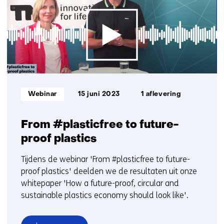
op)
Informatietype:
Webinar
15 juni 2023
1 aflevering
From #plasticfree to future-
proof plastics
Tijdens de webinar 'From #plasticfree to future-
proof plastics' deelden we de resultaten uit onze
whitepaper 'How a future-proof, circular and
sustainable plastics economy should look like'.