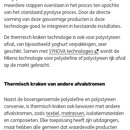
meerdere stappen overslaan in het proces ten opzichte
van het standaard pyrolyse proces. Door de directe
vorming van deze gasvormige producten is deze
technologie goed te integreren in bestaande installaties.
De thermisch kraken technologie is ook voor polystyreen
afval, van bijvoorbeeld yoghurt verpakkingen, zeer
(
geschikt. Samen met
SYNOVA technologies
wordt de
o
Milena technologie voor polyolefine of polystyreen rijk afval
p
op de markt gebracht.
e
n
Thermisch kraken van andere afvalstromen
t
i
Naast de bovengenoemde polyolefine en polystyreen
n
conversie, is thermisch kraken ook bewezen met andere
n
afvalstromen, zoals
textiel
,
matrassen
, isolatiematerialen
i
en composieten. Elke toepassing heeft zijn uitdagingen,
e
maar hebben alle gemeen dat waardevolle producten
u