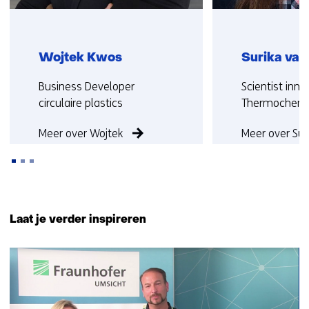
Wojtek Kwos
Surika va
Functie:
Functie:
Business Developer
Scientist inno
circulaire plastics
Thermochemic
Meer over Wojtek
Meer over Sur
Terug
naar
Laat je verder inspireren
navigatie
(Neem
1
contact
resultaat
met
ons