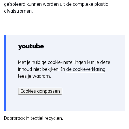
geïsoleerd kunnen worden uit de complexe plastic
w
afvalstromen.
v
e
n
s
t
e
youtube
r
)
Met je huidige cookie-instellingen kun je deze
C
(
inhoud niet bekijken. In
de cookieverklaring
o
v
lees je waarom.
o
e
Hier
k
r
kan
i
Cookies aanpassen
w
het
e
i
gebruik
v
j
van
o
s
cookies
Doorbraak in textiel recyclen.
o
t
op
r
n