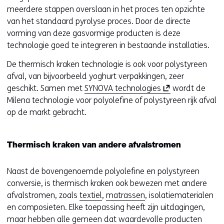
meerdere stappen overslaan in het proces ten opzichte
van het standaard pyrolyse proces. Door de directe
vorming van deze gasvormige producten is deze
technologie goed te integreren in bestaande installaties.
De thermisch kraken technologie is ook voor polystyreen
afval, van bijvoorbeeld yoghurt verpakkingen, zeer
(
geschikt. Samen met
SYNOVA technologies
wordt de
o
Milena technologie voor polyolefine of polystyreen rijk afval
p
op de markt gebracht.
e
n
Thermisch kraken van andere afvalstromen
t
i
Naast de bovengenoemde polyolefine en polystyreen
n
conversie, is thermisch kraken ook bewezen met andere
n
afvalstromen, zoals
textiel
,
matrassen
, isolatiematerialen
i
en composieten. Elke toepassing heeft zijn uitdagingen,
e
maar hebben alle gemeen dat waardevolle producten
u