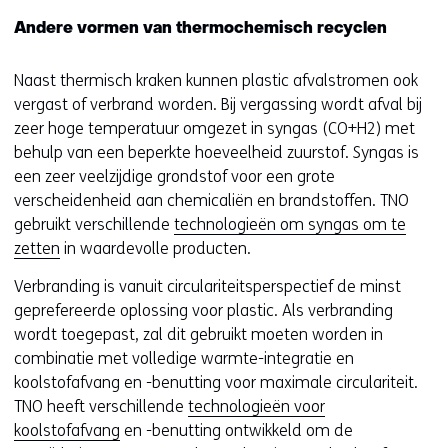
deze
k
a
Andere vormen van thermochemisch recyclen
website
e
a
worden
u
r
toegestaan
Naast thermisch kraken kunnen plastic afvalstromen ook
r
e
of
vergast of verbrand worden. Bij vergassing wordt afval bij
w
e
geweigerd.
zeer hoge temperatuur omgezet in syngas (CO+H2) met
i
n
behulp van een beperkte hoeveelheid zuurstof. Syngas is
j
a
een zeer veelzijdige grondstof voor een grote
z
n
verscheidenheid aan chemicaliën en brandstoffen. TNO
i
d
gebruikt verschillende
technologieën om syngas om te
g
e
zetten
in waardevolle producten.
e
r
n
Verbranding is vanuit circulariteitsperspectief de minst
e
geprefereerde oplossing voor plastic. Als verbranding
w
wordt toegepast, zal dit gebruikt moeten worden in
e
combinatie met volledige warmte-integratie en
b
koolstofafvang en -benutting voor maximale circulariteit.
s
TNO heeft verschillende
technologieën voor
i
koolstofafvang
en -benutting ontwikkeld om de
t