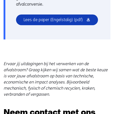
afvalconversie.
(opent
Lees de paper (Engelstalig)
(pdf)
in
nieuw
venster)
Ervaar jij uitdagingen bij het verwerken van de
afvalstroom? Graag kijken wij samen wat de beste keuze
is voor jouw afvalstroom op basis van technische,
economische en impact analyses. Bijvoorbeeld
mechanisch, fysisch of chemisch recyclen, kraken,
verbranden of vergassen.
Neem contact met ons