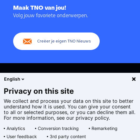
naar
Maak TNO van jou!
navigatie
Volg jouw favoriete onderwerpen.
(Hoofdnavigatie)
Creëer je eigen TNO Nieuws
English
Privacy on this site
We collect and process your data on this site to better
Cookies
understand how it is used. You can give your consent
Privacy statement
to all or selected purposes, or you can decline them all.
Toegankelijkheid
For more information, see our privacy policy.
Disclaimer
Analytics
Conversion tracking
Remarketing
Algemene voorwaarden
User feedback
3rd party content