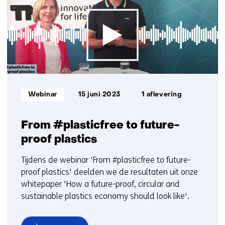
op)
Informatietype:
Webinar
15 juni 2023
1 aflevering
From #plasticfree to future-
proof plastics
Tijdens de webinar 'From #plasticfree to future-
proof plastics' deelden we de resultaten uit onze
whitepaper 'How a future-proof, circular and
sustainable plastics economy should look like'.