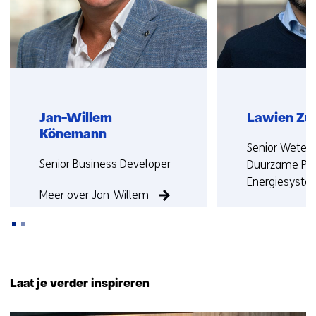
Jan-Willem
Lawien Zu
Könemann
Functie:
Senior Weten
Functie:
Senior Business Developer
Duurzame Pro
Energiesyst
Meer over Jan-Willem
Meer over La
Terug
naar
Laat je verder inspireren
navigatie
(Neem