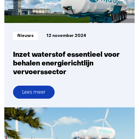
voor
waterstofontwikkelingen
Informatietype:
Nieuws
12 november 2024
Inzet waterstof essentieel voor
behalen energierichtlijn
vervoerssector
Lees meer
over
Inzet
waterstof
essentieel
voor
behalen