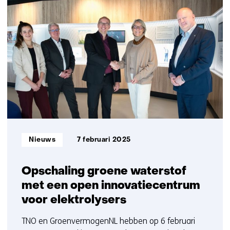
34
contact
resultaten,
met
getoond
ons
11
op)
t/m
15
Informatietype:
Nieuws
7 februari 2025
Opschaling groene waterstof
met een open innovatiecentrum
voor elektrolysers
TNO en GroenvermogenNL hebben op 6 februari