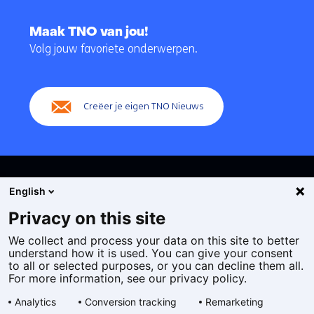
Terug
naar
Maak TNO van jou!
navigatie
Volg jouw favoriete onderwerpen.
(Hoofdnavigatie)
Creëer je eigen TNO Nieuws
English
Privacy on this site
We collect and process your data on this site to better
Cookies
understand how it is used. You can give your consent
Privacy statement
to all or selected purposes, or you can decline them all.
Toegankelijkheid
For more information, see our privacy policy.
Disclaimer
Analytics
Conversion tracking
Remarketing
Algemene voorwaarden