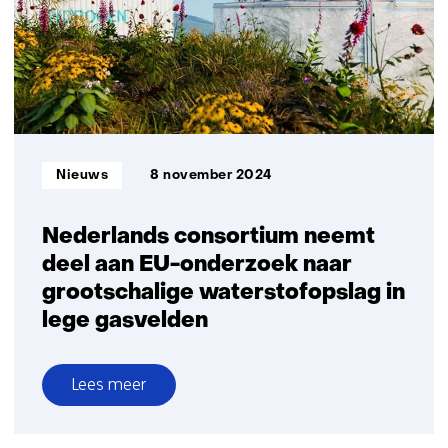
energierichtlijn
vervoerssector
Informatietype:
Nieuws
8 november 2024
Nederlands consortium neemt
deel aan EU-onderzoek naar
grootschalige waterstofopslag in
lege gasvelden
Lees meer
over
Nederlands