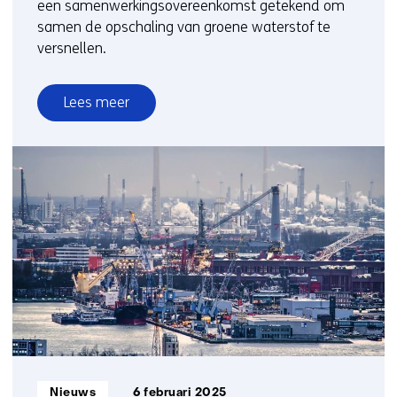
een samenwerkingsovereenkomst getekend om
samen de opschaling van groene waterstof te
versnellen.
Lees meer
over
Opschaling
groene
waterstof
met
een
open
innovatiecentrum
voor
elektrolysers
Informatietype:
Nieuws
6 februari 2025