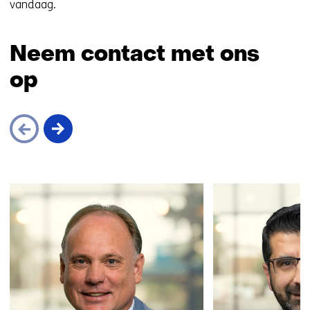
vandaag.
Neem contact met ons
op
Sla
navigatie
over
(Neem
contact
met
ons
op)