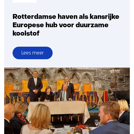
Rotterdamse haven als kansrijke
Europese hub voor duurzame
koolstof
Lees meer
over
Rotterdamse
haven
als
kansrijke
Europese
hub
voor
duurzame
koolstof