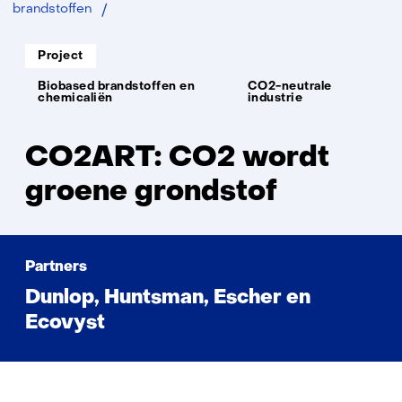
CO2
brandstoffen
wordt
groene
Soort
Project
project:
grondstof
Thema:
Biobased brandstoffen en
CO2-neutrale
chemicaliën
industrie
CO2ART: CO2 wordt
groene grondstof
Partners
Dunlop, Huntsman, Escher en
Ecovyst