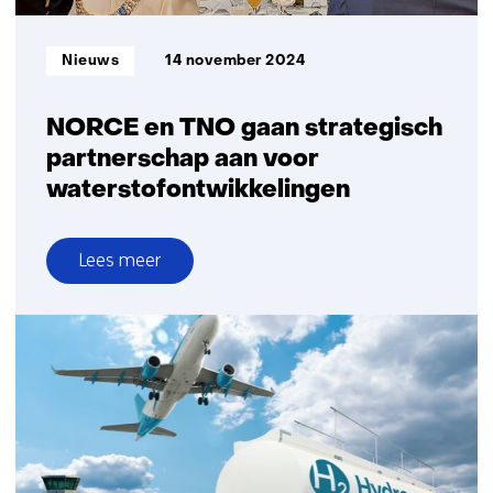
Informatietype:
Nieuws
14 november 2024
NORCE en TNO gaan strategisch
partnerschap aan voor
waterstofontwikkelingen
Lees meer
over
NORCE
en
TNO
gaan
strategisch
partnerschap
aan