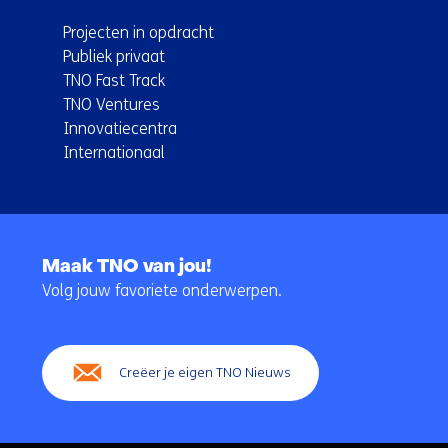
Projecten in opdracht
Publiek privaat
TNO Fast Track
TNO Ventures
Innovatiecentra
Internationaal
Terug
naar
Maak TNO van jou!
navigatie
Volg jouw favoriete onderwerpen.
(Hoofdnavigatie)
Creëer je eigen TNO Nieuws