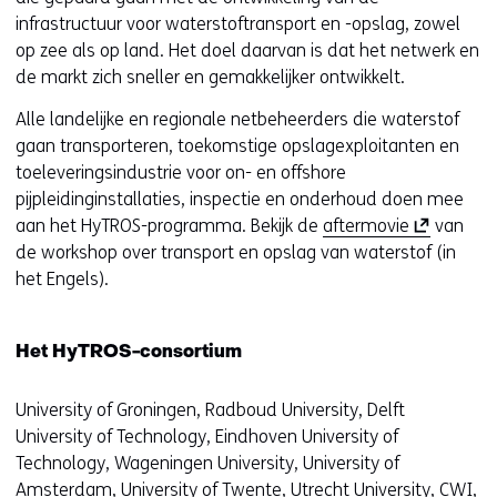
infrastructuur voor waterstoftransport en -opslag, zowel
op zee als op land. Het doel daarvan is dat het netwerk en
de markt zich sneller en gemakkelijker ontwikkelt.
Alle landelijke en regionale netbeheerders die waterstof
gaan transporteren, toekomstige opslagexploitanten en
toeleveringsindustrie voor on- en offshore
pijpleidinginstallaties, inspectie en onderhoud doen mee
(
aan het HyTROS-programma. Bekijk de
aftermovie
van
o
de workshop over transport en opslag van waterstof (in
p
het Engels).
e
n
Het HyTROS-consortium
t
i
University of Groningen, Radboud University, Delft
n
University of Technology, Eindhoven University of
n
Technology, Wageningen University, University of
i
Amsterdam, University of Twente, Utrecht University, CWI,
e