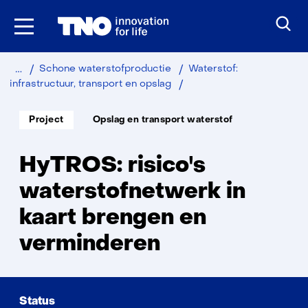
Ga
naar
inhoud
Home
Duurzaam
Industrie
Schone waterstofproductie
Waterstof:
HyTROS
infrastructuur, transport en opslag
Soort
Thema:
Project
Opslag en transport waterstof
project:
HyTROS: risico's
waterstofnetwerk in
kaart brengen en
verminderen
Status