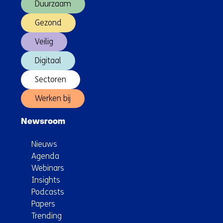
Duurzaam
ons
e
op)
b
Gezond
s
Veilig
i
t
Digitaal
e
)
Sectoren
Werken bij
Newsroom
Nieuws
Agenda
Webinars
Insights
Podcasts
Papers
Trending