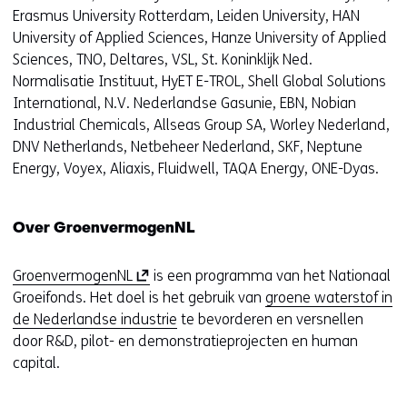
Erasmus University Rotterdam, Leiden University, HAN
u
University of Applied Sciences, Hanze University of Applied
w
Sciences, TNO, Deltares, VSL, St. Koninklijk Ned.
v
Normalisatie Instituut, HyET E-TROL, Shell Global Solutions
e
International, N.V. Nederlandse Gasunie, EBN, Nobian
n
Industrial Chemicals, Allseas Group SA, Worley Nederland,
s
DNV Netherlands, Netbeheer Nederland, SKF, Neptune
t
Energy, Voyex, Aliaxis, Fluidwell, TAQA Energy, ONE-Dyas.
e
r
)
Over GroenvermogenNL
(
v
(
GroenvermogenNL
is een programma van het Nationaal
e
o
Groeifonds. Het doel is het gebruik van
groene waterstof in
r
p
de Nederlandse industrie
te bevorderen en versnellen
w
e
door R&D, pilot- en demonstratieprojecten en human
i
n
capital.
j
t
s
i