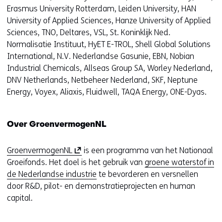
Erasmus University Rotterdam, Leiden University, HAN
u
University of Applied Sciences, Hanze University of Applied
w
Sciences, TNO, Deltares, VSL, St. Koninklijk Ned.
v
Normalisatie Instituut, HyET E-TROL, Shell Global Solutions
e
International, N.V. Nederlandse Gasunie, EBN, Nobian
n
Industrial Chemicals, Allseas Group SA, Worley Nederland,
s
DNV Netherlands, Netbeheer Nederland, SKF, Neptune
t
Energy, Voyex, Aliaxis, Fluidwell, TAQA Energy, ONE-Dyas.
e
r
)
Over GroenvermogenNL
(
v
(
GroenvermogenNL
is een programma van het Nationaal
e
o
Groeifonds. Het doel is het gebruik van
groene waterstof in
r
p
de Nederlandse industrie
te bevorderen en versnellen
w
e
door R&D, pilot- en demonstratieprojecten en human
i
n
capital.
j
t
s
i