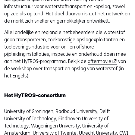
infrastructuur voor waterstoftransport en -opslag, zowel
op zee als op land. Het doel daarvan is dat het netwerk en
de markt zich sneller en gemakkelijker ontwikkelt.
Alle landelijke en regionale netbeheerders die waterstof
gaan transporteren, toekomstige opslagexploitanten en
toeleveringsindustrie voor on- en offshore
pijpleidinginstallaties, inspectie en onderhoud doen mee
(
aan het HyTROS-programma. Bekijk de
aftermovie
van
o
de workshop over transport en opslag van waterstof (in
p
het Engels).
e
n
Het HyTROS-consortium
t
i
University of Groningen, Radboud University, Delft
n
University of Technology, Eindhoven University of
n
Technology, Wageningen University, University of
i
Amsterdam, University of Twente, Utrecht University, CWI,
e