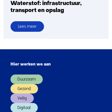
Waterstof: infrastructuur,
transport en opslag
Lees meer
over
Waterstof:
infrastructuur,
transport
Sla
en
navigatie
opslag
Hier werken we aan
over
(Hoofdnavigatie)
Duurzaam
Gezond
Veilig
Digitaal