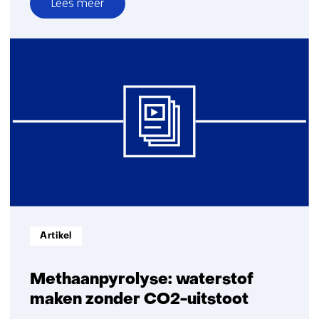
Lees meer
over
Ondergrondse
waterstofopslag
Informatietype:
Artikel
Methaanpyrolyse: waterstof
maken zonder CO2-uitstoot