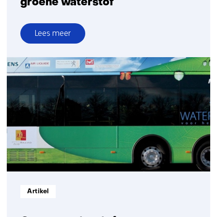
groene waterstof
Lees meer
over
Met
blauwe
waterstof
naar
groene
waterstof
Informatietype:
Artikel