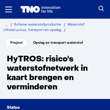
Ga
naar
inhoud
Home
Duurzaam
Industrie
Schone waterstofproductie
Waterstof:
HyTROS
infrastructuur, transport en opslag
Soort
Thema:
Project
Opslag en transport waterstof
project:
HyTROS: risico's
waterstofnetwerk in
kaart brengen en
verminderen
Status