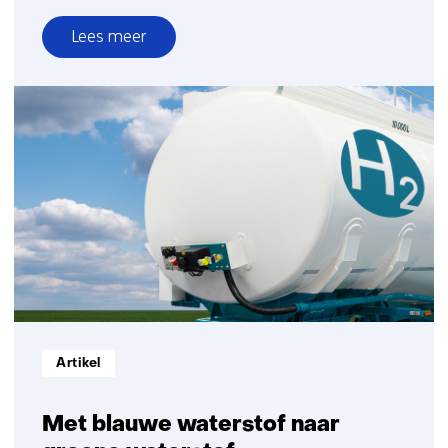
Lees meer
over
Methaanpyrolyse:
waterstof
maken
zonder
CO2-
uitstoot
Informatietype:
Artikel
Met blauwe waterstof naar