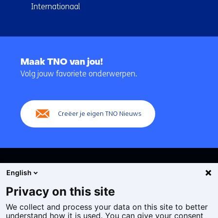
Internationaal
Terug
naar
Maak TNO van jou!
navigatie
Volg jouw favoriete onderwerpen.
(Hoofdnavigatie)
Creëer je eigen TNO Nieuws
English
Privacy on this site
We collect and process your data on this site to better
Cookies
understand how it is used. You can give your consent