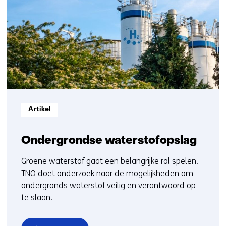
ons
e
1
op)
b
t/m
s
5
i
t
e
)
Informatietype:
Artikel
Ondergrondse waterstofopslag
Groene waterstof gaat een belangrijke rol spelen.
TNO doet onderzoek naar de mogelijkheden om
ondergronds waterstof veilig en verantwoord op
te slaan.