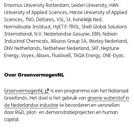
Erasmus University Rotterdam, Leiden University, HAN
u
University of Applied Sciences, Hanze University of Applied
w
Sciences, TNO, Deltares, VSL, St. Koninklijk Ned.
v
Normalisatie Instituut, HyET E-TROL, Shell Global Solutions
e
International, N.V. Nederlandse Gasunie, EBN, Nobian
n
Industrial Chemicals, Allseas Group SA, Worley Nederland,
s
DNV Netherlands, Netbeheer Nederland, SKF, Neptune
t
Energy, Voyex, Aliaxis, Fluidwell, TAQA Energy, ONE-Dyas.
e
r
)
Over GroenvermogenNL
(
v
(
GroenvermogenNL
is een programma van het Nationaal
e
o
Groeifonds. Het doel is het gebruik van
groene waterstof in
r
p
de Nederlandse industrie
te bevorderen en versnellen
w
e
door R&D, pilot- en demonstratieprojecten en human
i
n
capital.
j
t
s
i