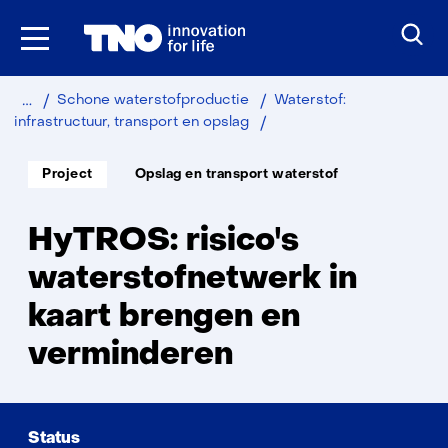
Ga
naar
inhoud
Home
Duurzaam
Industrie
Schone waterstofproductie
Waterstof:
HyTROS
infrastructuur, transport en opslag
Soort
Thema:
Project
Opslag en transport waterstof
project:
HyTROS: risico's
waterstofnetwerk in
kaart brengen en
verminderen
Status