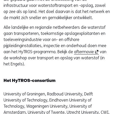
infrastructuur voor waterstoftransport en -opslag, zowel
op zee als op land. Het doel daarvan is dat het netwerk en
de markt zich sneller en gemakkelijker ontwikkelt.
Alle landelijke en regionale netbeheerders die waterstof
gaan transporteren, toekomstige opslagexploitanten en
toeleveringsindustrie voor on- en offshore
pijpleidinginstallaties, inspectie en onderhoud doen mee
(
aan het HyTROS-programma. Bekijk de
aftermovie
van
o
de workshop over transport en opslag van waterstof (in
p
het Engels).
e
n
Het HyTROS-consortium
t
i
University of Groningen, Radboud University, Delft
n
University of Technology, Eindhoven University of
n
Technology, Wageningen University, University of
i
Amsterdam, University of Twente, Utrecht University, CWI,
e