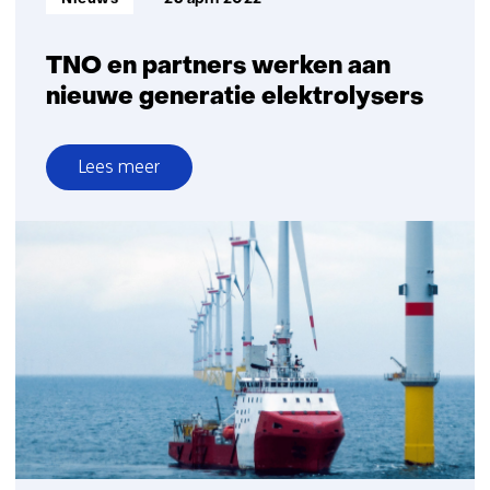
TNO en partners werken aan
nieuwe generatie elektrolysers
Lees meer
over
TNO
en
partners
werken
aan
nieuwe
generatie
elektrolysers