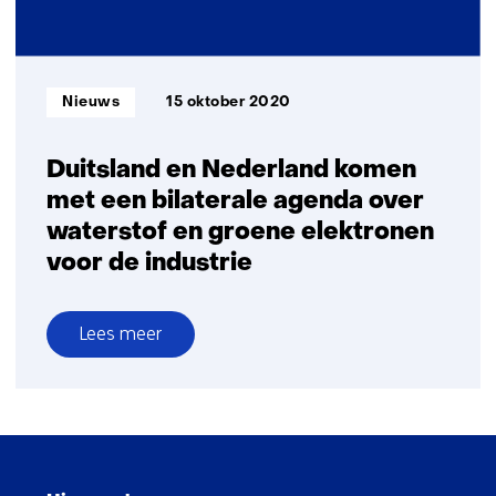
voor
waterstof
Informatietype:
Nieuws
15 oktober 2020
Duitsland en Nederland komen
met een bilaterale agenda over
waterstof en groene elektronen
voor de industrie
Lees meer
over
Duitsland
en
Nederland
Sla
komen
navigatie
met