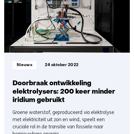
ons
e
6
op)
b
t/m
s
10
i
t
e
)
Informatietype:
Nieuws
24 oktober 2022
Doorbraak ontwikkeling
elektrolysers: 200 keer minder
iridium gebruikt
Groene waterstof, geproduceerd via elektrolyse
met elektriciteit uit zon en wind, speelt een
cruciale rol in de transitie van fossiele naar
hernieuwbare energie.