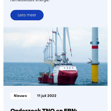
Lees meer
over
Doorbraak
ontwikkeling
elektrolysers:
200
keer
minder
iridium
gebruikt
Informatietype:
Nieuws
11 juli 2022