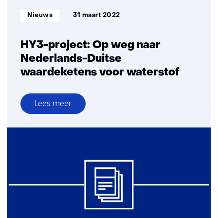
Informatietype:
Nieuws
31 maart 2022
HY3-project: Op weg naar
Nederlands-Duitse
waardeketens voor waterstof
Lees meer
over
HY3-
project:
Op
weg
naar
Nederlands-
Duitse
waardeketens