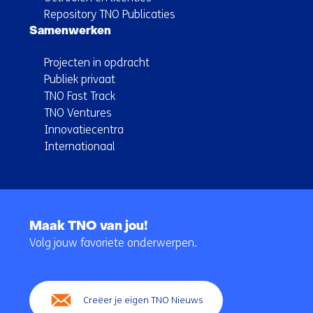
Repository TNO Publicaties
Samenwerken
Projecten in opdracht
Publiek privaat
TNO Fast Track
TNO Ventures
Innovatiecentra
Internationaal
Terug
naar
Maak TNO van jou!
navigatie
Volg jouw favoriete onderwerpen.
(Hoofdnavigatie)
Creëer je eigen TNO Nieuws