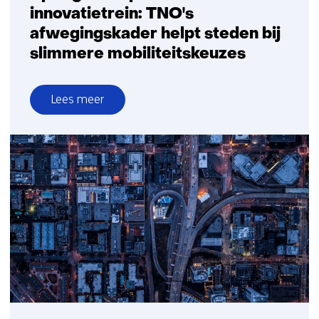
innovatietrein: TNO's
afwegingskader helpt steden bij
slimmere mobiliteitskeuzes
Lees meer
over
Spring
niet
op
elke
innovatietrein:
TNO's
afwegingskader
helpt
steden
bij
slimmere