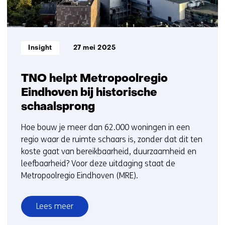
Informatietype:
Insight
27 mei 2025
TNO helpt Metropoolregio
Eindhoven bij historische
schaalsprong
Hoe bouw je meer dan 62.000 woningen in een
regio waar de ruimte schaars is, zonder dat dit ten
koste gaat van bereikbaarheid, duurzaamheid en
leefbaarheid? Voor deze uitdaging staat de
Metropoolregio Eindhoven (MRE).
Lees meer
over