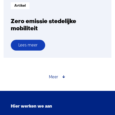
Informatietype:
Artikel
Zero emissie stedelijke
mobiliteit
Lees meer
over
Zero
emissie
stedelijke
mobiliteit
Meer
Sla
navigatie
Hier werken we aan
over