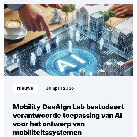
TNO
helpt
Metropoolregio
Eindhoven
bij
historische
schaalsprong
Informatietype:
Nieuws
30 april 2025
Mobility DesAIgn Lab bestudeert
verantwoorde toepassing van AI
voor het ontwerp van
mobiliteitssystemen