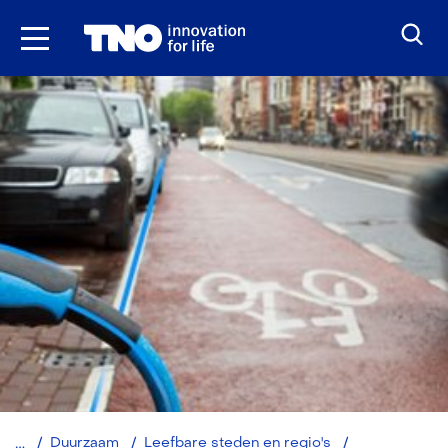
Ga
naar
inhoud
Mobiliteitstran
Duurzaam
Leefbare steden en regio's