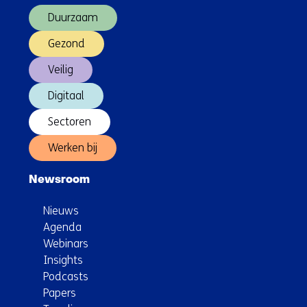
(Hoofdnavigatie)
Duurzaam
Gezond
Veilig
Digitaal
Sectoren
Werken bij
Newsroom
Nieuws
Agenda
Webinars
Insights
Podcasts
Papers