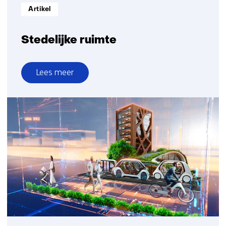
mobiliteitskeuzes
Informatietype:
Artikel
Stedelijke ruimte
Lees meer
over
Stedelijke
ruimte