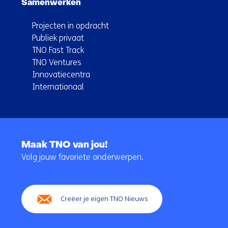
Samenwerken
Projecten in opdracht
Publiek privaat
TNO Fast Track
TNO Ventures
Innovatiecentra
Internationaal
Terug
naar
Maak TNO van jou!
navigatie
Volg jouw favoriete onderwerpen.
(Hoofdnavigatie)
Creëer je eigen TNO Nieuws