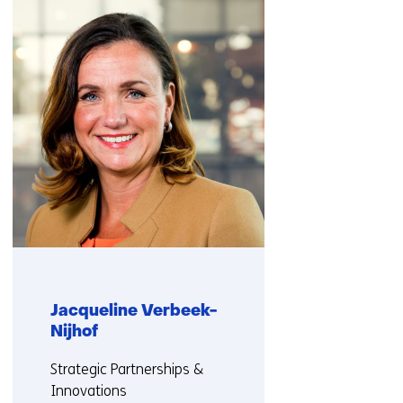
navigatie
over
(Neem
contact
met
ons
op)
Jacqueline Verbeek-
Nijhof
Functie:
Strategic Partnerships &
Innovations