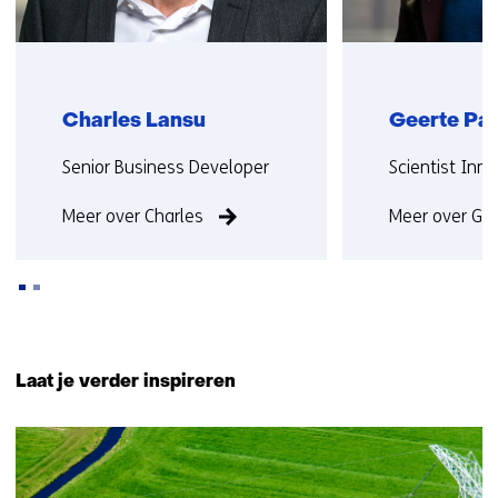
Charles Lansu
Geerte Pa
Functie:
Functie:
Senior Business Developer
Scientist Inn
Meer over Charles
Meer over Ge
Terug
naar
Laat je verder inspireren
navigatie
(Neem
8
contact
resultaten,
met
getoond