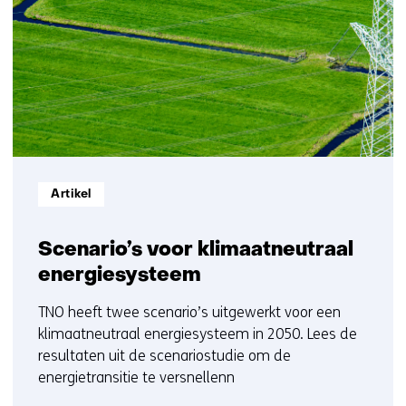
ons
6
op)
t/m
8
Informatietype:
Artikel
Scenario’s voor klimaatneutraal
energiesysteem
TNO heeft twee scenario’s uitgewerkt voor een
klimaatneutraal energiesysteem in 2050. Lees de
resultaten uit de scenariostudie om de
energietransitie te versnellenn