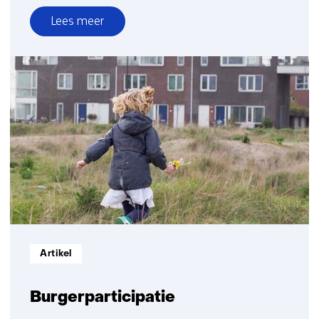
Lees meer
over
Scenario’s
voor
klimaatneutraal
energiesysteem
Informatietype:
Artikel
Burgerparticipatie