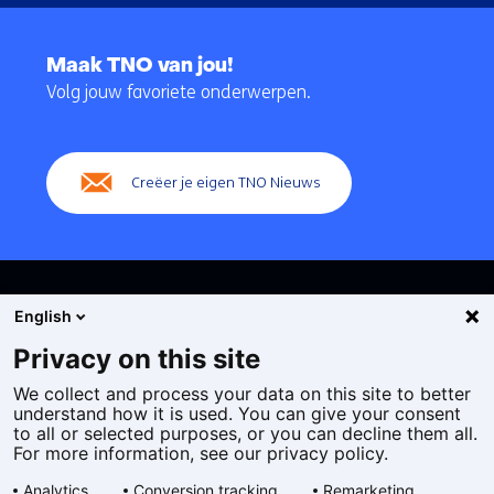
Terug
naar
Maak TNO van jou!
navigatie
Volg jouw favoriete onderwerpen.
(Hoofdnavigatie)
Creëer je eigen TNO Nieuws
English
Privacy on this site
We collect and process your data on this site to better
Cookies
understand how it is used. You can give your consent
Privacy statement
to all or selected purposes, or you can decline them all.
Toegankelijkheid
For more information, see our privacy policy.
Disclaimer
Analytics
Conversion tracking
Remarketing