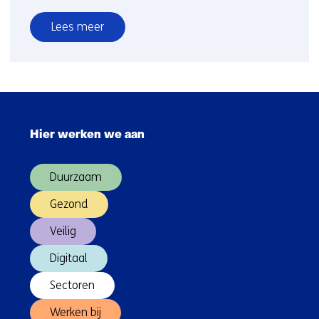
Lees meer
over
Energiearmoede
voorkomen
Sla
navigatie
Hier werken we aan
over
(Hoofdnavigatie)
Duurzaam
Gezond
Veilig
Digitaal
Sectoren
Werken bij