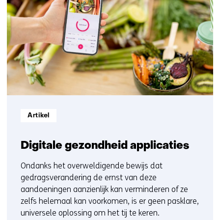
met
getoond
ons
1
op)
t/m
3
Informatietype:
Artikel
Digitale gezondheid applicaties
Ondanks het overweldigende bewijs dat
gedragsverandering de ernst van deze
aandoeningen aanzienlijk kan verminderen of ze
zelfs helemaal kan voorkomen, is er geen pasklare,
universele oplossing om het tij te keren.