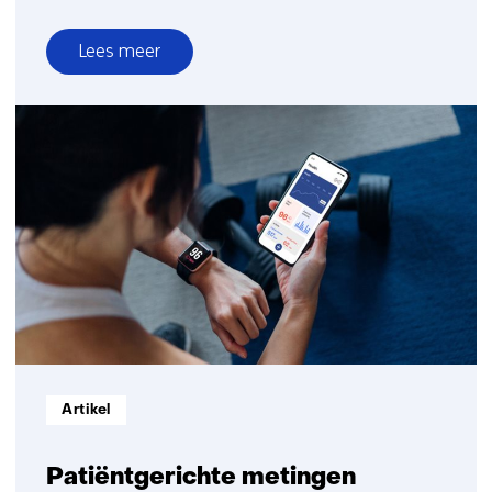
Lees meer
over
Digitale
gezondheid
applicaties
Informatietype:
Artikel
Patiëntgerichte metingen