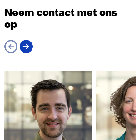
Neem contact met ons
op
Sla
navigatie
over
(Neem
contact
met
ons
op)