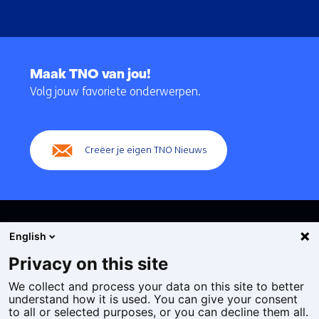
Terug
naar
Maak TNO van jou!
navigatie
Volg jouw favoriete onderwerpen.
(Hoofdnavigatie)
Creëer je eigen TNO Nieuws
English
Privacy on this site
We collect and process your data on this site to better
Cookies
understand how it is used. You can give your consent
Privacy statement
to all or selected purposes, or you can decline them all.