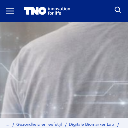
Ga
naar
inhoud
Home
D-
Gezondheid en leefstijl
Digitale Biomarker Lab