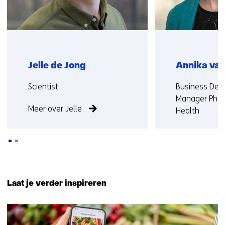
Jelle de Jong
Annika va
Functie:
Functie:
Scientist
Business De
Manager Phar
Meer over Jelle
Health
Meer over An
Terug
naar
Laat je verder inspireren
navigatie
(Neem
3
contact
resultaten,