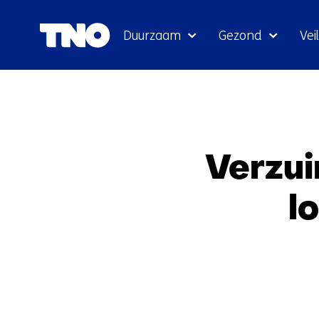
Duurzaam
Gezond
Veil
Verzui
l