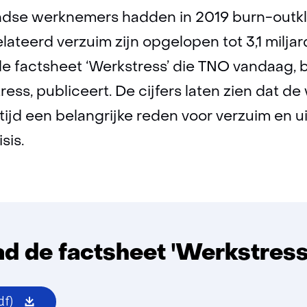
andse werknemers hadden in 2019 burn-outkl
ateerd verzuim zijn opgelopen tot 3,1 miljar
it de factsheet ‘Werkstress’ die TNO vandaag, b
ss, publiceert. De cijfers laten zien dat de
tijd een belangrijke reden voor verzuim en ui
sis.
d de factsheet 'Werkstress
(opent
df)