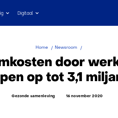
Ga
ig
Digitaal
naar
inhoud
Verzuimkosten
Home
Newsroom
door
mkosten door wer
werkstress
lopen
open op tot 3,1 milja
op
tot
3,1
Thema:
Gezonde samenleving
16 november 2020
miljard