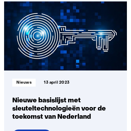
Nieuw
centrum
TNO
Vector
kijkt
verder
dan
technologische
innovatie
Informatietype:
Nieuws
13 april 2023
Nieuwe basislijst met
sleuteltechnologieën voor de
toekomst van Nederland