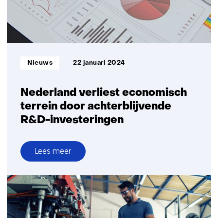
door
Chinese
opmars
in
wind-
Informatietype:
Nieuws
22 januari 2024
en
elektrolysetechnologie
Nederland verliest economisch
terrein door achterblijvende
R&D-investeringen
Lees meer
over
Nederland
verliest
economisch
terrein