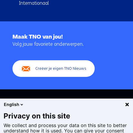
Internationaal
Terug
naar
Maak TNO van jou!
navigatie
Volg jouw favoriete onderwerpen.
(Hoofdnavigatie)
Creëer je eigen TNO Nieuws
English
Privacy on this site
We collect and process your data on this site to better
Cookies
understand how it is used. You can give your consent
Privacy statement