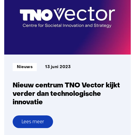
toekomst
van
Nederlandse
maakindustrie
Informatietype:
Nieuws
13 juni 2023
Nieuw centrum TNO Vector kijkt
verder dan technologische
innovatie
Lees meer
over