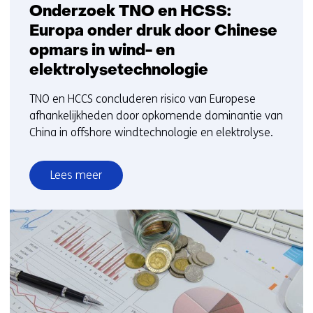
Onderzoek TNO en HCSS:
Europa onder druk door Chinese
opmars in wind- en
elektrolysetechnologie
TNO en HCCS concluderen risico van Europese
afhankelijkheden door opkomende dominantie van
China in offshore windtechnologie en elektrolyse.
Lees meer
over
Onderzoek
TNO
en
HCSS:
Europa
onder
druk