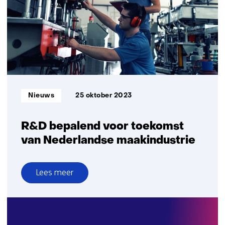
door
achterblijvende
R&D-
investeringen
Informatietype:
Nieuws
25 oktober 2023
R&D bepalend voor toekomst
van Nederlandse maakindustrie
Lees meer
over
R&D
bepalend
voor