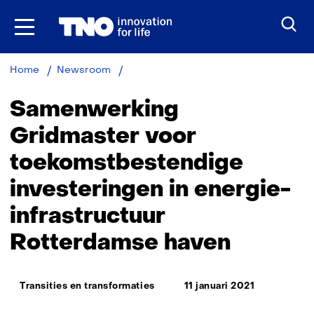
Ga
naar
inhoud
Samenwerking
Home
Newsroom
Gridmaster
energie-
Samenwerking
infrastructuur
Rotterdamse
Gridmaster voor
haven
toekomstbestendige
investeringen in energie-
infrastructuur
Rotterdamse haven
Thema:
Transities en transformaties
11 januari 2021