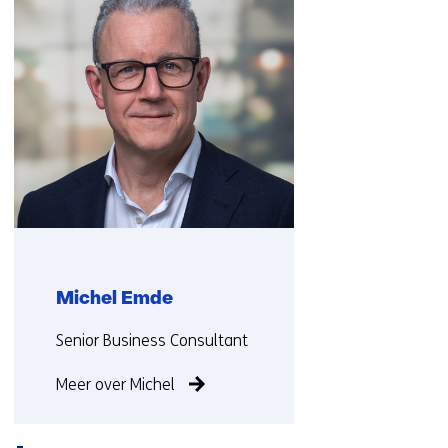
(Neem
contact
met
ons
op)
Michel Emde
Functie:
Senior Business Consultant
Meer over Michel