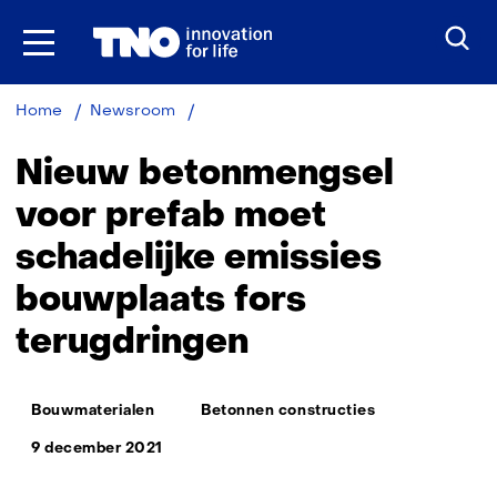
Ga
naar
inhoud
Nieuw
Home
Newsroom
betonmengsel
prefab
Nieuw betonmengsel
voor
terugdringen
voor prefab moet
schadelijke
schadelijke emissies
emissies
bouwplaats
bouwplaats fors
terugdringen
Thema:
Bouwmaterialen
Betonnen constructies
9 december 2021