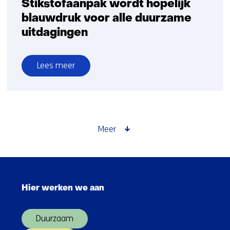
Stikstofaanpak wordt hopelijk
blauwdruk voor alle duurzame
uitdagingen
Lees meer
over
Stikstofaanpak
wordt
hopelijk
blauwdruk
Meer
voor
alle
duurzame
Sla
uitdagingen
navigatie
Hier werken we aan
over
(Hoofdnavigatie)
Duurzaam