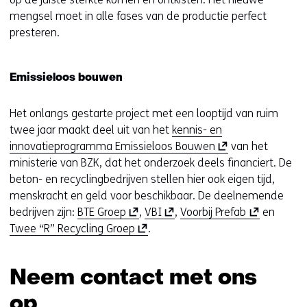
mengsel moet in alle fases van de productie perfect
presteren.
Emissieloos bouwen
Het onlangs gestarte project met een looptijd van ruim
twee jaar maakt deel uit van het
kennis- en
(
innovatieprogramma Emissieloos Bouwen
van het
o
ministerie van BZK, dat het onderzoek deels financiert. De
p
beton- en recyclingbedrijven stellen hier ook eigen tijd,
e
menskracht en geld voor beschikbaar. De deelnemende
(
(
n
(
bedrijven zijn:
BTE Groep
,
VBI
,
Voorbij Prefab
en
o
(
o
t
o
Twee “R” Recycling Groep
.
p
o
p
i
p
e
p
e
n
e
Neem contact met ons
n
e
n
n
n
t
n
t
i
t
op