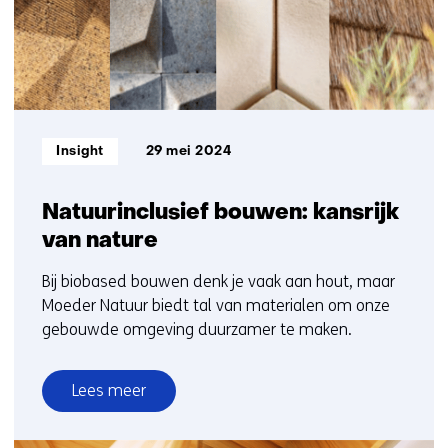
20
e
w
e
t
e
b
e
b
e
b
s
b
s
)
s
i
s
i
i
t
i
t
t
e
t
e
e
Informatietype:
Insight
29 mei 2024
)
e
)
)
)
Natuurinclusief bouwen: kansrijk
van nature
Bij biobased bouwen denk je vaak aan hout, maar
Moeder Natuur biedt tal van materialen om onze
gebouwde omgeving duurzamer te maken.
Lees meer
over
Natuurinclusief