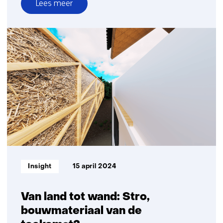
Lees meer
over
Biobased
prefab
gevels:
sein
op
groen
Informatietype:
Insight
15 april 2024
Van land tot wand: Stro,
bouwmateriaal van de