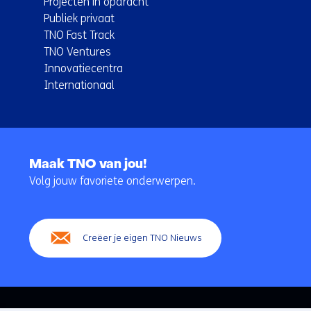
Projecten in opdracht
Publiek privaat
TNO Fast Track
TNO Ventures
Innovatiecentra
Internationaal
Terug
naar
Maak TNO van jou!
navigatie
Volg jouw favoriete onderwerpen.
(Hoofdnavigatie)
Creëer je eigen TNO Nieuws