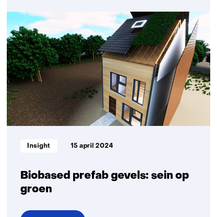
Hergebruik
van
afvalhout
door
integrale
ketensamenwerking
Informatietype:
Insight
15 april 2024
Biobased prefab gevels: sein op
groen