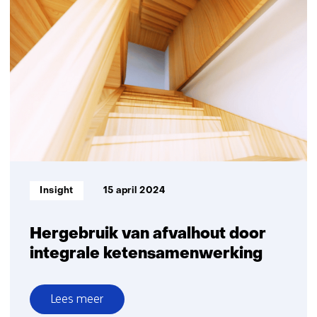
bouwen:
kansrijk
van
nature
Informatietype:
Insight
15 april 2024
Hergebruik van afvalhout door
integrale ketensamenwerking
Lees meer
over