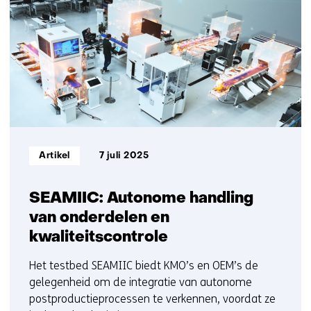
getoond
ons
16
op)
t/m
20
Informatietype:
Artikel
7 juli 2025
SEAMIIC: Autonome handling
van onderdelen en
kwaliteitscontrole
Het testbed SEAMIIC biedt KMO’s en OEM’s de
gelegenheid om de integratie van autonome
postproductieprocessen te verkennen, voordat ze