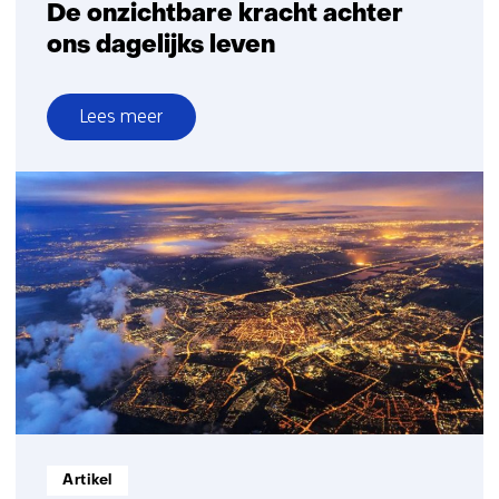
De onzichtbare kracht achter
ons dagelijks leven
Lees meer
over
De
onzichtbare
kracht
achter
ons
dagelijks
leven
Informatietype:
Artikel