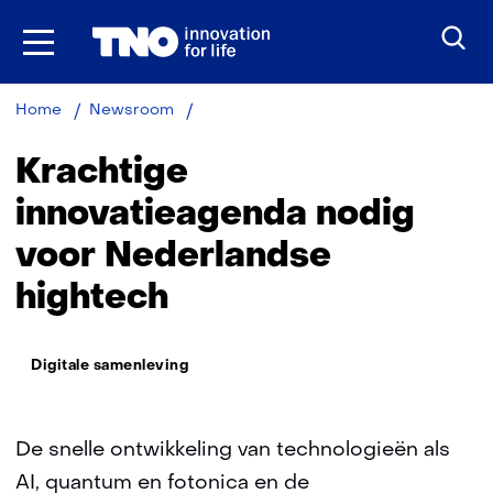
Ga
naar
inhoud
Krachtige
Home
Newsroom
innovatieagenda
nodig
Krachtige
voor
Nederlandse
innovatieagenda nodig
hightech
voor Nederlandse
hightech
Thema:
Digitale samenleving
De snelle ontwikkeling van technologieën als
AI, quantum en fotonica en de