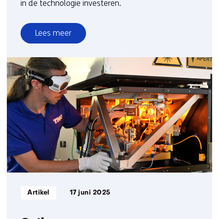
in de technologie investeren.
Lees meer
over
SEAMIIC:
Autonome
handling
van
onderdelen
en
kwaliteitscontrole
Informatietype:
Artikel
17 juni 2025