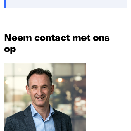
venster)
Neem contact met ons
op
Sla
navigatie
over
(Neem
contact
met
ons
op)