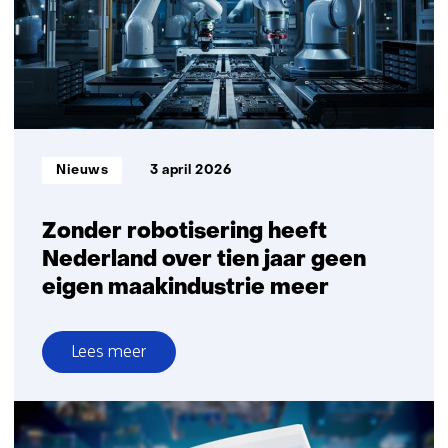
samenwerking
in
de
verdere
ontwikkeling
van
EUV
Informatietype:
Nieuws
3 april 2026
technologie
Zonder robotisering heeft
Nederland over tien jaar geen
eigen maakindustrie meer
Lees meer
over
Zonder
robotisering
heeft