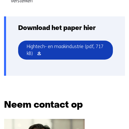
versterken
Download het paper hier
Hightech- en maakindustrie
(pdf, 717
(opent
kB)
in
nieuw
venster)
Neem contact op
Sla
navigatie