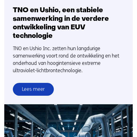
TNO en Ushio, een stabiele
samenwerking in de verdere
ontwikkeling van EUV
technologie
TNO en Ushio Inc. zetten hun langdurige
samenwerking voort rond de ontwikkeling en het
onderhoud van hoogintensieve extreme
ultraviolet-lichtbrontechnologie.
Lees meer
over
TNO
en
Ushio,
een
stabiele