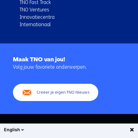
TNO Fast Track
TNO Ventures
Innovatiecentra
Internationaal
Terug
naar
Maak TNO van jou!
navigatie
Volg jouw favoriete onderwerpen.
(Hoofdnavigatie)
Creëer je eigen TNO Nieuws
English