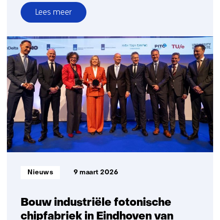
Lees meer
over
Nederland
verstevigt
positie
in
6G-
technologie
voor
toekomstig
verdienvermogen
en
digitale
soevereiniteit
Informatietype:
Nieuws
9 maart 2026
Bouw industriële fotonische
chipfabriek in Eindhoven van