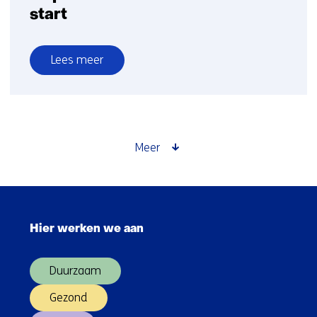
start
Lees meer
over
Bouw
industriële
fotonische
chipfabriek
Meer
in
Eindhoven
van
Sla
start
navigatie
Hier werken we aan
over
(Hoofdnavigatie)
Duurzaam
Gezond