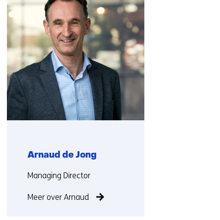
over
(Neem
contact
op)
Arnaud de Jong
Functie:
Managing Director
Meer over Arnaud