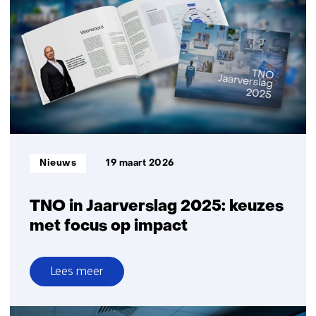
Nederland
over
tien
jaar
geen
eigen
maakindustrie
meer
Informatietype:
Nieuws
19 maart 2026
TNO in Jaarverslag 2025: keuzes
met focus op impact
Lees meer
over
TNO