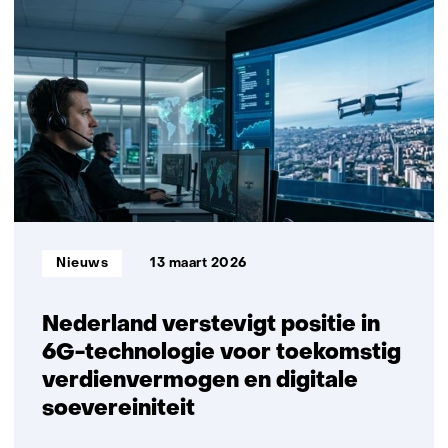
in
Jaarverslag
2025:
keuzes
met
focus
op
impact
Informatietype:
Nieuws
13 maart 2026
Nederland verstevigt positie in
6G-technologie voor toekomstig
verdienvermogen en digitale
soevereiniteit