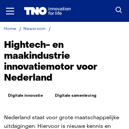
Ga
naar
inhoud
Hightech-
Home
Newsroom
en
maakindustrie
Hightech- en
innovatiemotor
voor
maakindustrie
Nederland
innovatiemotor voor
Nederland
Thema:
Digitale innovatie
Digitale samenleving
Nederland staat voor grote maatschappelijke
uitdagingen. Hiervoor is nieuwe kennis en