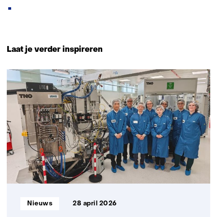
Terug
naar
Laat je verder inspireren
navigatie
(Neem
172
contact
resultaten,
op)
getoond
6
t/m
10
Informatietype:
Nieuws
28 april 2026