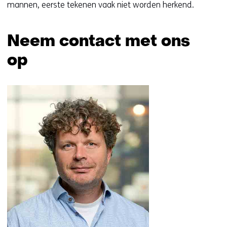
mannen, eerste tekenen vaak niet worden herkend.
Neem contact met ons
op
Sla
navigatie
over
(Neem
contact
met
ons
op)