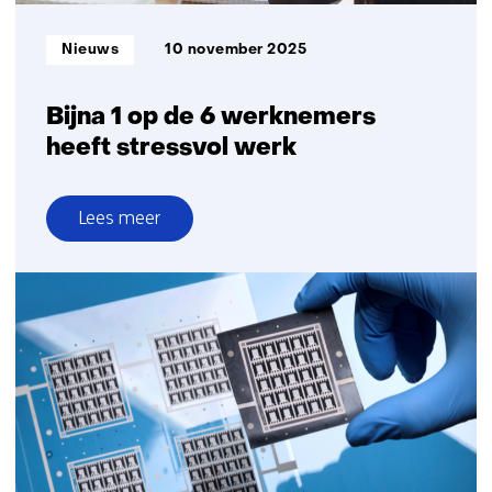
Informatietype:
Nieuws
10 november 2025
Bijna 1 op de 6 werknemers
heeft stressvol werk
Lees meer
over
Bijna
1
op
de
6
werknemers
heeft
stressvol
werk