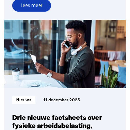
Lees meer
over
Cijfers
achter
Rapport
Wennink:
Nederland
zakt
weg
op
technologiegebied
Informatietype:
Nieuws
11 december 2025
Drie nieuwe factsheets over
fysieke arbeidsbelasting,