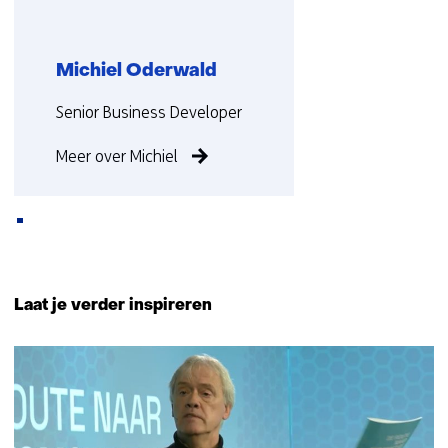
Michiel Oderwald
Functie:
Senior Business Developer
Meer over Michiel
Terug
naar
Laat je verder inspireren
navigatie
(Neem
188
contact
resultaten,
met
getoond
ons
21
op)