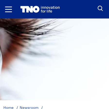
Ga
naar
inhoud
TNO
Home
Newsroom