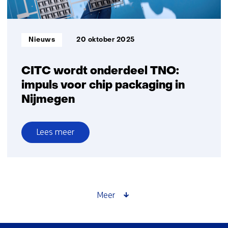
Informatietype:
Nieuws
20 oktober 2025
CITC wordt onderdeel TNO:
impuls voor chip packaging in
Nijmegen
Lees meer
over
CITC
wordt
onderdeel
TNO:
Meer
impuls
voor