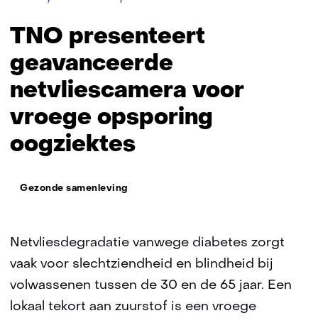
presenteert
geavanceerde
TNO presenteert
netvliescamera
voor
geavanceerde
vroege
netvliescamera voor
opsporing
oogziektes
vroege opsporing
oogziektes
Thema:
Gezonde samenleving
Netvliesdegradatie vanwege diabetes zorgt
vaak voor slechtziendheid en blindheid bij
volwassenen tussen de 30 en de 65 jaar. Een
lokaal tekort aan zuurstof is een vroege