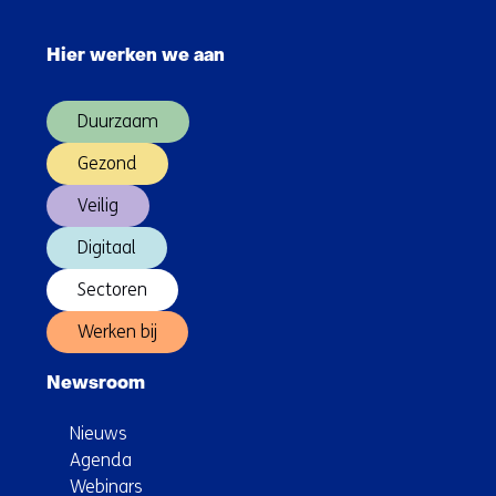
chip
Sla
packaging
navigatie
in
Hier werken we aan
over
Nijmegen
(Hoofdnavigatie)
Duurzaam
Gezond
Veilig
Digitaal
Sectoren
Werken bij
Newsroom
Nieuws
Agenda
Webinars