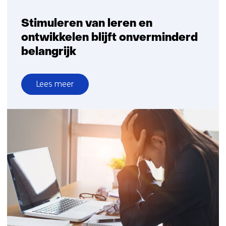
Stimuleren van leren en
ontwikkelen blijft onverminderd
belangrijk
Lees meer
over
Stimuleren
van
leren
en
ontwikkelen
blijft
onverminderd
belangrijk