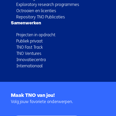
Exploratory research programmes
Octrooien en licenties
Repository TNO Publicaties
Samenwerken
Projecten in opdracht
Publiek privaat
TNO Fast Track
TNO Ventures
Innovatiecentra
Internationaal
Terug
naar
Maak TNO van jou!
navigatie
Volg jouw favoriete onderwerpen.
(Hoofdnavigatie)