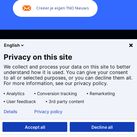
Creëer je eigen TNO Nieuws
English
Privacy on this site
We collect and process your data on this site to better
Cookies
understand how it is used. You can give your consent
Privacy statement
to all or selected purposes, or you can decline them all.
Toegankelijkheid
For more information, see our privacy policy.
Disclaimer
Analytics
Conversion tracking
Remarketing
Algemene voorwaarden
User feedback
3rd party content
Geselecteerde
NL
Details
Privacy policy
taal:
Accept all
Decline all