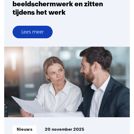
beeldschermwerk en zitten
tijdens het werk
Lees meer
over
Drie
nieuwe
factsheets
over
fysieke
arbeidsbelasting,
beeldschermwerk
en
zitten
tijdens
het
werk
Informatietype:
Nieuws
20 november 2025