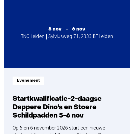
2
contact
resultaten,
met
getoond
ons
1
op)
t/m
5 nov
-
6 nov
Startdatum
Locatie
TNO Leiden | Sylviusweg 71, 2333 BE Leiden
2
:
:
Informatietype:
Evenement
Startkwalificatie-2-daagse
Dappere Dino's en Stoere
Schildpadden 5-6 nov
Op 5 en 6 november 2026 start een nieuwe