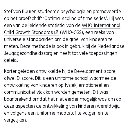
Stef van Buuren studeerde psychologie en promoveerde
op het proefschrift ‘Optimal scaling of time series’. Hij was
een van de leidende statistici van de
WHO International
(
Child Growth Standards
(WHO-CGS), een reeks van
o
universele standaarden om de groei van kinderen te
p
meten. Deze methode is ook in gebruik bij de Nederlandse
e
Jeugdgezondheidszorg en heeft tot vele toepassingen
n
geleid.
t
Korter geleden ontwikkelde hij de
Development-score,
i
ofwel D-score
. Dit is een uniforme schaal waarmee de
n
ontwikkeling van kinderen op fysiek, emotioneel en
n
communicatief vlak kan worden gemeten. Dit was
i
baanbrekend omdat het niet eerder mogelijk was om op
e
deze aspecten de ontwikkeling van kinderen wereldwijd
u
en volgens een uniforme maatstaf te volgen en te
w
vergelijken.
v
e