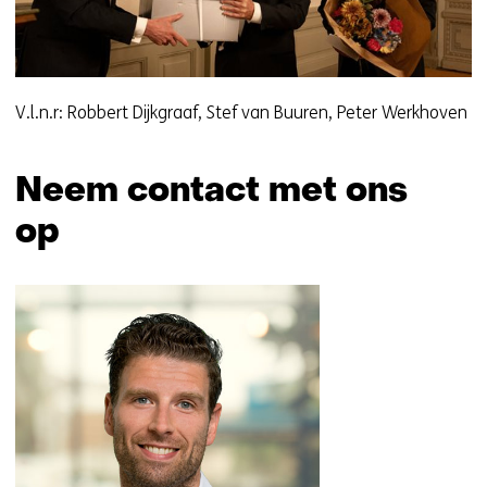
r
e
e
n
a
V.l.n.r: Robbert Dijkgraaf, Stef van Buuren, Peter Werkhoven
n
d
Neem contact met ons
e
r
op
e
w
Sla
e
navigatie
b
over
s
(Neem
i
contact
t
met
e
ons
)
op)