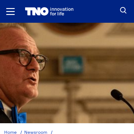
Ga
naar
inhoud
Stef
Home
Newsroom