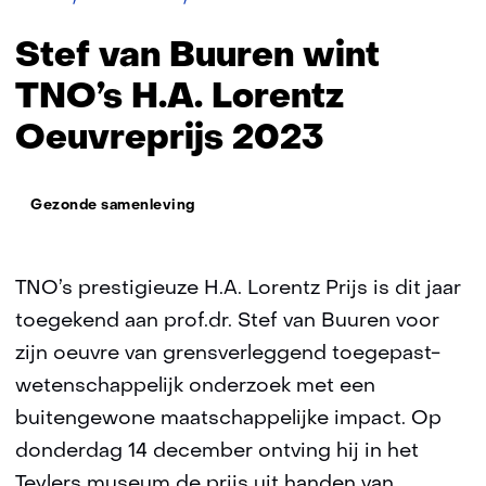
van
Buuren
Stef van Buuren wint
wint
TNO’s
TNO’s H.A. Lorentz
H.A.
Oeuvreprijs 2023
Lorentz
Oeuvreprijs
2023
Thema:
Gezonde samenleving
TNO’s prestigieuze H.A. Lorentz Prijs is dit jaar
toegekend aan prof.dr. Stef van Buuren voor
zijn oeuvre van grensverleggend toegepast-
wetenschappelijk onderzoek met een
buitengewone maatschappelijke impact. Op
donderdag 14 december ontving hij in het
Teylers museum de prijs uit handen van