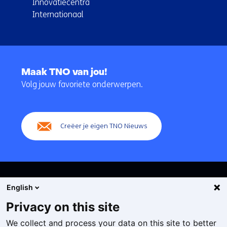
Innovatiecentra
Internationaal
Terug
naar
Maak TNO van jou!
navigatie
Volg jouw favoriete onderwerpen.
(Hoofdnavigatie)
Creëer je eigen TNO Nieuws
English
Privacy on this site
We collect and process your data on this site to better
Cookies