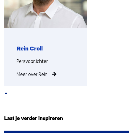
Rein Croll
Functie:
Persvoorlichter
Meer over Rein
Terug
naar
Laat je verder inspireren
navigatie
(Neem