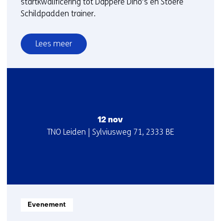
startkwalificering tot Dappere Dino’s en Stoere
Schildpadden trainer.
Lees meer
over
Startkwalificatie-
2-
daagse
Dappere
Dino's
12 nov
en
Startdatum
Locatie
TNO Leiden | Sylviusweg 71, 2333 BE
Stoere
:
:
Schildpadden
5-
6
nov
Informatietype:
Evenement