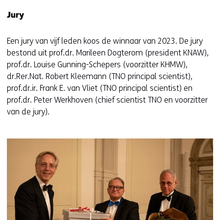
n
Jury
s
t
Een jury van vijf leden koos de winnaar van 2023. De jury
e
bestond uit prof.dr. Marileen Dogterom (president KNAW),
r
prof.dr. Louise Gunning-Schepers (voorzitter KHMW),
)
dr.Rer.Nat. Robert Kleemann (TNO principal scientist),
(
prof.dr.ir. Frank E. van Vliet (TNO principal scientist) en
v
prof.dr. Peter Werkhoven (chief scientist TNO en voorzitter
e
van de jury).
r
w
i
j
s
t
n
a
a