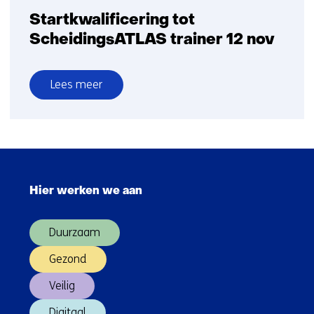
Startkwalificering tot
ScheidingsATLAS trainer 12 nov
Lees meer
over
Startkwalificering
tot
ScheidingsATLAS
Sla
trainer
navigatie
12
Hier werken we aan
over
nov
(Hoofdnavigatie)
Duurzaam
Gezond
Veilig
Digitaal