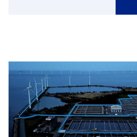
mai
Meer
over
Casper