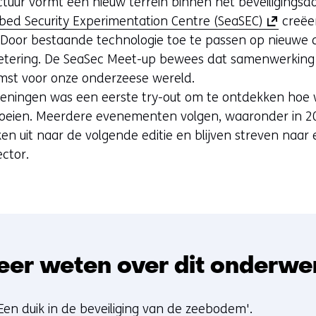
ctuur vormt een nieuw terrein binnen het beveiligings
(
bed Security Experimentation Centre (SeaSEC)
creëe
o
n. Door bestaande technologie toe te passen op nieuw
p
tering. De SeaSec Meet-up bewees dat samenwerking e
e
komst voor onze onderzeese wereld.
n
ningen was een eerste try-out om te ontdekken hoe w
t
eien. Meerdere evenementen volgen, waaronder in 2
i
en uit naar de volgende editie en blijven streven naar
n
ctor.
n
i
e
u
w
eer weten over dit onderwe
v
e
n
'Een duik in de beveiliging van de zeebodem'.