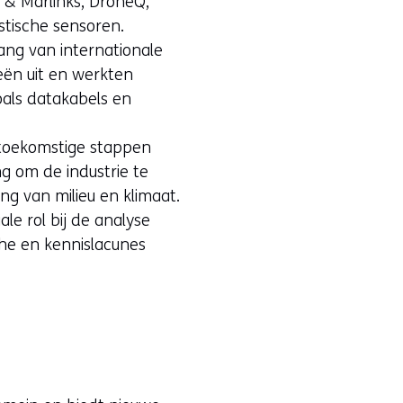
A & Marlinks, DroneQ,
tische sensoren.
ang van internationale
eën uit en werkten
oals datakabels en
toekomstige stappen
ng om de industrie te
ng van milieu en klimaat.
le rol bij de analyse
he en kennislacunes