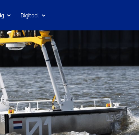
Ga
ig
Digitaal
naar
inhoud