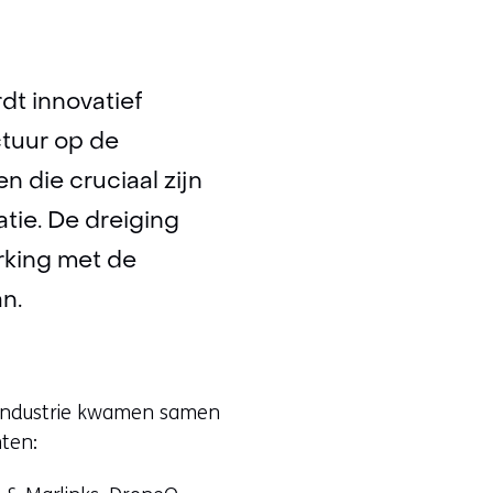
t innovatief
ctuur op de
n die cruciaal zijn
tie. De dreiging
rking met de
n.
-industrie kwamen samen
ten: