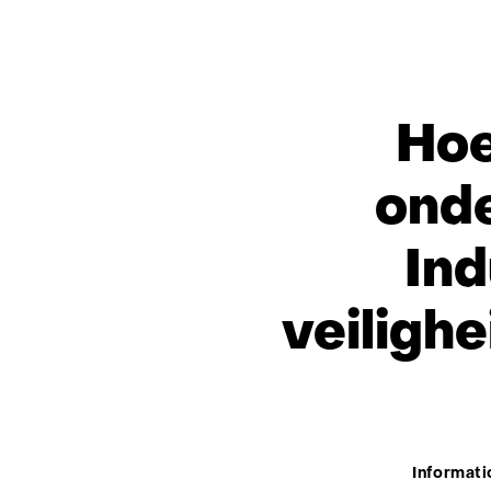
Hoe
onde
Ind
veiligh
Thema:
Informati