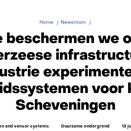
Hoe
Home
Newsroom
beschermen
 beschermen we 
we
onze
rzeese infrastruc
onderzeese
infrastructuur?
ustrie experiment
Industrie
experimenteert
eidssystemen voor 
veiligheidssyst
voor
kust
Scheveningen
van
Scheveningen
on and sensor systems
Duurzame ondergrond
13 j