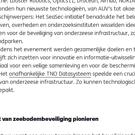
rie: Lobster Robotics, Optics11, Drocean, Airhub, NOKI
nden hun nieuwste technologieën, van AUV's tot akoes
chijnwerpers: Het SeaSec-initiatief benadrukte het bel
ven, overheden en onderzoeksinstituten wisselden ide
n voor de beveiliging van onderzeese infrastructuur, z
ndparken.
jdens het evenement werden gezamenlijke doelen en 
jft zich inzetten voor innovatie en informatie-uitwisseli
uciaal voor een veilige samenleving en voor de beschermi
 Het
onafhankelijke TNO Datasysteem
speelde een crucia
an onderzeese infrastructuur. Zo kunnen technologisc
epakt.
 van zeebodembeveiliging pionieren