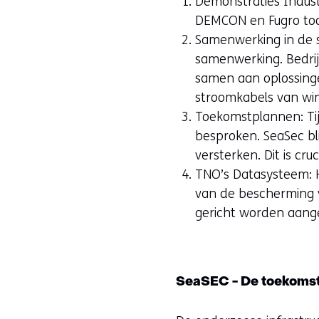
Demonstraties Indust
DEMCON en Fugro too
Samenwerking in de s
samenwerking. Bedrij
samen aan oplossinge
stroomkabels van wi
Toekomstplannen: Ti
besproken. SeaSec bli
versterken. Dit is cr
TNO’s Datasysteem:
van de bescherming v
gericht worden aang
SeaSEC - De toekomst