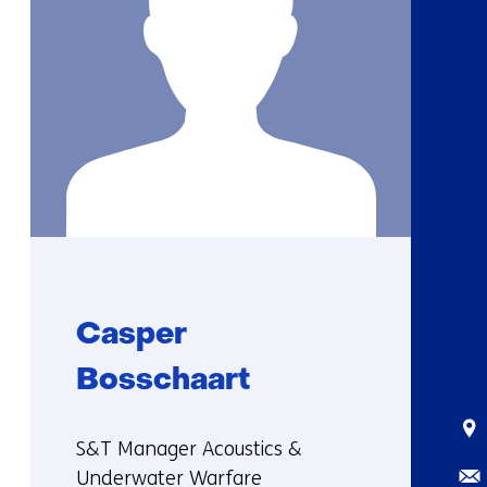
Casper
Bosschaart
Sta
Functie:
S&T Manager Acoustics &
E-
Underwater Warfare