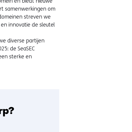
domein en biedt nieuwe
rt samenwerkingen om
e domeinen streven we
n innovatie de sleutel
e diverse partijen
025: de SeaSEC
 een sterke en
rp?