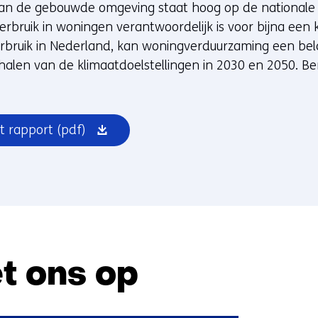
an de gebouwde omgeving staat hoog op de nationale
bruik in woningen verantwoordelijk is voor bijna een 
rbruik in Nederland, kan woningverduurzaming een bela
halen van de klimaatdoelstellingen in 2030 en 2050. B
(opent
t rapport
(pdf)
in
nieuw
venster)
t ons op
Sla