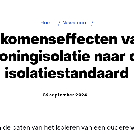
Inkomenseffecte
Home
Newsroom
van
nkomenseffecten v
woningisolatie
naar
oningisolatie naar 
de
isolatiestandaard
isolatiestandaard
26 september 2024
n de baten van het isoleren van een oudere 