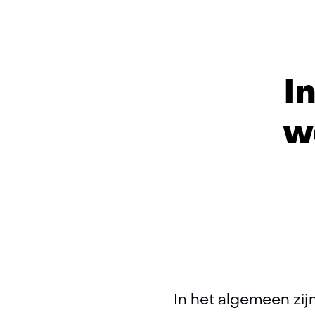
I
w
In het algemeen zij