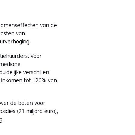
inkomenseffecten van de
kosten van
urverhoging.
tiehuurders. Voor
t mediane
uidelijke verschillen
n inkomen tot 120% van
over de baten voor
idies (21 miljard euro),
g.