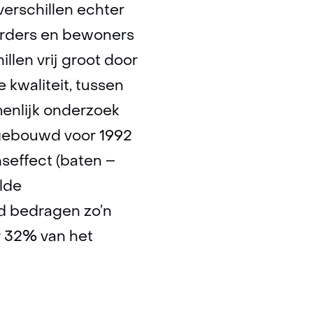
erschillen echter
uurders en bewoners
len vrij groot door
 kwaliteit, tussen
menlijk onderzoek
 gebouwd voor 1992
nseffect (baten –
lde
rd bedragen zo’n
r 32% van het