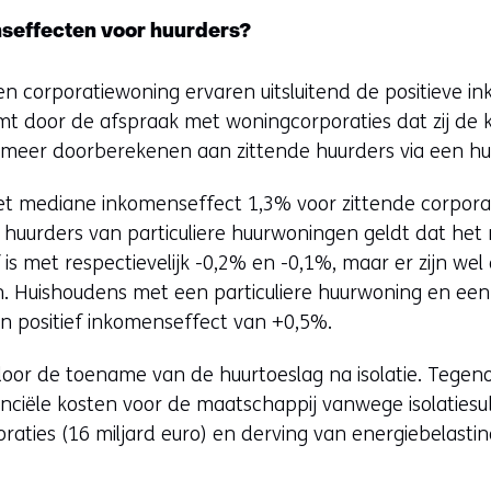
seffecten voor huurders?
en corporatiewoning ervaren uitsluitend de positieve 
omt door de afspraak met woningcorporaties dat zij de 
t meer doorberekenen aan zittende huurders via een hu
 het mediane inkomenseffect 1,3% voor zittende corpora
 huurders van particuliere huurwoningen geldt dat he
s met respectievelijk -0,2% en -0,1%, maar er zijn wel d
. Huishoudens met een particuliere huurwoning en ee
 positief inkomenseffect van +0,5%.
oor de toename van de huurtoeslag na isolatie. Tegen
ciële kosten voor de maatschappij vanwege isolatiesubs
aties (16 miljard euro) en derving van energiebelastin