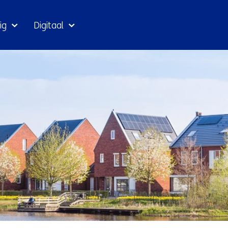
Ga
ig
Digitaal
naar
inhoud