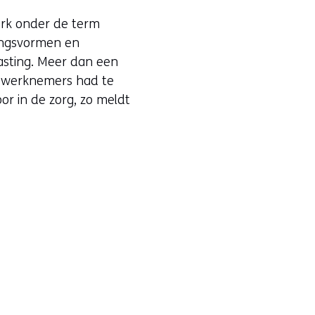
erk onder de term
gangsvormen en
asting. Meer dan een
e werknemers had te
 in de zorg, zo meldt