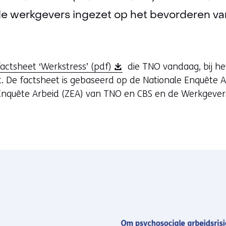
de werkgevers ingezet op het bevorderen va
(
factsheet ‘Werkstress’ (pdf)
die TNO vandaag, bij he
o
rt. De factsheet is gebaseerd op de Nationale Enquêt
p
 Enquête Arbeid (ZEA) van TNO en CBS en de Werkgever
e
n
t
i
n
n
i
e
u