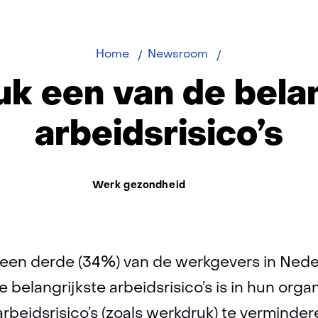
Werkdruk
Home
Newsroom
een
k een van de belan
van
de
arbeidsrisico’s
belangrijkste
arbeidsrisico’s
Thema:
Werk gezondheid
a een derde (34%) van de werkgevers in Nede
belangrijkste arbeidsrisico’s is in hun organ
beidsrisico’s (zoals werkdruk) te verminder