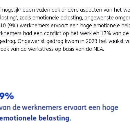
lmogelijkheden vallen ook andere aspecten van het w
elasting’, zoals emotionele belasting, ongewenste om
de 10 (9%) werknemers ervaart een hoge emotionele bel
erknemers had een conflict op het werk en 17% van d
drag. Ongewenst gedrag kwam in 2023 het vaakst voor
week van de werkstress op basis van de NEA.