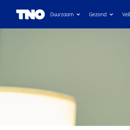
Duurzaam
Gezond
Veil