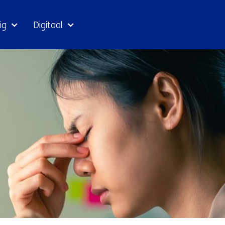
Ga
ig
Digitaal
naar
inhoud