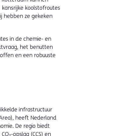
kansrijke koolstofroutes
bij hebben ze gekeken
outes in de chemie- en
ktvraag, het benutten
toffen en een robuuste
kkelde infrastructuur
Area), heeft Nederland
nomie. De regio biedt
 CO₂-opslag (CCS) en