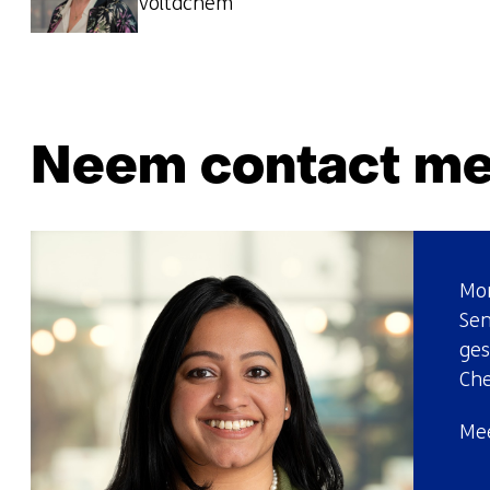
Voltachem
Neem contact me
Mon
Sen
ges
Ch
Mee