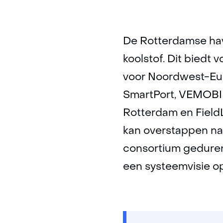
De Rotterdamse have
koolstof. Dit biedt
voor Noordwest-Eur
SmartPort, VEMOBIN
Rotterdam en FieldLa
kan overstappen na
consortium gedure
een systeemvisie o