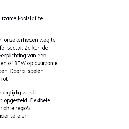
urzame koolstof te
en onzekerheden weg te
fensector. Zo kan de
erplichting van een
jnzen of BTW op duurzame
en. Daarbij spelen
rol.
roegtijdig wordt
n opgesteld. Flexibele
ichte regio’s.
iciëntere en