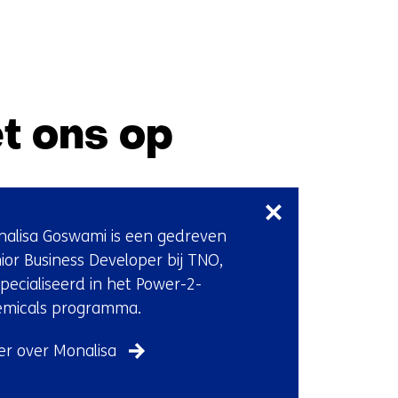
t ons op
Sla
navigatie
over
alisa Goswami is een gedreven
(Neem
ior Business Developer bij TNO,
contact
pecialiseerd in het Power-2-
met
emicals programma.
ons
op)
r over Monalisa