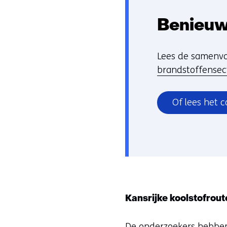
Benieuw
Lees de samenv
brandstoffensect
Of lees het 
Kansrijke koolstofrout
De onderzoekers hebben