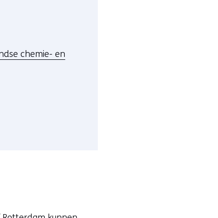
landse chemie- en
f Rotterdam kunnen