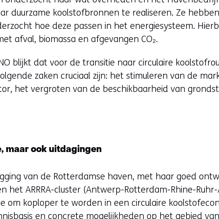
w
r duurzame koolstofbronnen te realiseren. Ze hebben 
v
derzocht hoe deze passen in het energiesysteem. Hier
e
met afval, biomassa en afgevangen CO₂.
n
s
 blijkt dat voor de transitie naar circulaire koolstofr
t
olgende zaken cruciaal zijn: het stimuleren van de mar
e
ctor, het vergroten van de beschikbaarheid van gronds
r
)
e, maar ook uitdagingen
 ligging van de Rotterdamse haven, met haar goed ontwi
 en het ARRRA-cluster (Antwerp-Rotterdam-Rhine-Ruhr-
ie om koploper te worden in een circulaire koolstofeco
nnisbasis en concrete mogelijkheden op het gebied van