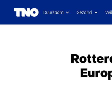
Duurzaam
Gezond
Veil
Rotter
Euro