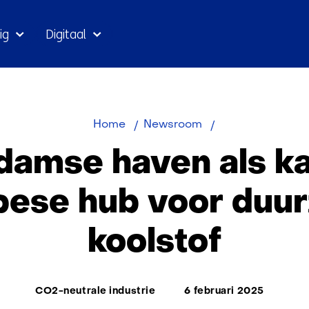
Ga
ig
Digitaal
naar
inhoud
Rotterdamse
Home
Newsroom
haven
damse haven als ka
als
kansrijke
pese hub voor duu
Europese
hub
koolstof
voor
duurzame
koolstof
Thema:
CO2-neutrale industrie
6 februari 2025