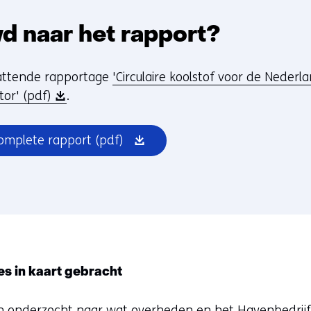
d naar het rapport?
attende rapportage
'Circulaire koolstof voor de Neder
(
or' (pdf)
.
o
p
(opent
complete rapport
(pdf)
e
in
n
nieuw
t
venster)
i
n
n
i
es in kaart gebracht
e
u
 onderzocht naar wat overheden en het Havenbedrij