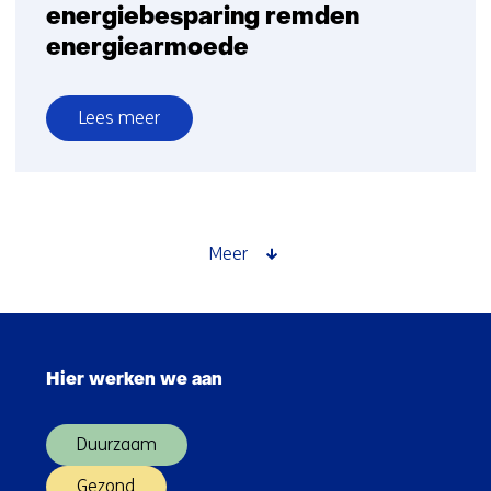
energiebesparing remden
energiearmoede
Lees meer
over
Compensatie
en
energiebesparing
remden
Meer
energiearmoede
Sla
navigatie
Hier werken we aan
over
(Hoofdnavigatie)
Duurzaam
Gezond