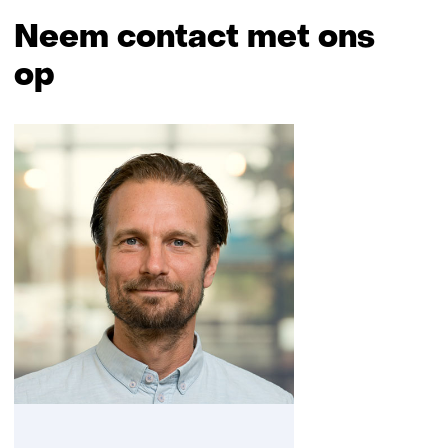
Neem contact met ons
op
Sla
navigatie
over
(Neem
contact
met
ons
op)