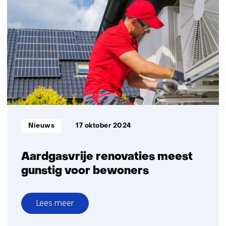
voor
2025
bij
stijgende
energieprijzen
Informatietype:
Nieuws
17 oktober 2024
Aardgasvrije renovaties meest
gunstig voor bewoners
Lees meer
over