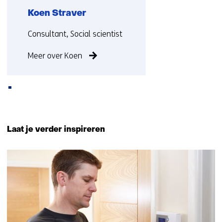
Koen Straver
Functie:
Consultant, Social scientist
Meer over Koen
Terug
naar
Laat je verder inspireren
navigatie
(Neem
26
contact
resultaten,
met
getoond
ons
6
op)
t/m
10