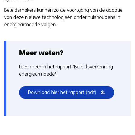
Beleidsmakers kunnen zo de voortgang van de adoptie
van deze nieuwe technologieën onder huishoudens in
energiearmoede volgen.
Meer weten?
Lees meer in het rapport 'Beleidsverkenning
energiearmoede'.
(opent
Download hier het rapport
(pdf)
in
nieuw
venster)