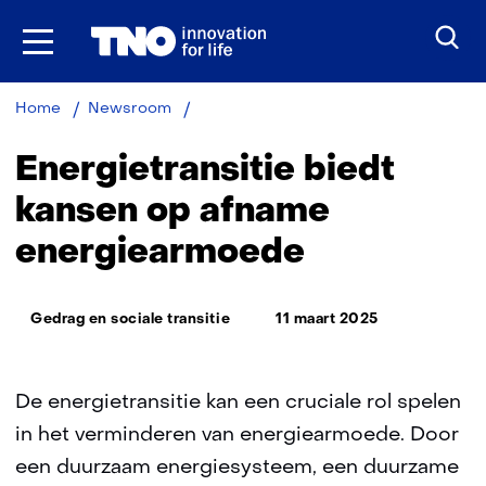
Ga
naar
inhoud
Energietransitie
Home
Newsroom
biedt
kansen
Energietransitie biedt
op
afname
kansen op afname
energiearmoede
energiearmoede
Thema:
Gedrag en sociale transitie
11 maart 2025
De energietransitie kan een cruciale rol spelen
in het verminderen van energiearmoede. Door
een duurzaam energiesysteem, een duurzame