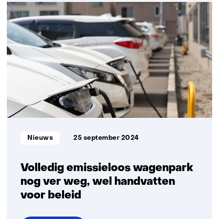
Aardgasvrije
renovaties
meest
gunstig
voor
bewoners
Informatietype:
Nieuws
25 september 2024
Volledig emissieloos wagenpark
nog ver weg, wel handvatten
voor beleid