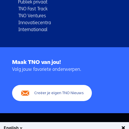
Publiek privaat
TNO Fast Track
TNO Ventures
Innovatiecentra
Internationaal
Terug
naar
Maak TNO van jou!
navigatie
Volg jouw favoriete onderwerpen.
(Hoofdnavigatie)
Creëer je eigen TNO Nieuws
English