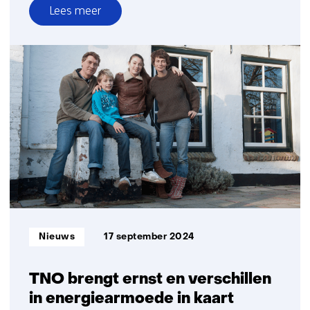
Lees meer
over
Volledig
emissieloos
wagenpark
nog
ver
weg,
wel
handvatten
voor
beleid
Informatietype:
Nieuws
17 september 2024
TNO brengt ernst en verschillen
in energiearmoede in kaart