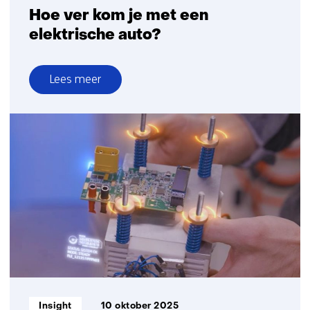
Hoe ver kom je met een
elektrische auto?
Lees meer
over
Hoe
ver
kom
je
met
een
elektrische
auto?
Informatietype:
Insight
10 oktober 2025