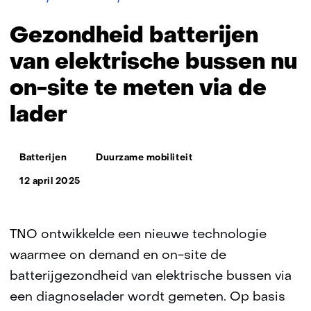
batterijen
van
Gezondheid batterijen
elektrische
bussen
van elektrische bussen nu
nu
on-site te meten via de
on-
site
lader
te
meten
via
Thema:
de
Batterijen
Duurzame mobiliteit
lader
12 april 2025
TNO ontwikkelde een nieuwe technologie
waarmee on demand en on-site de
batterijgezondheid van elektrische bussen via
een diagnoselader wordt gemeten. Op basis