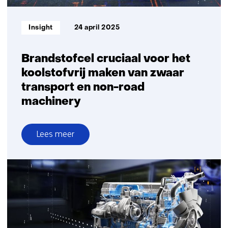
Informatietype:
Insight
24 april 2025
Brandstofcel cruciaal voor het
koolstofvrij maken van zwaar
transport en non-road
machinery
Lees meer
over
Brandstofcel
cruciaal
voor
het
koolstofvrij
maken