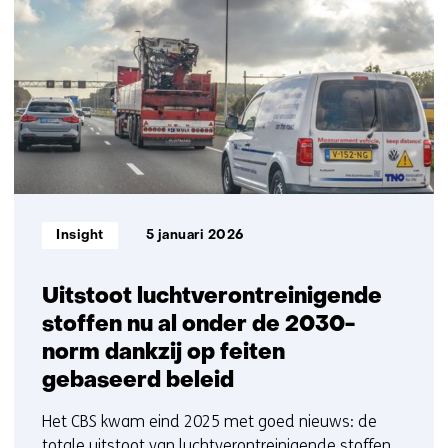
met
getoond
ons
6
op)
t/m
10
Informatietype:
Insight
5 januari 2026
Uitstoot luchtverontreinigende
stoffen nu al onder de 2030-
norm dankzij op feiten
gebaseerd beleid
Het CBS kwam eind 2025 met goed nieuws: de
totale uitstoot van luchtverontreinigende stoffen