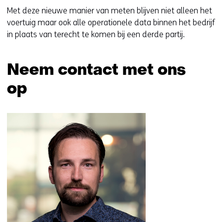
Met deze nieuwe manier van meten blijven niet alleen het
voertuig maar ook alle operationele data binnen het bedrijf
in plaats van terecht te komen bij een derde partij.
Neem contact met ons
op
Sla
navigatie
over
(Neem
contact
met
ons
op)