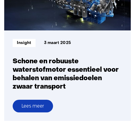
van
zwaar
transport
en
non-
road
Informatietype:
Insight
3 maart 2025
machinery
Schone en robuuste
waterstofmotor essentieel voor
behalen van emissiedoelen
zwaar transport
Lees meer
over
Schone
en
robuuste