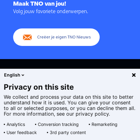
naar
Maak TNO van jou!
navigatie
Volg jouw favoriete onderwerpen.
(Hoofdnavigatie)
Creëer je eigen TNO Nieuws
English
Privacy on this site
We collect and process your data on this site to better
Cookies
understand how it is used. You can give your consent
Privacy statement
to all or selected purposes, or you can decline them all.
Toegankelijkheid
For more information, see our privacy policy.
Disclaimer
Analytics
Conversion tracking
Remarketing
Algemene voorwaarden
User feedback
3rd party content
Geselecteerde
NL