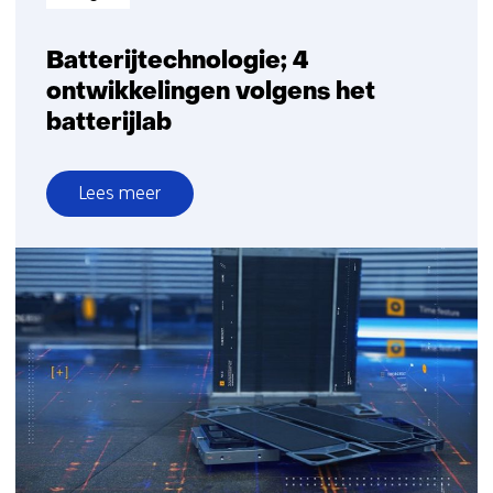
Batterijtechnologie; 4
ontwikkelingen volgens het
batterijlab
Lees meer
over
Batterijtechnologie;
4
ontwikkelingen
volgens
het
batterijlab