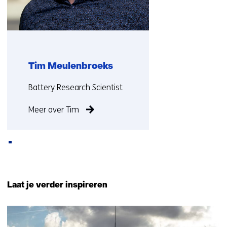
Tim Meulenbroeks
Functie:
Battery Research Scientist
Meer over Tim
Terug
naar
Laat je verder inspireren
navigatie
(Neem
25
contact
resultaten,