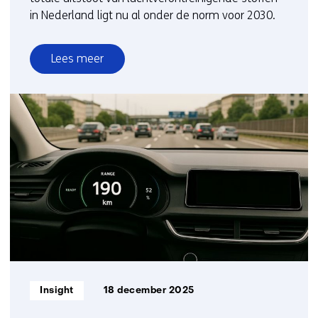
in Nederland ligt nu al onder de norm voor 2030.
Lees meer
over
Uitstoot
luchtverontreinigende
stoffen
nu
al
onder
de
2030-
norm
dankzij
op
feiten
Informatietype:
Insight
18 december 2025
gebaseerd
beleid