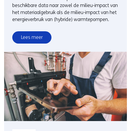
beschikbare data naar zowel de milieu-impact van
het materiaalgebruik als de milieu-impact van het
energieverbruik van (hybride) warmtepompen.
Lees meer
over
TNO:
Milieuprestatie
warmtepompen
vrijwel
altijd
beter
dan
cv-
ketel
Informatietype: