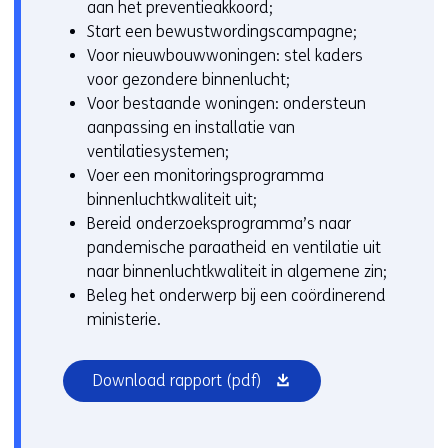
aan het preventieakkoord;
Start een bewustwordingscampagne;
Voor nieuwbouwwoningen: stel kaders
voor gezondere binnenlucht;
Voor bestaande woningen: ondersteun
aanpassing en installatie van
ventilatiesystemen;
Voer een monitoringsprogramma
binnenluchtkwaliteit uit;
Bereid onderzoeksprogramma’s naar
pandemische paraatheid en ventilatie uit
naar binnenluchtkwaliteit in algemene zin;
Beleg het onderwerp bij een coördinerend
ministerie.
(opent
Download rapport
(pdf)
in
nieuw