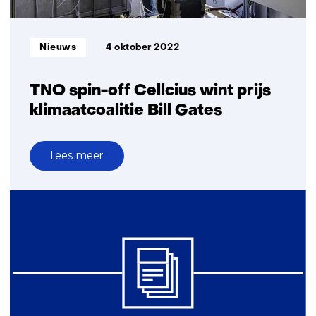
warmtepomp
te
helpen
Informatietype:
Nieuws
4 oktober 2022
TNO spin-off Cellcius wint prijs
klimaatcoalitie Bill Gates
Lees meer
over
TNO
spin-
off
Cellcius
wint
prijs
klimaatcoalitie
Bill