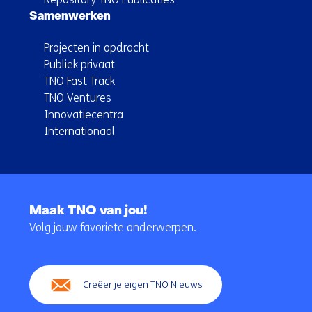
Samenwerken
Projecten in opdracht
Publiek privaat
TNO Fast Track
TNO Ventures
Innovatiecentra
Internationaal
Terug
naar
Maak TNO van jou!
navigatie
Volg jouw favoriete onderwerpen.
(Hoofdnavigatie)
Creëer je eigen TNO Nieuws