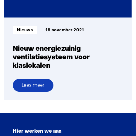
Gates
Informatietype:
Nieuws
18 november 2021
Nieuw energiezuinig
ventilatiesysteem voor
klaslokalen
Lees meer
over
Nieuw
energiezuinig
ventilatiesysteem
Sla
voor
navigatie
klaslokalen
Hier werken we aan
over