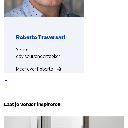
Roberto Traversari
Functie:
Senior
adviseur/onderzoeker
Meer over Roberto
Terug
naar
Laat je verder inspireren
navigatie
(Neem
9
contact
resultaten,