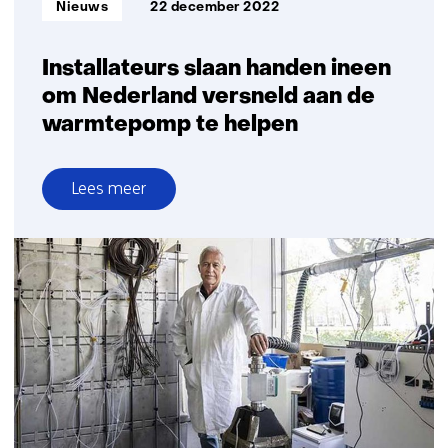
Nieuws
22 december 2022
Installateurs slaan handen ineen
om Nederland versneld aan de
warmtepomp te helpen
Lees meer
over
Installateurs
slaan
handen
ineen
om
Nederland
versneld
aan
de