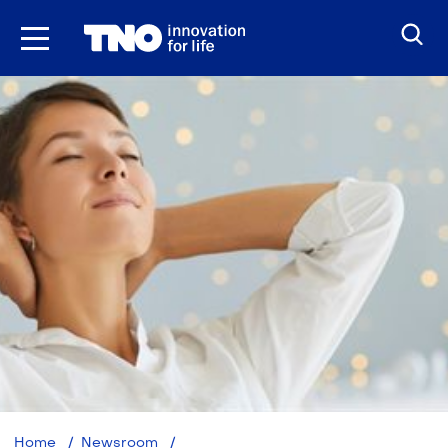
Ga
naar
inhoud
TNO:
Home
Newsroom