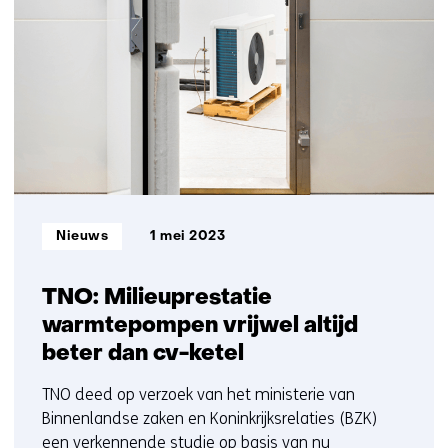
met
getoond
ons
6
op)
t/m
9
Informatietype:
Nieuws
1 mei 2023
TNO: Milieuprestatie
warmtepompen vrijwel altijd
beter dan cv-ketel
TNO deed op verzoek van het ministerie van
Binnenlandse zaken en Koninkrijksrelaties (BZK)
een verkennende studie op basis van nu