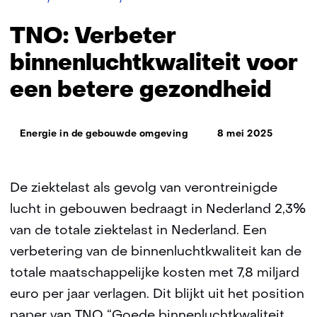
Verbeter
binnenluchtkwaliteit
TNO: Verbeter
voor
een
binnenluchtkwaliteit voor
betere
een betere gezondheid
gezondheid
Thema:
Energie in de gebouwde omgeving
8 mei 2025
De ziektelast als gevolg van verontreinigde
lucht in gebouwen bedraagt in Nederland 2,3%
van de totale ziektelast in Nederland. Een
verbetering van de binnenluchtkwaliteit kan de
totale maatschappelijke kosten met 7,8 miljard
euro per jaar verlagen. Dit blijkt uit het position
paper van TNO “Goede binnenluchtkwaliteit