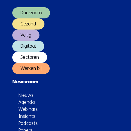
(Hoofdnavigatie)
Duurzaam
Gezond
Veilig
Digitaal
Sectoren
Werken bij
Newsroom
Nieuws
Agenda
Webinars
Insights
Podcasts
Papers