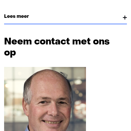
Lees meer
Neem contact met ons
op
Sla
navigatie
over
(Neem
contact
met
ons
op)