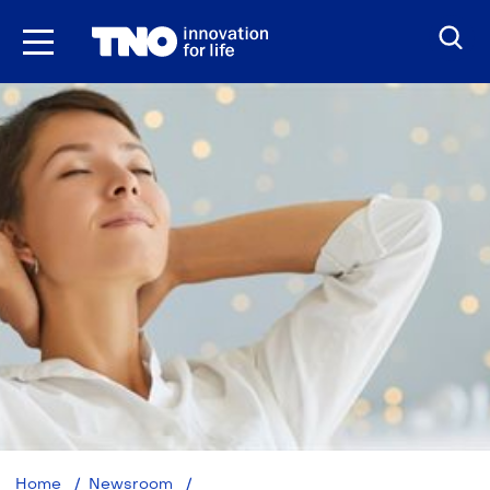
Ga
naar
inhoud
TNO:
Home
Newsroom