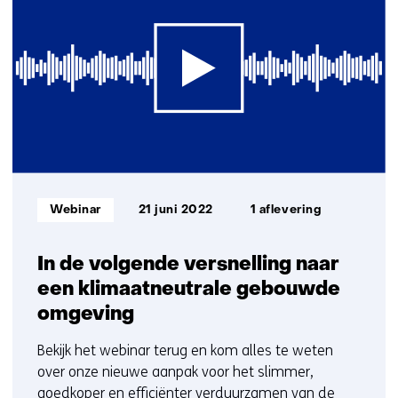
met
ons
op)
Informatietype:
Webinar
21 juni 2022
1 aflevering
In de volgende versnelling naar
een klimaatneutrale gebouwde
omgeving
Bekijk het webinar terug en kom alles te weten
over onze nieuwe aanpak voor het slimmer,
goedkoper en efficiënter verduurzamen van de