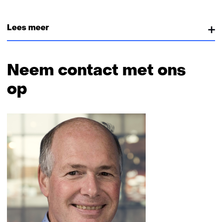
Lees meer
Neem contact met ons
op
Sla
navigatie
over
(Neem
contact
met
ons
op)