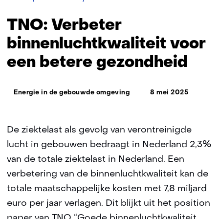
Verbeter
binnenluchtkwaliteit
TNO: Verbeter
voor
een
binnenluchtkwaliteit voor
betere
een betere gezondheid
gezondheid
Thema:
Energie in de gebouwde omgeving
8 mei 2025
De ziektelast als gevolg van verontreinigde
lucht in gebouwen bedraagt in Nederland 2,3%
van de totale ziektelast in Nederland. Een
verbetering van de binnenluchtkwaliteit kan de
totale maatschappelijke kosten met 7,8 miljard
euro per jaar verlagen. Dit blijkt uit het position
paper van TNO “Goede binnenluchtkwaliteit