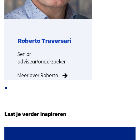
Roberto Traversari
Functie:
Senior
adviseur/onderzoeker
Meer over Roberto
Terug
naar
Laat je verder inspireren
navigatie
(Neem
1
contact
resultaat