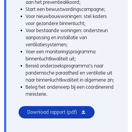
aan het preventieakkoord;
Start een bewustwordingscampagne;
Voor nieuwbouwwoningen: stel kaders
voor gezondere binnenlucht;
Voor bestaande woningen: ondersteun
aanpassing en installatie van
ventilatiesystemen;
Voer een monitoringsprogramma
binnenluchtkwaliteit uit;
Bereid onderzoeksprogramma’s naar
pandemische paraatheid en ventilatie uit
naar binnenluchtkwaliteit in algemene zin;
Beleg het onderwerp bij een coördinerend
ministerie.
(opent
Download rapport
(pdf)
in
nieuw