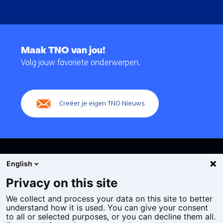
Terug
naar
Maak TNO van jou!
navigatie
Volg jouw favoriete onderwerpen.
(Hoofdnavigatie)
Creëer je eigen TNO Nieuws
English
Privacy on this site
We collect and process your data on this site to better
Cookies
understand how it is used. You can give your consent
Privacy statement
to all or selected purposes, or you can decline them all.
Toegankelijkheid