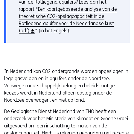
van de Rotliegend aquifers? Lees dan het
n
rapport "
Een kaartgebaseerde analyse van de
t
theoretische CO2-opslagcapaciteit in de
i
Rotliegend aquifer voor de Nederlandse kust
n
(
(pdf)
" (in het Engels).
n
o
i
p
e
e
u
n
w
t
v
In Nederland kan CO2 ondergronds worden opgeslagen in
i
e
lege gasvelden en in aquifers onder de Noordzee.
n
n
Vanwege maatschappelijk belang en beleidsmatige
n
s
keuzes wordt in Nederland alleen opslag onder de
i
t
Noordzee overwogen, en niet op land.
e
e
u
De Geologische Dienst Nederland van TNO heeft een
r
w
onderzoek voor het Ministerie van Klimaat en Groene Groei
)
v
uitgevoerd om een inschatting te maken van de
e
opslagcapaciteit. Hierbij is rekening gehouden met recente