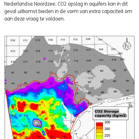
j
Nederlandse Noordzee. CO2 opslag in aquifers kan in dit
s
geval uitkomst bieden in de vorm van extra capaciteit om
t
aan deze vraag te voldoen.
n
a
a
r
e
e
n
a
n
d
e
r
e
w
e
b