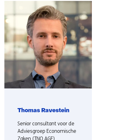
navigatie
over
(Neem
contact
met
ons
op)
Thomas Ravestein
Functie:
Senior consultant voor de
Adviesgroep Economische
Zaken (TNO AGE)