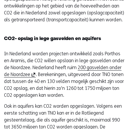
n
ontwikkelingen op het gebied van de hoeveelheden aan
s
CO2 die in Nederland zowel opgeslagen (opslagcapaciteit)
t
als getransporteerd (transportcapaciteit) kunnen worden.
e
r
)
CO2- opslag in lege gasvelden en aquifers
In Nederland worden projecten ontwikkeld zoals Porthos
en Aramis, die CO2 willen opslaan in lege gasvelden onder
de Noordzee. Nederland heeft ruim
200 gasvelden onder
(
de Noordzee
. Berekeningen, uitgevoerd door TNO tonen
o
dat tussen de 40 en 130 velden mogelijk geschikt zijn voor
p
CO2 opslag, en dat hierin zo’n 1260 tot 1750 miljoen ton
e
CO2 opgeslagen kan worden.
n
Ook in aquifers kan CO2 worden opgeslagen. Volgens een
t
eerste schatting van TNO kan er in de Rotliegend
i
gesteentelaag, die als aquifer geschikt is, maximaal 990
n
tot 3650 miljoen ton CO2 worden opgeslagen. De