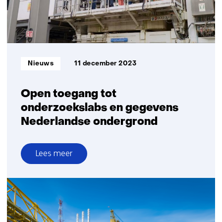
Informatietype:
Nieuws
11 december 2023
Open toegang tot
onderzoekslabs en gegevens
Nederlandse ondergrond
Lees meer
over
Open
toegang
tot
onderzoekslabs