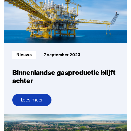
en
gegevens
Nederlandse
ondergrond
Informatietype:
Nieuws
7 september 2023
Binnenlandse gasproductie blijft
achter
Lees meer
over
Binnenlandse
gasproductie
blijft