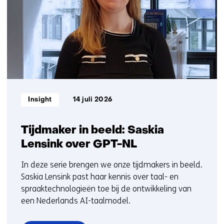
6
op)
t/m
10
Informatietype:
Insight
14 juli 2026
Tijdmaker in beeld: Saskia
Lensink over GPT-NL
In deze serie brengen we onze tijdmakers in beeld.
Saskia Lensink past haar kennis over taal- en
spraaktechnologieën toe bij de ontwikkeling van
een Nederlands AI-taalmodel.