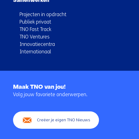
Samenwerken
Projecten in opdracht
Publiek privaat
TNO Fast Track
TNO Ventures
Innovatiecentra
Internationaal
Terug
naar
Maak TNO van jou!
navigatie
Volg jouw favoriete onderwerpen.
(Hoofdnavigatie)
Creëer je eigen TNO Nieuws