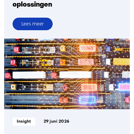
oplossingen
Lees meer
over
Menselijk
zorg
dankzij
digitale
oplossingen
Informatietype:
Insight
29 juni 2026