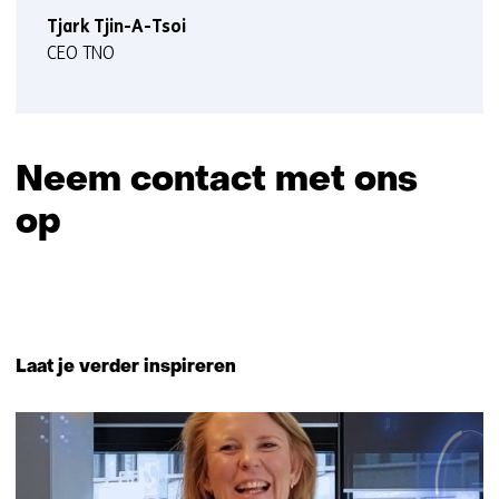
Tjark Tjin-A-Tsoi
CEO TNO
Neem contact met ons
op
Sla
navigatie
over
Terug
(Neem
naar
Laat je verder inspireren
contact
navigatie
met
(Neem
ons
540
contact
op)
resultaten,
met
getoond
ons