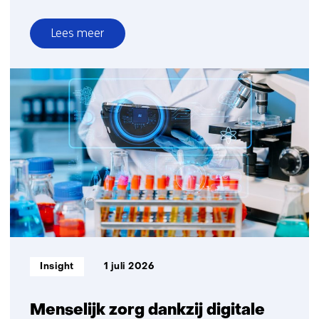
Lees meer
over
Hoogwaardig
recyclen
van
windturbinebladen
opschalen
Informatietype:
Insight
1 juli 2026
Menselijk zorg dankzij digitale