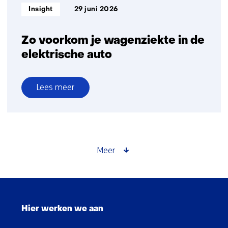
Informatietype:
Insight
29 juni 2026
Zo voorkom je wagenziekte in de
elektrische auto
Lees meer
over
Zo
voorkom
je
wagenziekte
Meer
in
de
elektrische
Sla
auto
navigatie
Hier werken we aan
over
(Hoofdnavigatie)