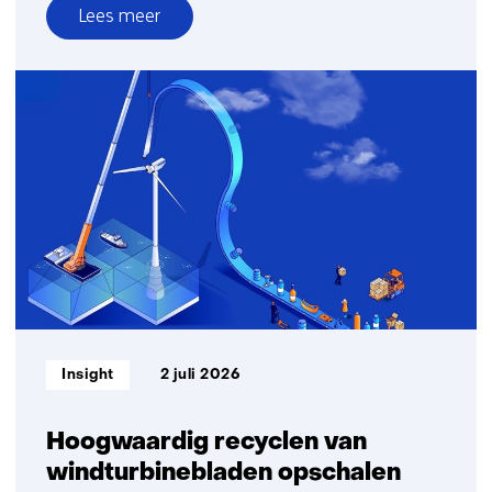
Lees meer
over
Tijdmaker
in
beeld:
Saskia
Lensink
over
GPT-
NL
Informatietype:
Insight
2 juli 2026
Hoogwaardig recyclen van
windturbinebladen opschalen