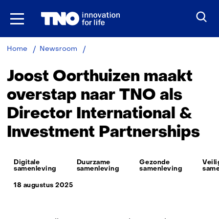
Ga
naar
inhoud
Joost
Home
Newsroom
Oorthuizen
maakt
Joost Oorthuizen maakt
overstap
naar
overstap naar TNO als
TNO
Director International &
als
Director
Investment Partnerships
International
&
Investment
Thema:
Partnerships
Digitale
Duurzame
Gezonde
Veil
samenleving
samenleving
samenleving
same
18 augustus 2025