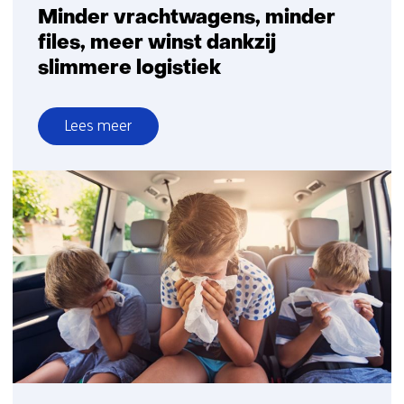
Minder vrachtwagens, minder
files, meer winst dankzij
slimmere logistiek
Lees meer
over
Minder
vrachtwagens,
minder
files,
meer
winst
dankzij
slimmere
logistiek