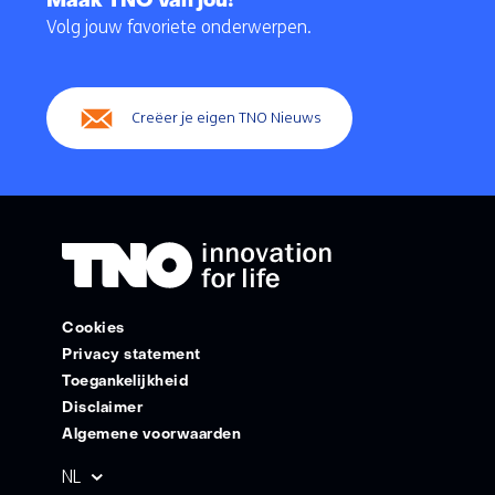
Maak TNO van jou!
navigatie
Volg jouw favoriete onderwerpen.
(Hoofdnavigatie)
Creëer je eigen TNO Nieuws
Cookies
Privacy statement
Toegankelijkheid
Disclaimer
Algemene voorwaarden
Geselecteerde
NL