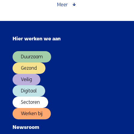
unicornstatus
Meer
Sla
navigatie
Hier werken we aan
over
(Hoofdnavigatie)
Duurzaam
Gezond
Veilig
Digitaal
Sectoren
Werken bij
Newsroom