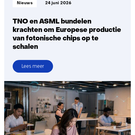
Informatietype:
Nieuws
24 juni 2026
woningen
TNO en ASML bundelen
krachten om Europese productie
van fotonische chips op te
schalen
Lees meer
over
TNO
en
ASML
bundelen
krachten
om
Europese
productie