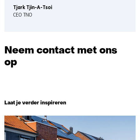
Tjark Tjin-A-Tsoi
CEO TNO
Neem contact met ons
op
Sla
navigatie
over
Terug
(Neem
naar
Laat je verder inspireren
contact
navigatie
met
(Neem
ons
654
contact
op)
resultaten,
met
getoond
ons