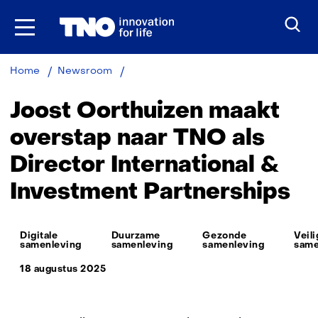
Ga
naar
inhoud
Joost
Home
Newsroom
Oorthuizen
maakt
Joost Oorthuizen maakt
overstap
naar
overstap naar TNO als
TNO
Director International &
als
Director
Investment Partnerships
International
&
Investment
Thema:
Partnerships
Digitale
Duurzame
Gezonde
Veil
samenleving
samenleving
samenleving
same
18 augustus 2025