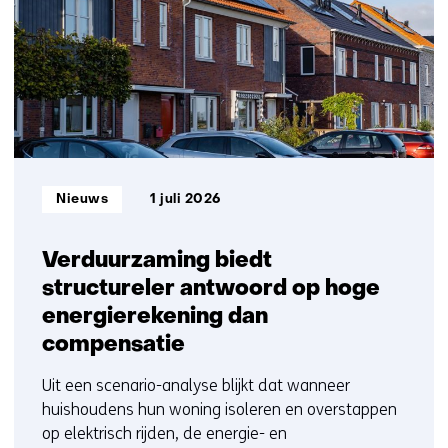
11
op)
t/m
15
Informatietype:
Nieuws
1 juli 2026
Verduurzaming biedt
structureler antwoord op hoge
energierekening dan
compensatie
Uit een scenario-analyse blijkt dat wanneer
huishoudens hun woning isoleren en overstappen
op elektrisch rijden, de energie- en