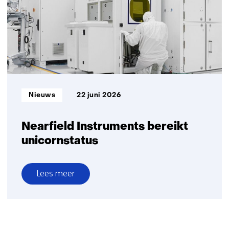
‘productiviteitswinst,
meer
mentale
belasting,
maar
veel
blijft
hetzelfde’
Informatietype:
Nieuws
22 juni 2026
Nearfield Instruments bereikt
unicornstatus
Lees meer
over
Nearfield
Instruments
bereikt