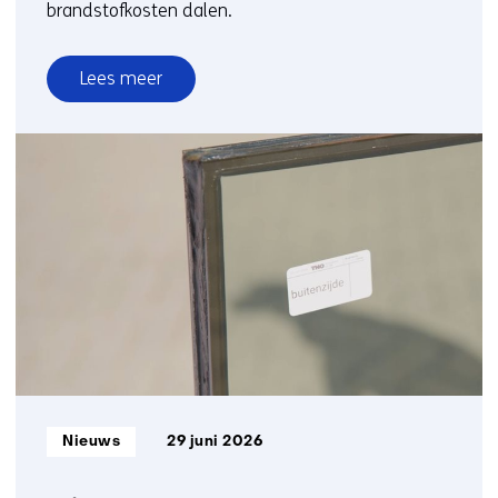
brandstofkosten dalen.
Lees meer
over
Verduurzaming
biedt
structureler
antwoord
op
hoge
energierekening
dan
compensatie
Informatietype:
Nieuws
29 juni 2026