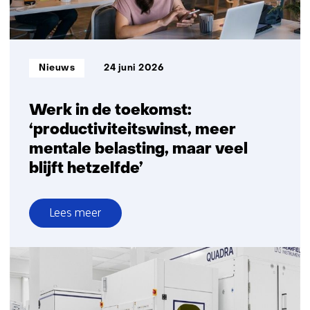
van
fotonische
chips
op
Informatietype:
Nieuws
24 juni 2026
te
schalen
Werk in de toekomst:
‘productiviteitswinst, meer
mentale belasting, maar veel
blijft hetzelfde’
Lees meer
over
Werk
in
de
toekomst: