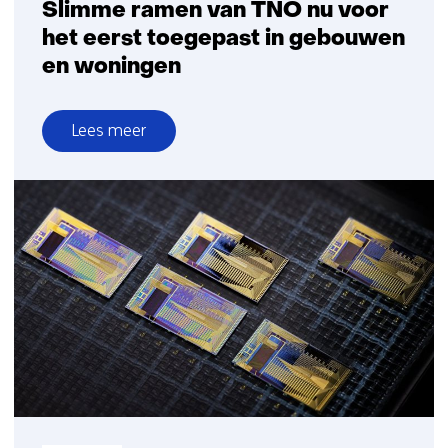
Slimme ramen van TNO nu voor
het eerst toegepast in gebouwen
en woningen
Lees meer
over
Slimme
ramen
van
TNO
nu
voor
het
eerst
toegepast
in
gebouwen
en