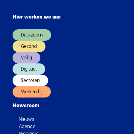
gezondheidsdata
Sla
navigatie
Hier werken we aan
over
(Hoofdnavigatie)
Duurzaam
Gezond
Veilig
Digitaal
Sectoren
Werken bij
Newsroom
Nieuws
Agenda
Webinars