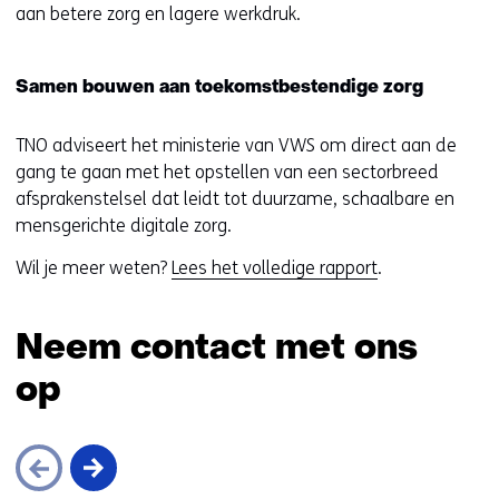
aan betere zorg en lagere werkdruk.
Samen bouwen aan toekomstbestendige zorg
TNO adviseert het ministerie van VWS om direct aan de
gang te gaan met het opstellen van een sectorbreed
afsprakenstelsel dat leidt tot duurzame, schaalbare en
mensgerichte digitale zorg.
(
Wil je meer weten?
Lees het volledige rapport
.
o
p
Neem contact met ons
e
n
op
t
i
n
n