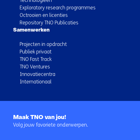
Technologieën
Exploratory research programmes
Octrooien en licenties
Repository TNO Publicaties
Samenwerken
Projecten in opdracht
Publiek privaat
TNO Fast Track
TNO Ventures
Innovatiecentra
Internationaal
Terug
naar
Maak TNO van jou!
navigatie
Volg jouw favoriete onderwerpen.
(Hoofdnavigatie)