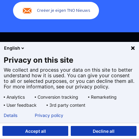
Creëer je eigen TNO Nieuws
English
Privacy on this site
We collect and process your data on this site to better
Cookies
understand how it is used. You can give your consent
Privacy statement
to all or selected purposes, or you can decline them all.
Toegankelijkheid
For more information, see our privacy policy.
Disclaimer
Analytics
Conversion tracking
Remarketing
Algemene voorwaarden
User feedback
3rd party content
Geselecteerde
NL
Details
Privacy policy
taal:
Accept all
Decline all