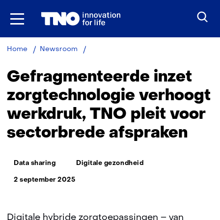
Ga
naar
inhoud
Gefragmenteerde
Home
Newsroom
inzet
zorgtechnologie
Gefragmenteerde inzet
verhoogt
werkdruk,
zorgtechnologie verhoogt
TNO
werkdruk, TNO pleit voor
pleit
voor
sectorbrede afspraken
sectorbrede
afspraken
Thema:
Data sharing
Digitale gezondheid
2 september 2025
Digitale hybride zorgtoepassingen – van