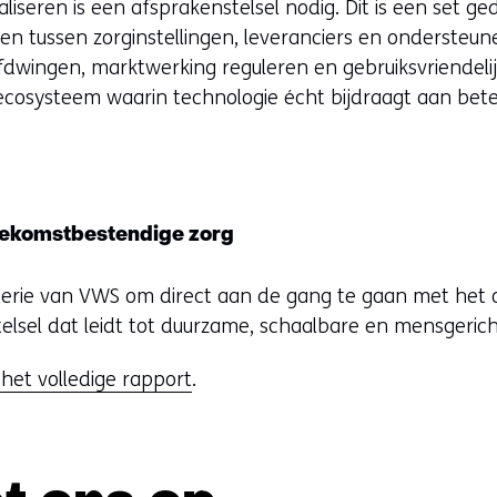
iseren is een afsprakenstelsel nodig. Dit is een set g
en tussen zorginstellingen, leveranciers en ondersteune
dwingen, marktwerking reguleren en gebruiksvriendelij
cosysteem waarin technologie écht bijdraagt aan bete
ekomstbestendige zorg
terie van VWS om direct aan de gang te gaan met het 
lsel dat leidt tot duurzame, schaalbare en mensgericht
(
 het volledige rapport
.
o
p
e