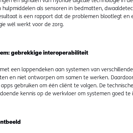
en en signalen van hybride digitale technologie in de
om hulpmiddelen als sensoren in bedmatten, dwaaldete
esultaat is een rapport dat de problemen blootlegt en 
ie wél werkt voor de zorg.
em: gebrekkige interoperabiliteit
 met een lappendeken aan systemen van verschillende 
loten en niet ontworpen om samen te werken. Daardoo
pps gebruiken om één cliënt te volgen. De technische i
oldoende kennis op de werkvloer om systemen goed te 
ëntbeeld