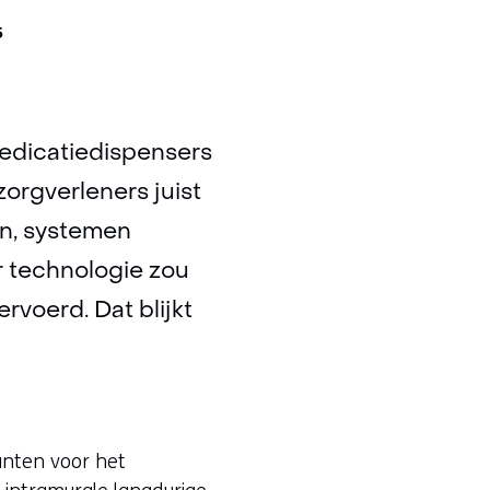
5
medicatiedispensers
zorgverleners juist
en, systemen
r technologie zou
rvoerd. Dat blijkt
unten voor het