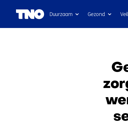
Duurzaam
Gezond
Veil
Ge
zor
wer
s