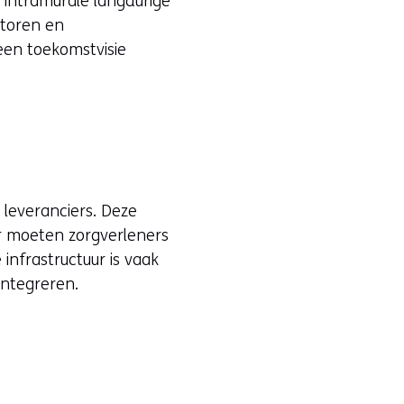
 intramurale langdurige
ctoren en
een toekomstvisie
leveranciers. Deze
r moeten zorgverleners
nfrastructuur is vaak
integreren.