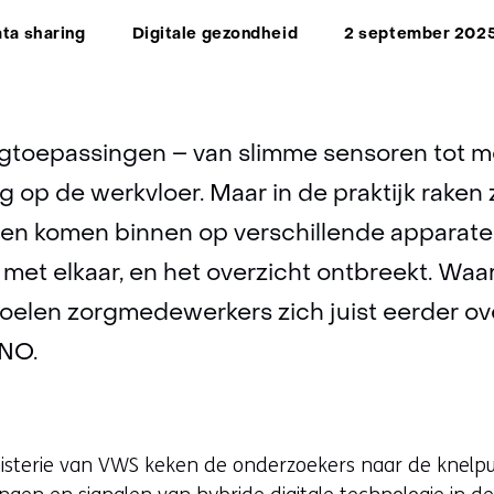
ma:
ta sharing
Digitale gezondheid
2 september 202
orgtoepassingen – van slimme sensoren tot 
g op de werkvloer. Maar in de praktijk raken 
gen komen binnen op verschillende apparat
et elkaar, en het overzicht ontbreekt. Waa
oelen zorgmedewerkers zich juist eerder ove
TNO.
isterie van VWS keken de onderzoekers naar de knelp