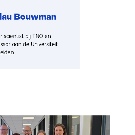
ldau Bouwman
ie:
r scientist bij TNO en
ssor aan de Universiteit
Leiden
u