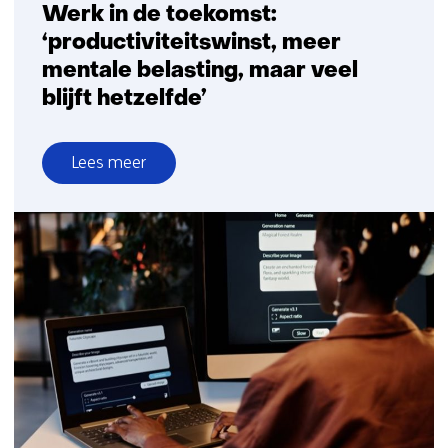
Werk in de toekomst:
‘productiviteitswinst, meer
mentale belasting, maar veel
blijft hetzelfde’
Lees meer
over
Werk
in
de
toekomst:
‘productiviteitswinst,
meer
mentale
belasting,
maar
veel