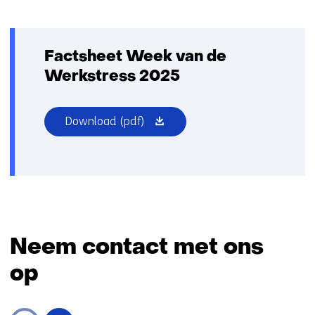
Factsheet Week van de
Werkstress 2025
(opent
Download
(pdf)
in
nieuw
venster)
Neem contact met ons
op