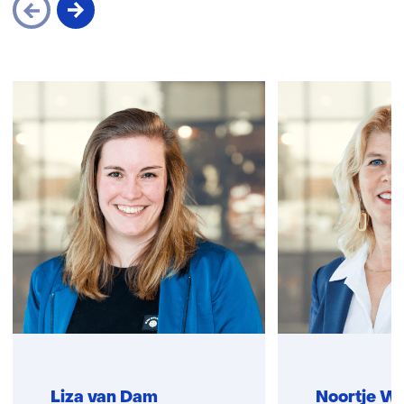
Sla
navigatie
over
(Neem
contact
met
ons
op)
Liza van Dam
Noortje W