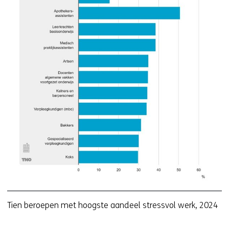
e
ve
(a
fi
1-
ti
b
h
a
st
w
Tien beroepen met hoogste aandeel stressvol werk, 2024