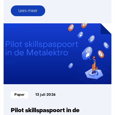
Lees meer
over
Onderzoek
naar
omgang
risico’s
hitte
en
zon
in
Nederlandse
bouw-
en
infrasector
Informatietype:
Paper
13 juli 2026
gestart
Pilot skillspaspoort in de