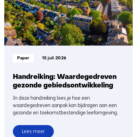
t/m
5
Informatietype:
Paper
15 juli 2026
Handreiking: Waardegedreven
gezonde gebiedsontwikkeling
In deze handreiking lees je hoe een
waardegedreven aanpak kan bijdragen aan een
gezonde en toekomstbestendige leefomgeving.
Lees meer