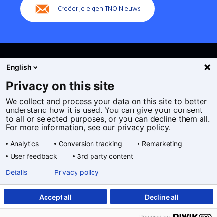
Creëer je eigen TNO Nieuws
English
Privacy on this site
We collect and process your data on this site to better
Cookies
understand how it is used. You can give your consent
Privacy statement
to all or selected purposes, or you can decline them all.
Toegankelijkheid
For more information, see our privacy policy.
Disclaimer
Analytics
Conversion tracking
Remarketing
Algemene voorwaarden
User feedback
3rd party content
Geselecteerde
NL
Details
Privacy policy
taal:
Accept all
Decline all
Powered by