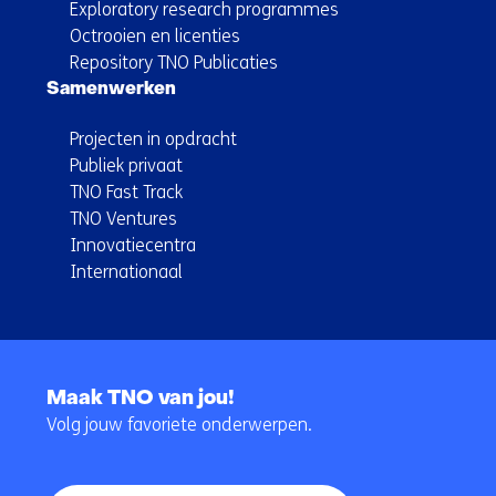
Exploratory research programmes
Octrooien en licenties
Repository TNO Publicaties
Samenwerken
Projecten in opdracht
Publiek privaat
TNO Fast Track
TNO Ventures
Innovatiecentra
Internationaal
Terug
naar
Maak TNO van jou!
navigatie
Volg jouw favoriete onderwerpen.
(Hoofdnavigatie)