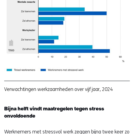
2-
v
w
vij
ja
Verwachtingen werkzaamheden over vijf jaar, 2024
Bijna helft vindt maatregelen tegen stress
onvoldoende
Werknemers met stressvol werk zeggen bijna twee keer zo