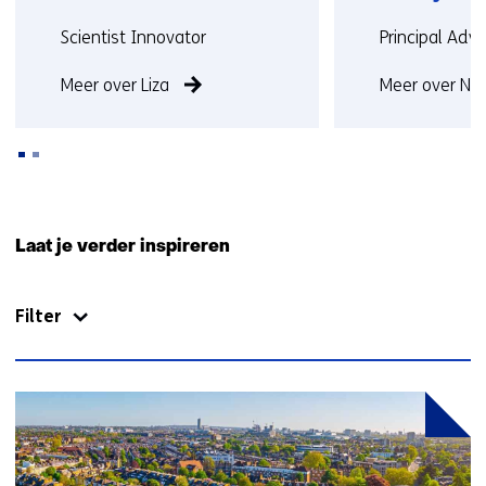
Functie:
Functie:
Scientist Innovator
Principal Advi
Meer over Liza
Meer over Noo
Terug
naar
Laat je verder inspireren
navigatie
(Neem
Filter
contact
met
ons
op)
136
resultaten,
getoond
1