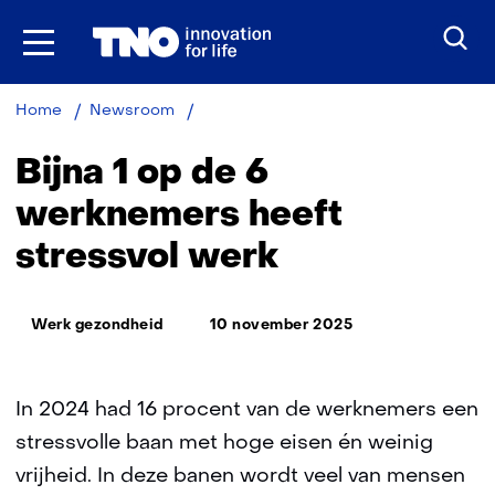
Ga
naar
inhoud
Bijna
Home
Newsroom
1
op
Bijna 1 op de 6
de
6
werknemers heeft
werknemers
stressvol werk
heeft
stressvol
werk
Thema:
Werk gezondheid
10 november 2025
In 2024 had 16 procent van de werknemers een
stressvolle baan met hoge eisen én weinig
vrijheid. In deze banen wordt veel van mensen