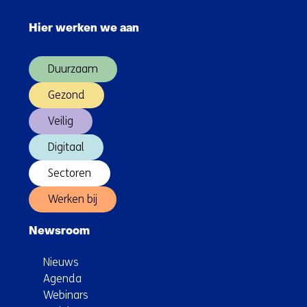
Sla
gevolgen
navigatie
voor
Hier werken we aan
over
werknemers
(Hoofdnavigatie)
vragen
Duurzaam
om
aandacht
Gezond
Veilig
Digitaal
Sectoren
Werken bij
Newsroom
Nieuws
Agenda
Webinars