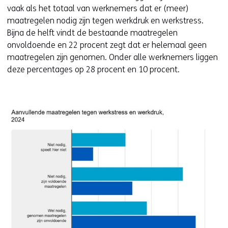
vaak als het totaal van werknemers dat er (meer)
maatregelen nodig zijn tegen werkdruk en werkstress.
Bijna de helft vindt de bestaande maatregelen
onvoldoende en 22 procent zegt dat er helemaal geen
maatregelen zijn genomen. Onder alle werknemers liggen
deze percentages op 28 procent en 10 procent.
Kl
v
e
ve
(a
fi
3-
a
m
t
w