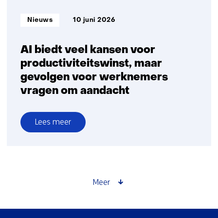
blijft
hetzelfde’
Informatietype:
Nieuws
10 juni 2026
AI biedt veel kansen voor
productiviteitswinst, maar
gevolgen voor werknemers
vragen om aandacht
Lees meer
over
AI
biedt
veel
kansen
Meer
voor
productiviteitswinst,
maar