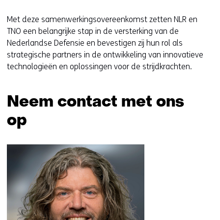
Met deze samenwerkingsovereenkomst zetten NLR en
TNO een belangrijke stap in de versterking van de
Nederlandse Defensie en bevestigen zij hun rol als
strategische partners in de ontwikkeling van innovatieve
technologieën en oplossingen voor de strijdkrachten.
Neem contact met ons
op
Sla
navigatie
over
(Neem
contact
met
ons