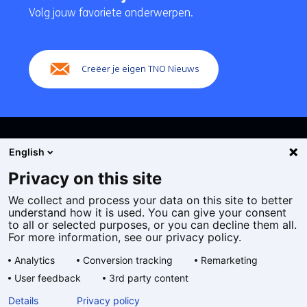
navigatie
Volg jouw favoriete onderwerpen.
(Hoofdnavigatie)
Creëer je eigen TNO Nieuws
English
Privacy on this site
We collect and process your data on this site to better
Cookies
understand how it is used. You can give your consent
Privacy statement
to all or selected purposes, or you can decline them all.
Toegankelijkheid
For more information, see our privacy policy.
Disclaimer
Analytics
Conversion tracking
Remarketing
Algemene voorwaarden
User feedback
3rd party content
Geselecteerde
NL
Details
Privacy policy
taal: