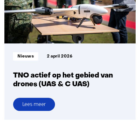
ineen
om
militaire
drones
sneller
inzetbaar
te
Informatietype:
Nieuws
2 april 2026
maken
TNO actief op het gebied van
drones (UAS & C UAS)
Lees meer
over
TNO
actief
op