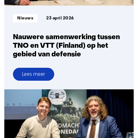
Informatietype:
Nieuws
23 april 2026
Nauwere samenwerking tussen
TNO en VTT (Finland) op het
gebied van defensie
Lees meer
over
Nauwere
samenwerking
tussen
TNO
en
VTT
(Finland)