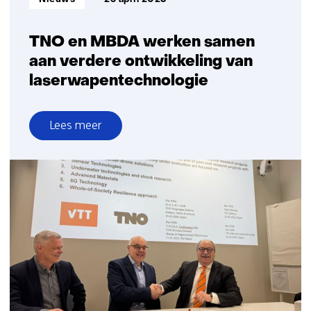
Nederland
TNO en MBDA werken samen
aan verdere ontwikkeling van
laserwapentechnologie
Lees meer
over
TNO
en
MBDA
werken
samen
aan
verdere
ontwikkeling
van
laserwapentechnologie