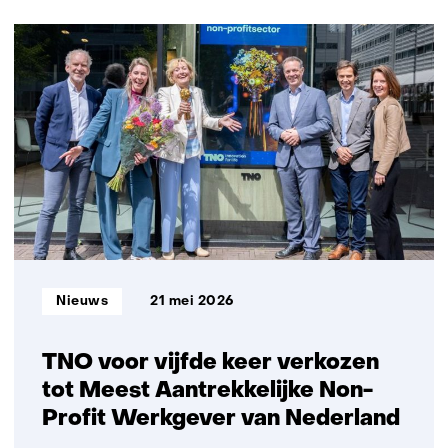
navigatie
(Neem
91
contact
resultaten,
met
getoond
ons
6
op)
t/m
10
Informatietype:
Nieuws
21 mei 2026
TNO voor vijfde keer verkozen
tot Meest Aantrekkelijke Non-
Profit Werkgever van Nederland