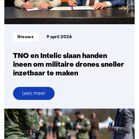
op
het
gebied
van
defensie
Informatietype:
Nieuws
9 april 2026
TNO en Intelic slaan handen
ineen om militaire drones sneller
inzetbaar te maken
Lees meer
over
TNO
en
Intelic
slaan
handen