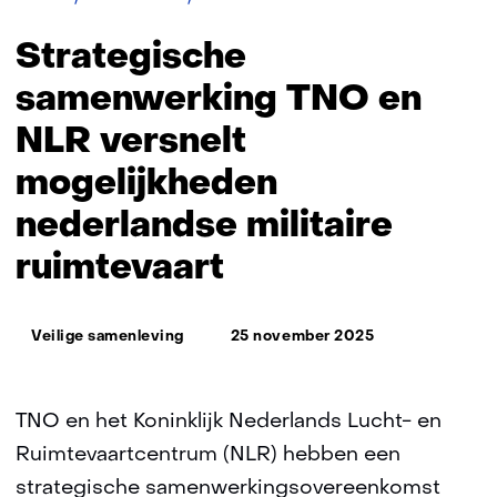
samenwerking
TNO
Strategische
en
NLR
samenwerking TNO en
versnelt
NLR versnelt
mogelijkheden
nederlandse
mogelijkheden
militaire
ruimtevaart
nederlandse militaire
ruimtevaart
Thema:
Veilige samenleving
25 november 2025
TNO en het Koninklijk Nederlands Lucht- en
Ruimtevaartcentrum (NLR) hebben een
strategische samenwerkingsovereenkomst