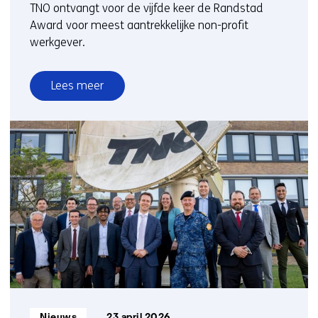
TNO ontvangt voor de vijfde keer de Randstad
Award voor meest aantrekkelijke non-profit
werkgever.
Lees meer
over
TNO
voor
vijfde
keer
verkozen
tot
Meest
Aantrekkelijke
Non-
Profit
Werkgever
van
Informatietype:
Nieuws
23 april 2026