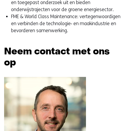
en toegepast onderzoek uit en bieden
onderwijstrajecten voor de groene energiesector.
FME & World Class Maintenance: vertegenwoordigen
en verbinden de technologie‑ en maakindustrie en
bevorderen samenwerking.
Neem contact met ons
op
Sla
navigatie
over
(Neem
contact
met
ons
op)