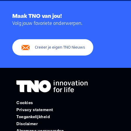
Terug
naar
Maak TNO van jou!
navigatie
Volg jouw favoriete onderwerpen.
(Hoofdnavigatie)
Creëer je eigen TNO Nieuws
Cookies
Privacy statement
Toegankelijkheid
Disclaimer