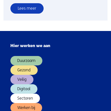
Lees meer
over
Waterstof
Sla
navigatie
Hier werken we aan
over
(Hoofdnavigatie)
Duurzaam
Gezond
Veilig
Digitaal
Sectoren
Werken bij