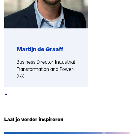
Martijn de Graaff
Functie:
Business Director Industrial
Transformation and Power-
2-X
Meer over Martijn
Terug
naar
Laat je verder inspireren
navigatie
(Neem