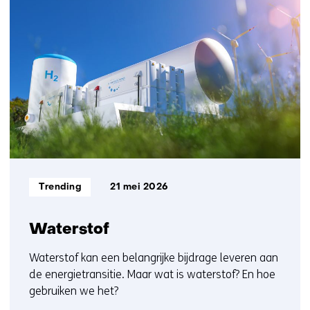
1
contact
resultaat
met
ons
op)
Informatietype:
Trending
21 mei 2026
Waterstof
Waterstof kan een belangrijke bijdrage leveren aan
de energietransitie. Maar wat is waterstof? En hoe
gebruiken we het?