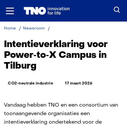
Ga
naar
inhoud
Intentieverklaring
Home
Newsroom
voor
Power‑to‑X
Intentieverklaring voor
Campus
in
Power‑to‑X Campus in
Tilburg
Tilburg
Thema:
CO2-neutrale industrie
17 maart 2026
Vandaag hebben TNO en een consortium van
toonaangevende organisaties een
intentieverklaring ondertekend voor de