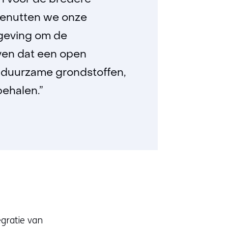
n voor de bredere
 benutten we onze
geving om de
oven dat een open
 duurzame grondstoffen,
behalen.”
egratie van