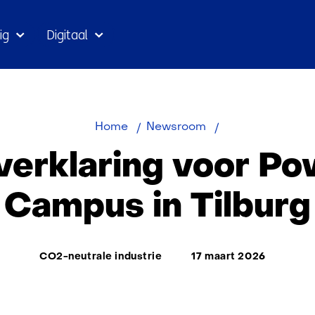
Ga
ig
Digitaal
naar
inhoud
Intentieverklarin
Home
Newsroom
voor
everklaring voor Po
Power‑to‑X
Campus
Campus in Tilburg
in
Tilburg
Thema:
CO2-neutrale industrie
17 maart 2026