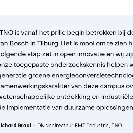
“TNO is vanaf het prille begin betrokken bij d
van Bosch in Tilburg. Het is mooi om te zien ho
volgende stap zet in open innovatie en wij zijn
onze toegepaste onderzoekskennis helpen 
generatie groene energieconversietechnolog
samenwerkingskarakter van deze campus ove
wetenschappelijke ontdekking en industriël
de implementatie van duurzame oplossingen 
ichard Braal
Divisiedirecteur EMT Industrie, TNO