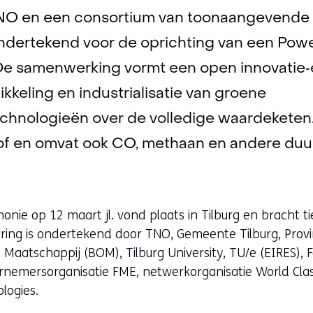
O en een consortium van toonaangevende o
ondertekend voor de oprichting van een Powe
 De samenwerking vormt een open innovatie
kkeling en industrialisatie van groene
chnologieën over de volledige waardeketen.
of en omvat ook CO, methaan en andere duu
ie op 12 maart jl. vond plaats in Tilburg en bracht ti
aring is ondertekend door TNO, Gemeente Tilburg, Prov
Maatschappij (BOM), Tilburg University, TU/e (EIRES), 
rnemersorganisatie FME, netwerkorganisatie World Cl
logies.