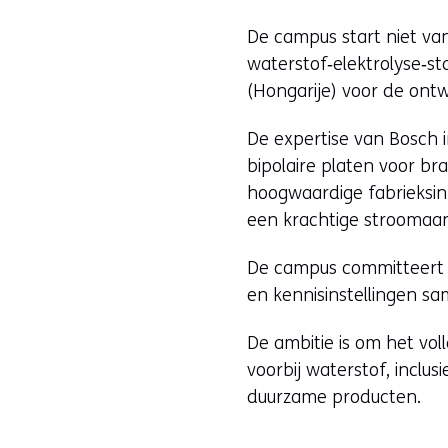
De campus start niet van
waterstof‑elektrolyse‑
(Hongarije) voor de ontw
De expertise van Bosch 
bipolaire platen voor bra
hoogwaardige fabrieksin
een krachtige stroomaan
De campus commit­teert 
en kennisinstellingen sam
De ambitie is om het vo
voorbij waterstof, incl
duurzame producten.