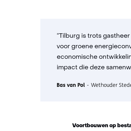
“Tilburg is trots gasthee
voor groene energieconver
economische ontwikkeling
impact die deze samenwe
Bas van Pol
Wethouder Stedel
Voortbouwen op besta