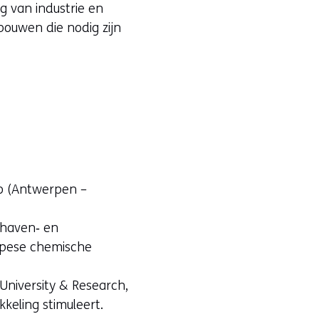
g van industrie en
bouwen die nodig zijn
io (Antwerpen –
, haven‑ en
ropese chemische
University & Research,
keling stimuleert.