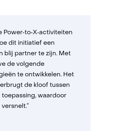
e Power‑to‑X‑activiteiten
e dit initiatief een
 blij partner te zijn. Met
we de volgende
ieën te ontwikkelen. Het
rbrugt de kloof tussen
e toepassing, waardoor
versnelt.”