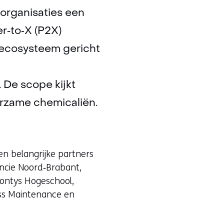
rganisaties een
r‑to‑X (P2X)
‑ecosysteem gericht
 De scope kijkt
rzame chemicaliën.
en belangrijke partners
incie Noord‑Brabant,
Fontys Hogeschool,
ass Maintenance en