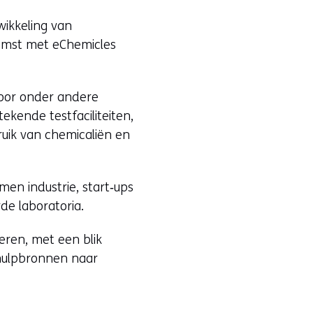
wikkeling van
omst met eChemicles
voor onder andere
tekende testfaciliteiten,
uik van chemicaliën en
.
en industrie, start‑ups
rde laboratoria.
eren, met een blik
 hulpbronnen naar