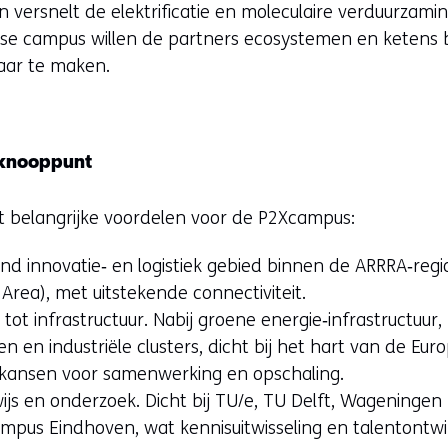
 versnelt de elektrificatie en moleculaire verduurzamin
rgse campus willen de partners ecosystemen en ketens 
aar te maken.
ekknooppunt
edt belangrijke voordelen voor de P2Xcampus:
end innovatie‑ en logistiek gebied binnen de ARRRA‑reg
 Area), met uitstekende connectiviteit.
tot infrastructuur. Nabij groene energie‑infrastructuur
n en industriële clusters, dicht bij het hart van de Eu
e kansen voor samenwerking en opschaling.
js en onderzoek. Dicht bij TU/e, TU Delft, Wageningen 
pus Eindhoven, wat kennisuitwisseling en talentontwik