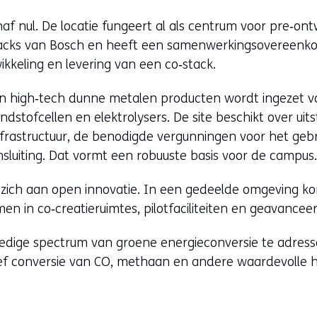
af nul. De locatie fungeert al als centrum voor pre‑ont
stacks van Bosch en heeft een samenwerkingsovereenk
ikkeling en levering van een co‑stack.
in high‑tech dunne metalen producten wordt ingezet 
ndstofcellen en elektrolysers. De site beschikt over uits
frastructuur, de benodigde vergunningen voor het gebr
sluiting. Dat vormt een robuuste basis voor de campus
zich aan open innovatie. In een gedeelde omgeving kom
en in co‑creatieruimtes, pilotfaciliteiten en geavancee
lledige spectrum van groene energieconversie te adress
usief conversie van CO, methaan en andere waardevolle