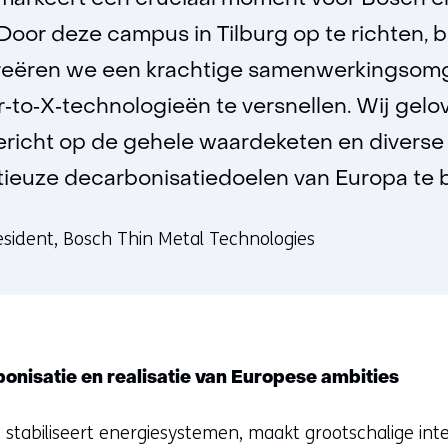
g markeert een cruciaal moment voor Bosch e
 Door deze campus in Tilburg op te richten,
creëren we een krachtige samenwerkingsom
er‑to‑X‑technologieën te versnellen. Wij gel
ericht op de gehele waardeketen en diverse
tieuze decarbonisatiedoelen van Europa te 
esident, Bosch Thin Metal Technologies
onisatie en realisatie van Europese ambities
stabiliseert energiesystemen, maakt grootschalige int