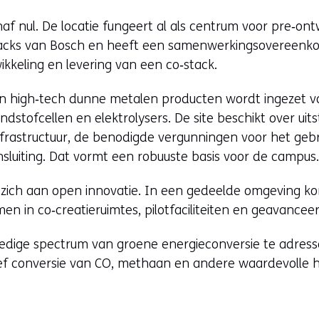
af nul. De locatie fungeert al als centrum voor pre‑ont
stacks van Bosch en heeft een samenwerkingsovereenk
ikkeling en levering van een co‑stack.
in high‑tech dunne metalen producten wordt ingezet 
ndstofcellen en elektrolysers. De site beschikt over uits
frastructuur, de benodigde vergunningen voor het gebr
sluiting. Dat vormt een robuuste basis voor de campus
zich aan open innovatie. In een gedeelde omgeving kom
en in co‑creatieruimtes, pilotfaciliteiten en geavancee
lledige spectrum van groene energieconversie te adress
usief conversie van CO, methaan en andere waardevolle