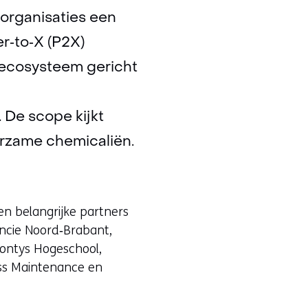
rganisaties een
r‑to‑X (P2X)
‑ecosysteem gericht
 De scope kijkt
rzame chemicaliën.
en belangrijke partners
incie Noord‑Brabant,
Fontys Hogeschool,
ass Maintenance en