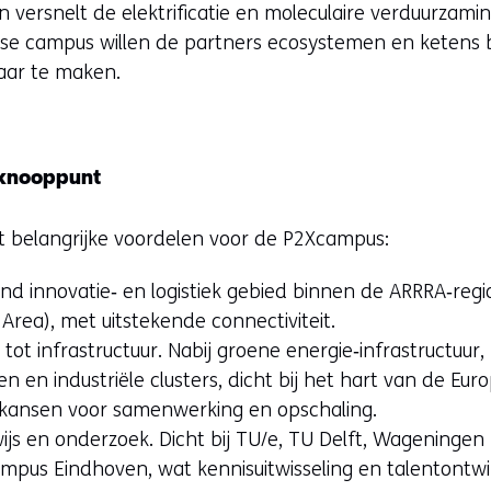
 versnelt de elektrificatie en moleculaire verduurzamin
rgse campus willen de partners ecosystemen en ketens 
aar te maken.
ekknooppunt
edt belangrijke voordelen voor de P2Xcampus:
end innovatie‑ en logistiek gebied binnen de ARRRA‑reg
 Area), met uitstekende connectiviteit.
tot infrastructuur. Nabij groene energie‑infrastructuur
n en industriële clusters, dicht bij het hart van de Eu
e kansen voor samenwerking en opschaling.
js en onderzoek. Dicht bij TU/e, TU Delft, Wageningen 
pus Eindhoven, wat kennisuitwisseling en talentontwik