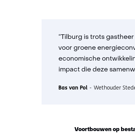
“Tilburg is trots gasthee
voor groene energieconver
economische ontwikkeling
impact die deze samenwe
Bas van Pol
Wethouder Stedel
Voortbouwen op besta