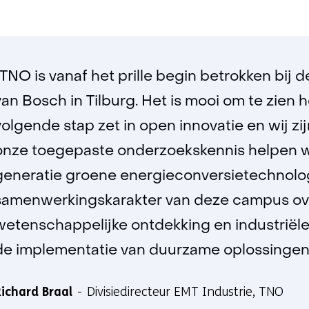
“TNO is vanaf het prille begin betrokken bij d
van Bosch in Tilburg. Het is mooi om te zien ho
volgende stap zet in open innovatie en wij zijn
onze toegepaste onderzoekskennis helpen 
generatie groene energieconversietechnolog
samenwerkingskarakter van deze campus ove
wetenschappelijke ontdekking en industriël
de implementatie van duurzame oplossingen 
ichard Braal
Divisiedirecteur EMT Industrie, TNO