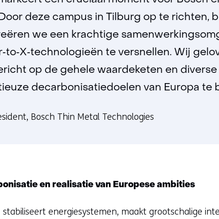
g markeert een cruciaal moment voor Bosch e
 Door deze campus in Tilburg op te richten,
creëren we een krachtige samenwerkingsom
er‑to‑X‑technologieën te versnellen. Wij gel
ericht op de gehele waardeketen en diverse
tieuze decarbonisatiedoelen van Europa te 
esident, Bosch Thin Metal Technologies
onisatie en realisatie van Europese ambities
stabiliseert energiesystemen, maakt grootschalige int