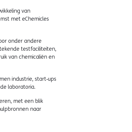
wikkeling van
omst met eChemicles
voor onder andere
tekende testfaciliteiten,
uik van chemicaliën en
.
en industrie, start‑ups
rde laboratoria.
eren, met een blik
 hulpbronnen naar