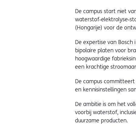
De campus start niet van
waterstof‑elektrolyse‑
(Hongarije) voor de ontw
De expertise van Bosch 
bipolaire platen voor bra
hoogwaardige fabrieksin
een krachtige stroomaan
De campus commit­teert 
en kennisinstellingen sam
De ambitie is om het vo
voorbij waterstof, incl
duurzame producten.