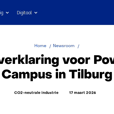
Ga
ig
Digitaal
naar
inhoud
Intentieverklarin
Home
Newsroom
voor
everklaring voor Po
Power‑to‑X
Campus
Campus in Tilburg
in
Tilburg
Thema:
CO2-neutrale industrie
17 maart 2026