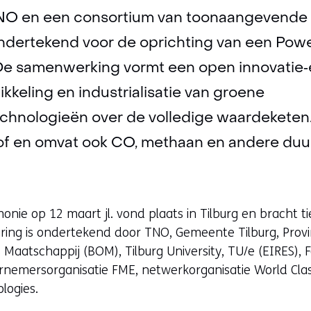
O en een consortium van toonaangevende o
ondertekend voor de oprichting van een Powe
 De samenwerking vormt een open innovatie
kkeling en industrialisatie van groene
chnologieën over de volledige waardeketen.
of en omvat ook CO, methaan en andere duu
ie op 12 maart jl. vond plaats in Tilburg en bracht ti
aring is ondertekend door TNO, Gemeente Tilburg, Prov
Maatschappij (BOM), Tilburg University, TU/e (EIRES), 
rnemersorganisatie FME, netwerkorganisatie World Cl
logies.