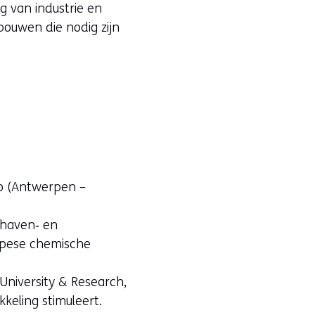
g van industrie en
bouwen die nodig zijn
io (Antwerpen –
, haven‑ en
ropese chemische
University & Research,
keling stimuleert.