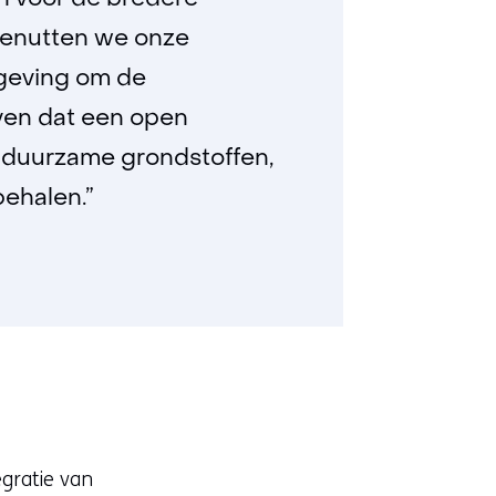
n voor de bredere
 benutten we onze
geving om de
oven dat een open
 duurzame grondstoffen,
behalen.”
egratie van