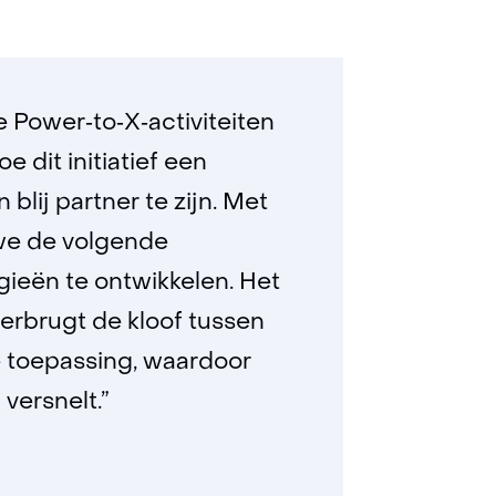
e Power‑to‑X‑activiteiten
e dit initiatief een
 blij partner te zijn. Met
we de volgende
ieën te ontwikkelen. Het
rbrugt de kloof tussen
e toepassing, waardoor
versnelt.”