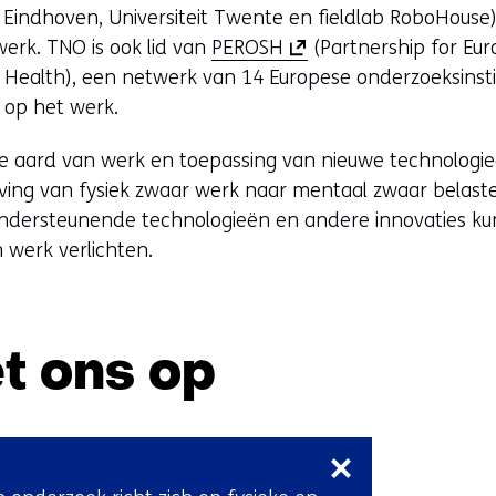
 Eindhoven, Universiteit Twente en fieldlab RoboHouse)
(
erk. TNO is ook lid van
PEROSH
(Partnership for Eu
o
 Health), een netwerk van 14 Europese onderzoeksinst
p
 op het werk.
e
de aard van werk en toepassing van nieuwe technologi
n
uiving van fysiek zwaar werk naar mentaal zwaar belas
t
ndersteunende technologieën en andere innovaties k
i
n werk verlichten.
n
n
i
e
t ons op
u
w
Sla
v
navigatie
e
over
n