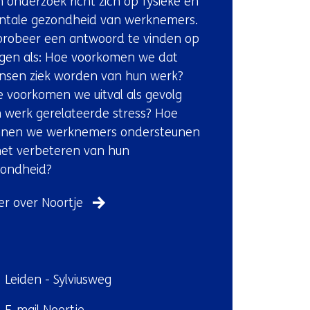
n onderzoek richt zich op fysieke en
(Neem
s
tale gezondheid van werknemers.
contact
t
probeer een antwoord te vinden op
met
e
gen als: Hoe voorkomen we dat
ons
r
sen ziek worden van hun werk?
op)
)
 voorkomen we uitval als gevolg
(
 werk gerelateerde stress? Hoe
v
nnen we werknemers ondersteunen
e
het verbeteren van hun
r
zondheid?
w
r over Noortje
i
j
s
t
ndplaats:
Leiden - Sylviusweg
n
a