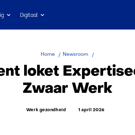
Ga
ig
Digitaal
naar
inhoud
TNO
Home
Newsroom
opent
nt loket Expertis
loket
Expertisecentru
Zwaar Werk
Zwaar
Werk
Thema:
Werk gezondheid
1 april 2026