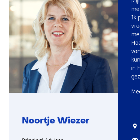
Mij
men
Ik 
vra
men
Hoe
van
ku
in 
ge
Mee
Noortje Wiezer
Sta
E-