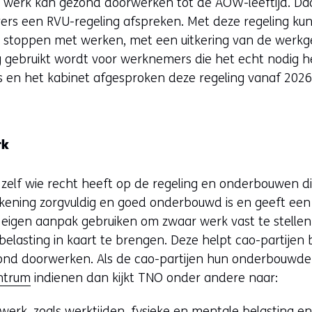
r werk kan gezond doorwerken tot de AOW-leeftijd. D
rs een RVU-regeling afspreken. Met deze regeling k
er stoppen met werken, met een uitkering van de werkg
g gebruikt wordt voor werknemers die het echt nodig h
en het kabinet afgesproken deze regeling vanaf 2026 g
rk
 zelf wie recht heeft op de regeling en onderbouwen d
kening zorgvuldig en goed onderbouwd is en geeft een 
eigen aanpak gebruiken om zwaar werk vast te stellen
lasting in kaart te brengen. Deze helpt cao-partijen b
ond doorwerken. Als de cao-partijen hun onderbouwde
entrum
indienen dan kijkt TNO onder andere naar:
werk, zoals werktijden, fysieke en mentale belasting e