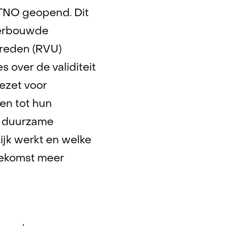
 TNO geopend. Dit
derbouwde
treden (RVU)
 over de validiteit
gezet voor
en tot hun
r duurzame
ijk werkt en welke
oekomst meer