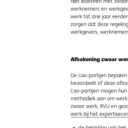
Niet iedereen met zwaa
werknemers en werkgeve
werk tot drie jaar eerd
zorgen dat deze regelin
werkgevers, werknemers 
Afbakening zwaar we
De cao-partijen bepalen
beoordeelt of deze afba
Cao-partijen mogen hun 
methodiek aan om werkbe
zwaar werk, RVU en gez
werk bij het expertisec
de belasting van het 